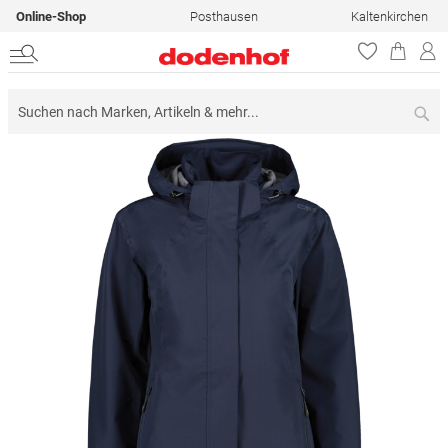
Online-Shop
Posthausen
Kaltenkirchen
Su
Zum
Ende
der
Bildergalerie
springen