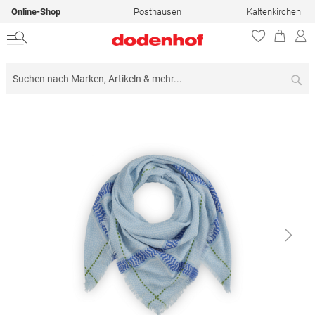
Online-Shop
Posthausen
Kaltenkirchen
Su
Zum
Ende
der
Bildergalerie
springen