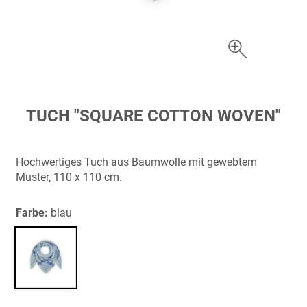
Zum
TUCH "SQUARE COTTON WOVEN"
Anfang
der
Bildergalerie
Hochwertiges Tuch aus Baumwolle mit gewebtem
springen
Muster, 110 x 110 cm.
Farbe:
blau