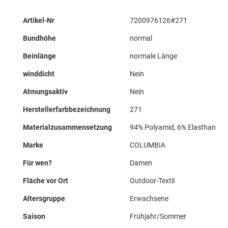
Mehr
Artikel-Nr
7200976126#271
Informationen
Bundhöhe
normal
Beinlänge
normale Länge
winddicht
Nein
Atmungsaktiv
Nein
Herstellerfarbbezeichnung
271
Materialzusammensetzung
94% Polyamid, 6% Elasthan
Marke
COLUMBIA
Für wen?
Damen
Fläche vor Ort
Outdoor-Textil
Altersgruppe
Erwachsene
Saison
Frühjahr/Sommer