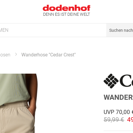
DENN ES IST DEINE WELT
MEN
osen
Wanderhose "Cedar Crest"
WANDER
UVP
70,00 
59,99 €
4