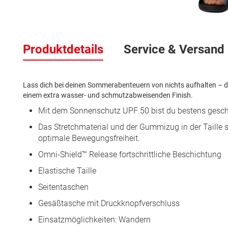
Zum
Anfang
Produktdetails
Service & Versand
der
Bildergalerie
springen
Lass dich bei deinen Sommerabenteuern von nichts aufhalten – di
einem extra wasser- und schmutzabweisenden Finish.
Mit dem Sonnenschutz UPF 50 bist du bestens geschü
Das Stretchmaterial und der Gummizug in der Taille s
optimale Bewegungsfreiheit.
Omni-Shield™ Release fortschrittliche Beschichtung
Elastische Taille
Seitentaschen
Gesäßtasche mit Druckknopfverschluss
Einsatzmöglichkeiten: Wandern