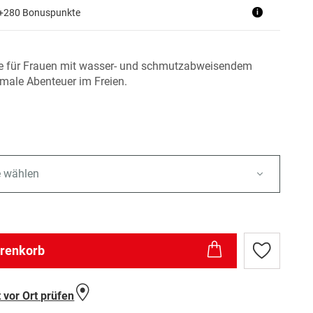
 +280 Bonuspunkte
i
e für Frauen mit wasser- und schmutzabweisendem
imale Abenteuer im Freien.
e wählen
arenkorb
Zur
Wunschlist
hinzufügen
 vor Ort prüfen