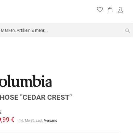
S
HOSE "CEDAR CREST"
€
9,99 €
inkl. MwSt. zzgl.
Versand