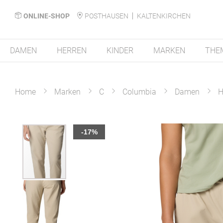
ONLINE-SHOP
POSTHAUSEN
KALTENKIRCHEN
DAMEN
HERREN
KINDER
MARKEN
THE
Home
Marken
C
Columbia
Damen
H
Zum
-17%
Ende
der
Bildergalerie
springen