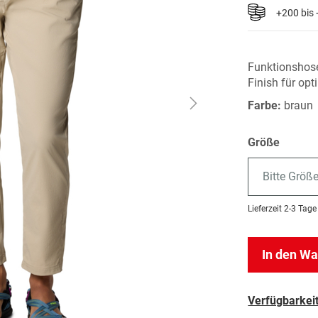
+200 bis
Funktionshos
Finish für opt
Farbe:
braun
Größe
Bitte Größ
Lieferzeit
2-3 Tage
In den W
Verfügbarkeit