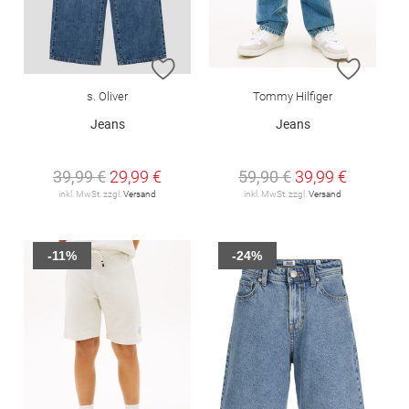
ZUR WUNSCHLISTE HINZUFÜGEN
ZUR W
s. Oliver
Tommy Hilfiger
Jeans
Jeans
39,99 €
29,99 €
59,90 €
39,99 €
inkl. MwSt. zzgl.
Versand
inkl. MwSt. zzgl.
Versand
-11%
-24%