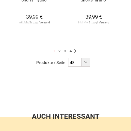
39,99 €
39,99 €
inkl. MwSt. zzgl.
Versand
inkl. MwSt. zzgl.
Versand
Seite
Du
Seite
Seite
Seite
1
2
3
4
Seite
Weiter
liest
Produkte / Seite
gerade
Seite
AUCH INTERESSANT