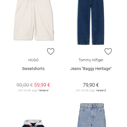
ZUR WUNSCHLISTE HINZUFÜGEN
ZUR W
HUGO
Tommy Hilfiger
Sweatshorts
Jeans "Baggy Heritage"
90,00 €
59,99 €
79,90 €
inkl. MwSt. zzgl.
Versand
inkl. MwSt. zzgl.
Versand