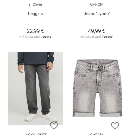
s. Oliver
GARCIA
Leggins
Jeans "Ilyano"
22,99 €
49,99 €
inkl. MwSt. zzgl.
Versand
inkl. MwSt. zzgl.
Versand
ZUR WUNSCHLISTE HINZUFÜGEN
ZUR W
JACK&JONES
GARCIA