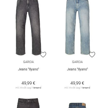
ZUR WUNSCHLISTE HINZUFÜGEN
ZUR W
GARCIA
GARCIA
Jeans "Ilyano"
Jeans "Ilyano"
49,99 €
49,99 €
inkl. MwSt. zzgl.
Versand
inkl. MwSt. zzgl.
Versand