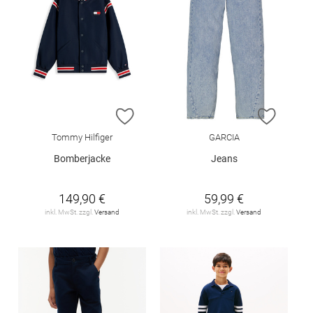
ZUR WUNSCHLISTE HINZUFÜGEN
ZUR W
Tommy Hilfiger
GARCIA
Bomberjacke
Jeans
149,90 €
59,99 €
inkl. MwSt. zzgl.
Versand
inkl. MwSt. zzgl.
Versand