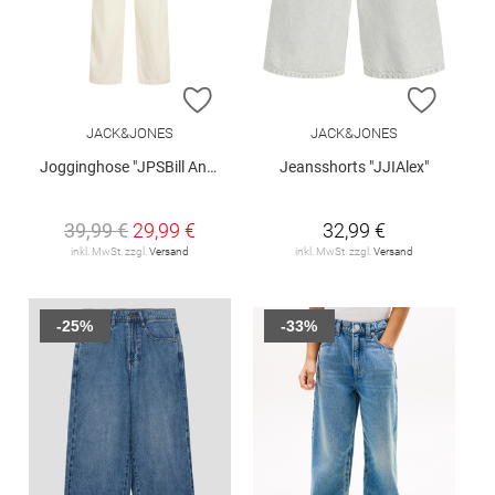
ZUR WUNSCHLISTE HINZUFÜGEN
ZUR W
JACK&JONES
JACK&JONES
Jogginghose "JPSBill Andros"
Jeansshorts "JJIAlex"
39,99 €
29,99 €
32,99 €
inkl. MwSt. zzgl.
Versand
inkl. MwSt. zzgl.
Versand
-25%
-33%