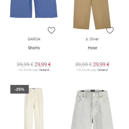
ZUR WUNSCHLISTE HINZUFÜGEN
ZUR W
GARCIA
s. Oliver
Shorts
Hose
39,99 €
29,99 €
39,99 €
29,99 €
inkl. MwSt. zzgl.
Versand
inkl. MwSt. zzgl.
Versand
-25%