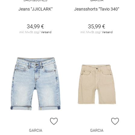
Jeans "JJICLARK"
Jeansshorts "Tavio 340"
34,99 €
35,99 €
inkl. MwSt. zzgl.
Versand
inkl. MwSt. zzgl.
Versand
ZUR WUNSCHLISTE HINZUFÜGEN
ZUR W
GARCIA
GARCIA