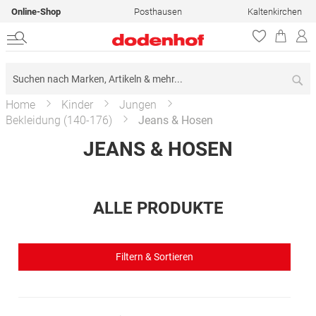
Online-Shop
Posthausen
Kaltenkirchen
Su
Home
Kinder
Jungen
Bekleidung (140-176)
Jeans & Hosen
JEANS & HOSEN
ALLE PRODUKTE
Filtern & Sortieren