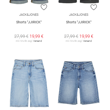
ZUR WUNSCHLISTE HINZUFÜGEN
ZUR W
JACK&JONES
JACK&JONES
Shorts "JJIRICK"
Shorts "JJIRICK"
27,99 €
19,99 €
27,99 €
19,99 €
inkl. MwSt. zzgl.
Versand
inkl. MwSt. zzgl.
Versand