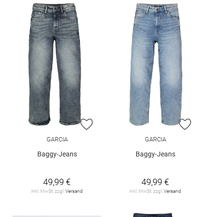
ZUR WUNSCHLISTE HINZUFÜGEN
ZUR W
GARCIA
GARCIA
Baggy-Jeans
Baggy-Jeans
49,99 €
49,99 €
inkl. MwSt. zzgl.
Versand
inkl. MwSt. zzgl.
Versand