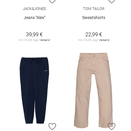
JACK&JONES
TOM TAILOR
Jeans "Alex"
Sweatshorts
39,99 €
22,99 €
inkl. MwSt. zzgl.
Versand
inkl. MwSt. zzgl.
Versand
ZUR WUNSCHLISTE HINZUFÜGEN
ZUR W