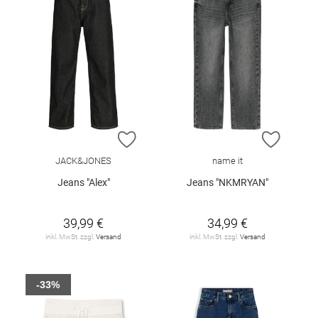
ZUR WUNSCHLISTE HINZUFÜGEN
ZUR W
JACK&JONES
name it
Jeans "Alex"
Jeans "NKMRYAN"
39,99 €
34,99 €
inkl. MwSt. zzgl.
Versand
inkl. MwSt. zzgl.
Versand
-33%