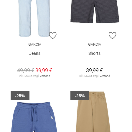
ZUR WUNSCHLISTE HINZUFÜGEN
ZUR W
GARCIA
GARCIA
Jeans
Shorts
49,99 €
39,99 €
39,99 €
inkl. MwSt. zzgl.
Versand
inkl. MwSt. zzgl.
Versand
-25%
-25%