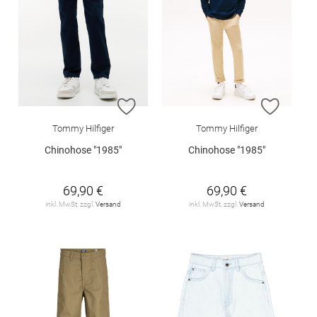
ZUR WUNSCHLISTE HINZUFÜGEN
ZUR W
Tommy Hilfiger
Tommy Hilfiger
Chinohose "1985"
Chinohose "1985"
69,90 €
69,90 €
inkl. MwSt. zzgl.
Versand
inkl. MwSt. zzgl.
Versand