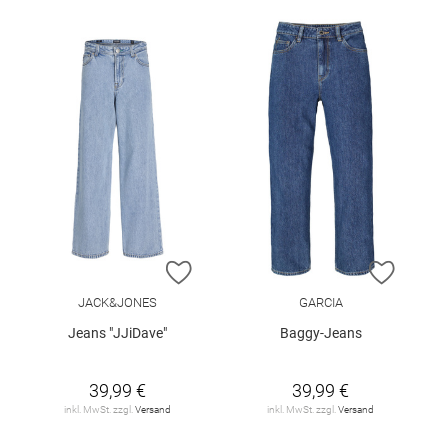
ZUR WUNSCHLISTE HINZUFÜGEN
ZUR W
JACK&JONES
GARCIA
Jeans "JJiDave"
Baggy-Jeans
39,99 €
39,99 €
inkl. MwSt. zzgl.
Versand
inkl. MwSt. zzgl.
Versand