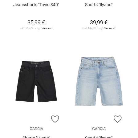
Jeansshorts "Tavio 340"
Shorts "Ilyano"
35,99 €
39,99 €
inkl. MwSt. zzgl.
Versand
inkl. MwSt. zzgl.
Versand
ZUR WUNSCHLISTE HINZUFÜGEN
ZUR W
GARCIA
GARCIA
Shorts "Ilyano"
Shorts "Ilyano"