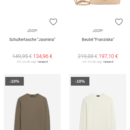
ZUR WUNSCHLISTE HINZUFÜGEN
ZU
JOOP!
JOOP!
Schultertasche "Jasmina"
Beutel "Franziska"
149,95 €
134,96 €
219,00 €
197,10 €
inkl. MwSt. zzgl.
Versand
inkl. MwSt. zzgl.
Versand
-10%
-10%