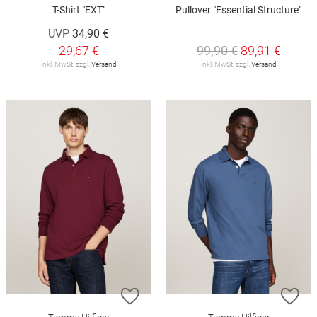
T-Shirt "EXT"
Pullover "Essential Structure"
UVP
34,90 €
29,67 €
99,90 €
89,91 €
inkl. MwSt. zzgl.
Versand
inkl. MwSt. zzgl.
Versand
ZUR WUNSCHLISTE HINZUFÜGEN
ZU