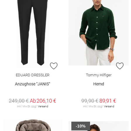
ZUR WUNSCHLISTE HINZUFÜGEN
ZU
EDUARD DRESSLER
Tommy Hilfiger
Anzughose "JANIS"
Hemd
249,00 €
Ab
206,10 €
99,90 €
89,91 €
inkl. MwSt. zzgl.
Versand
inkl. MwSt. zzgl.
Versand
-10%