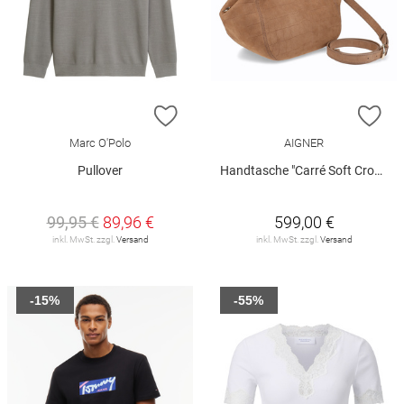
ZUR WUNSCHLISTE HINZUFÜGEN
ZU
Marc O'Polo
AIGNER
Pullover
Handtasche "Carré Soft Croco"
99,95 €
89,96 €
599,00 €
inkl. MwSt. zzgl.
Versand
inkl. MwSt. zzgl.
Versand
-15%
-55%