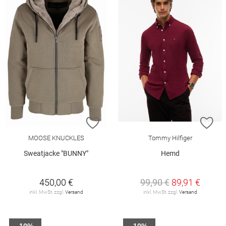
ZUR WUNSCHLISTE HINZUFÜGEN
ZU
MOOSE KNUCKLES
Tommy Hilfiger
Sweatjacke "BUNNY"
Hemd
450,00 €
99,90 €
89,91 €
inkl. MwSt. zzgl.
Versand
inkl. MwSt. zzgl.
Versand