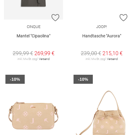
ZUR WUNSCHLISTE HINZUFÜGEN
ZU
CINQUE
JOOP!
Mantel "Cipaolina"
Handtasche "Aurora"
299,99 €
269,99 €
239,00 €
215,10 €
inkl. MwSt. zzgl.
Versand
inkl. MwSt. zzgl.
Versand
-10%
-10%