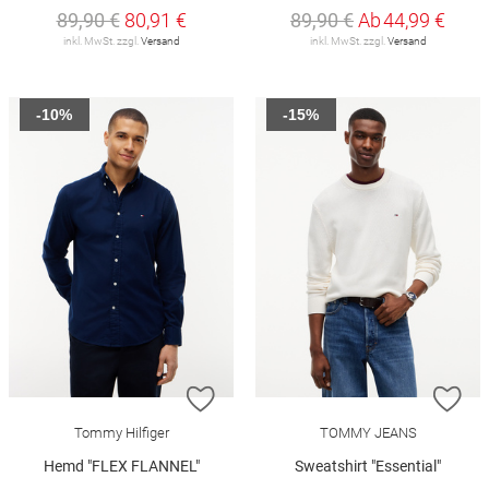
89,90 €
80,91 €
89,90 €
Ab
44,99 €
inkl. MwSt. zzgl.
Versand
inkl. MwSt. zzgl.
Versand
-10%
-15%
ZUR WUNSCHLISTE HINZUFÜGEN
ZU
Tommy Hilfiger
TOMMY JEANS
Hemd "FLEX FLANNEL"
Sweatshirt "Essential"