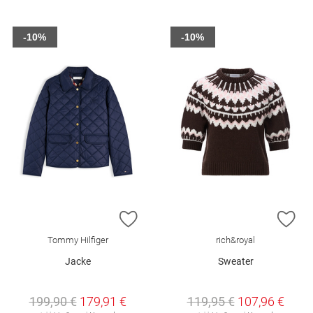
-10%
-10%
ZUR WUNSCHLISTE HINZUFÜGEN
ZU
Tommy Hilfiger
rich&royal
Jacke
Sweater
199,90 €
179,91 €
119,95 €
107,96 €