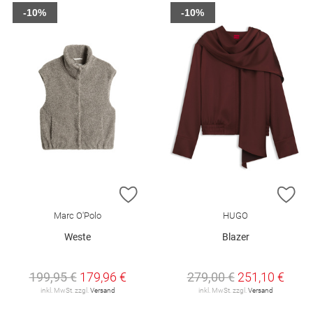
-10%
-10%
ZUR WUNSCHLISTE HINZUFÜGEN
ZU
Marc O'Polo
HUGO
Weste
Blazer
199,95 €
179,96 €
279,00 €
251,10 €
inkl. MwSt. zzgl.
Versand
inkl. MwSt. zzgl.
Versand