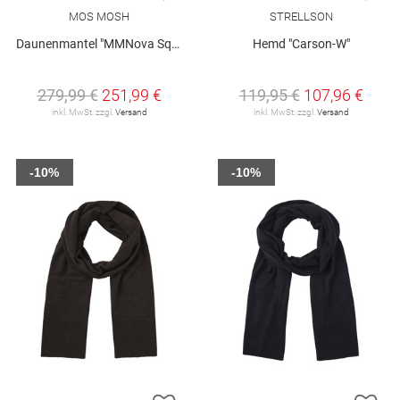
MOS MOSH
STRELLSON
Daunenmantel "MMNova Square"
Hemd "Carson-W"
279,99 €
251,99 €
119,95 €
107,96 €
inkl. MwSt. zzgl.
Versand
inkl. MwSt. zzgl.
Versand
-10%
-10%