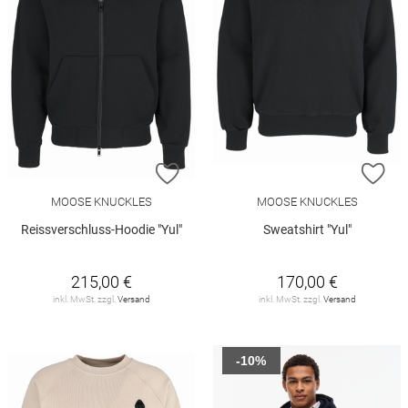
ZUR WUNSCHLISTE HINZUFÜGEN
ZU
MOOSE KNUCKLES
MOOSE KNUCKLES
Reissverschluss-Hoodie "Yul"
Sweatshirt "Yul"
215,00 €
170,00 €
inkl. MwSt. zzgl.
Versand
inkl. MwSt. zzgl.
Versand
-10%