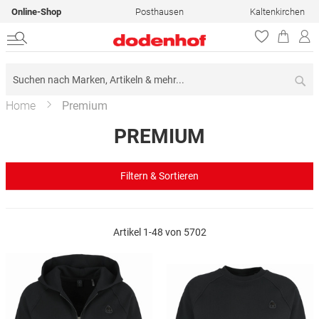
Online-Shop
Posthausen
Kaltenkirchen
Su
Home
Premium
PREMIUM
Filtern & Sortieren
Artikel
1
-
48
von
5702