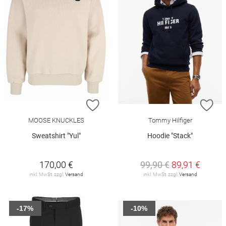
ZUR WUNSCHLISTE HINZUFÜGEN
ZU
MOOSE KNUCKLES
Tommy Hilfiger
Sweatshirt "Yul"
Hoodie "Stack"
170,00 €
99,90 €
89,91 €
inkl. MwSt. zzgl.
Versand
inkl. MwSt. zzgl.
Versand
-17%
-10%