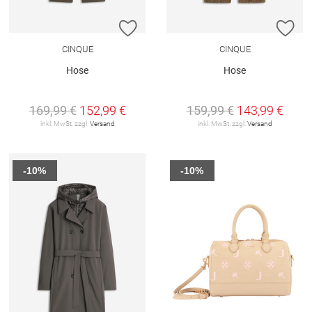
ZUR WUNSCHLISTE HINZUFÜGEN
ZU
CINQUE
CINQUE
Hose
Hose
169,99 €
152,99 €
159,99 €
143,99 €
inkl. MwSt. zzgl.
Versand
inkl. MwSt. zzgl.
Versand
-10%
-10%