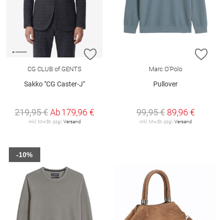
ZUR WUNSCHLISTE HINZUFÜGEN
ZU
CG CLUB of GENTS
Marc O'Polo
Sakko "CG Caster-J"
Pullover
219,95 €
Ab
179,96 €
99,95 €
89,96 €
inkl. MwSt. zzgl.
Versand
inkl. MwSt. zzgl.
Versand
-10%