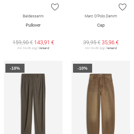
ZUR WUNSCHLISTE HINZUFÜGEN
ZU
Baldessarini
Marc O'Polo Denim
Pullover
Cap
159,90 €
143,91 €
39,95 €
35,96 €
inkl. MwSt. zzgl.
Versand
inkl. MwSt. zzgl.
Versand
-10%
-10%