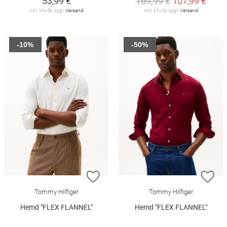
53,99 €
169,99 €
107,99 €
inkl. MwSt. zzgl.
Versand
inkl. MwSt. zzgl.
Versand
-10%
-50%
ZUR WUNSCHLISTE HINZUFÜGEN
ZU
Tommy Hilfiger
Tommy Hilfiger
Hemd "FLEX FLANNEL"
Hemd "FLEX FLANNEL"