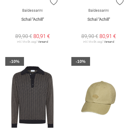
ZUR WUNSCHLISTE HINZUFÜGEN
ZU
Baldessarini
Baldessarini
Schal "Achill"
Schal "Achill"
89,90 €
80,91 €
89,90 €
80,91 €
inkl. MwSt. zzgl.
Versand
inkl. MwSt. zzgl.
Versand
-10%
-10%