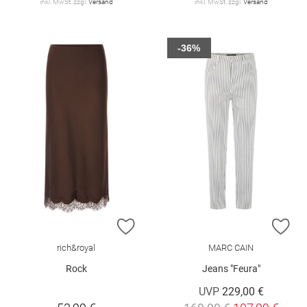
inkl. MwSt. zzgl.
Versand
inkl. MwSt. zzgl.
Versand
-36%
ZUR WUNSCHLISTE HINZUFÜGEN
ZU
rich&royal
MARC CAIN
Rock
Jeans "Feura"
UVP
229,00 €