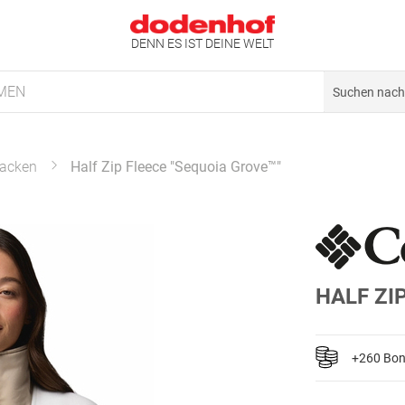
DENN ES IST DEINE WELT
MEN
acken
Half Zip Fleece "Sequoia Grove™"
HALF ZI
+260 Bo