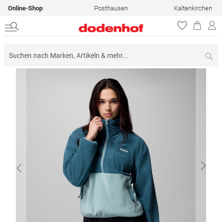
Online-Shop
Posthausen
Kaltenkirchen
Su
Zum
Ende
der
Bildergalerie
springen