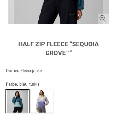
Zum
HALF ZIP FLEECE "SEQUOIA
Anfang
GROVE™"
der
Bildergalerie
springen
Damen Fleecejacke
Farbe:
blau, türkis