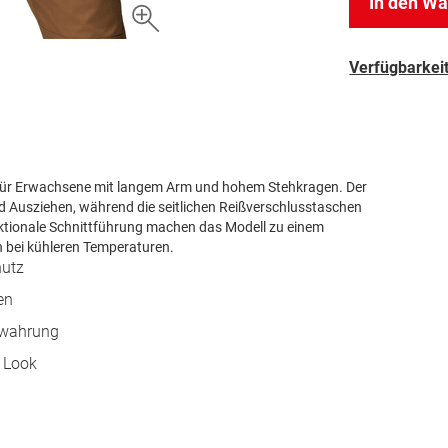
In den W
Verfügbarkeit
eil für Erwachsene mit langem Arm und hohem Stehkragen. Der
d Ausziehen, während die seitlichen Reißverschlusstaschen
nktionale Schnittführung machen das Modell zu einem
en bei kühleren Temperaturen.
hutz
en
bewahrung
n Look