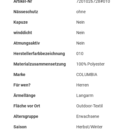
Artikel-Nr
7201026728#010
Informationen
Nässeschutz
ohne
Kapuze
Nein
winddicht
Nein
Atmungsaktiv
Nein
Herstellerfarbbezeichnung
010
Materialzusammensetzung
100% Polyester
Marke
COLUMBIA
Für wen?
Herren
Ärmellänge
Langarm
Fläche vor Ort
Outdoor-Textil
Altersgruppe
Erwachsene
Saison
Herbst/Winter