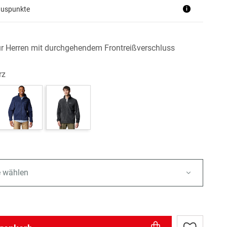
nuspunkte
i
ür Herren mit durchgehendem Frontreißverschluss
rz
e wählen