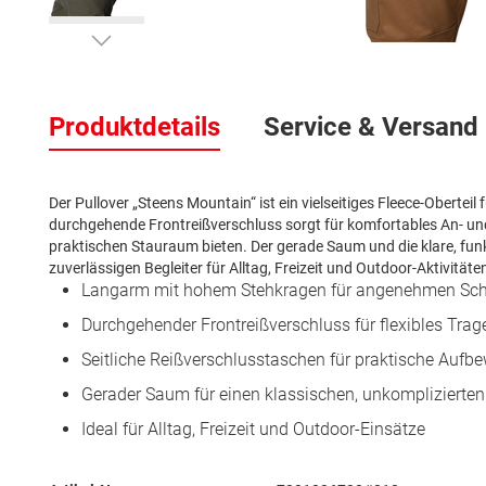
Zum
Anfang
der
Produktdetails
Service & Versand
Bildergalerie
springen
Der Pullover „Steens Mountain“ ist ein vielseitiges Fleece-Obert
durchgehende Frontreißverschluss sorgt für komfortables An- un
praktischen Stauraum bieten. Der gerade Saum und die klare, fu
zuverlässigen Begleiter für Alltag, Freizeit und Outdoor-Aktivität
Langarm mit hohem Stehkragen für angenehmen Sc
Durchgehender Frontreißverschluss für flexibles Trag
Seitliche Reißverschlusstaschen für praktische Auf
Gerader Saum für einen klassischen, unkomplizierte
Ideal für Alltag, Freizeit und Outdoor-Einsätze
Mehr