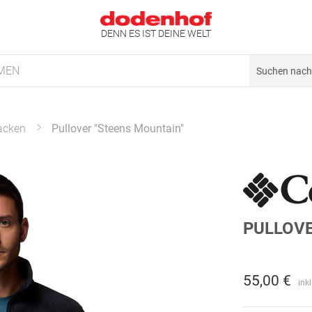
DENN ES IST DEINE WELT
MEN
acken
Pullover "Steens Mountain"
PULLOVE
55,00 €
ink