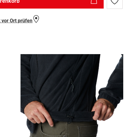
arenkorb
Zur
Wunschlist
hinzufügen
 vor Ort prüfen