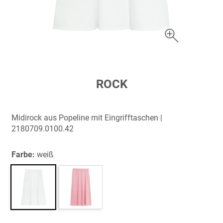
Zum
ROCK
Anfang
der
Bildergalerie
Midirock aus Popeline mit Eingrifftaschen |
springen
2180709.0100.42
Farbe:
weiß