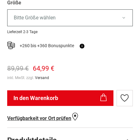
Größe
Bitte Größe wählen
Lieferzeit
2-3 Tage
+260 bis +360 Bonuspunkte
i
89,99 €
64,99 €
inkl. MwSt. zzgl.
Versand
In den Warenkorb
Zur
Wunschl
hinzufü
Verfügbarkeit vor Ort prüfen