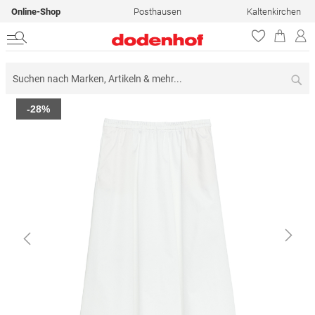
Online-Shop
Posthausen
Kaltenkirchen
Su
Zum
-28%
Ende
der
Bildergalerie
springen