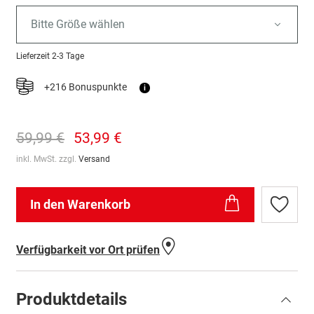
Bitte Größe wählen
Lieferzeit
2-3 Tage
+216 Bonuspunkte
i
59,99 €
53,99 €
inkl. MwSt. zzgl.
Versand
In den Warenkorb
Zur
Wunschl
hinzufü
Verfügbarkeit vor Ort prüfen
Produktdetails