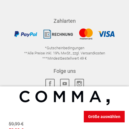
Zahlarten
*Gutscheinbedingungen
**Alle Preise inkl. 19% MwSt., zzgl. Versandkosten
***Mindestbestellwert 49 €
Folge uns
IMPRESSUM
FAQ
DATENSCHUTZ
Größe auswählen
DATENSCHUTZ-EINSTELLUNGEN
WIDERRUFSRECHT
59,99 €