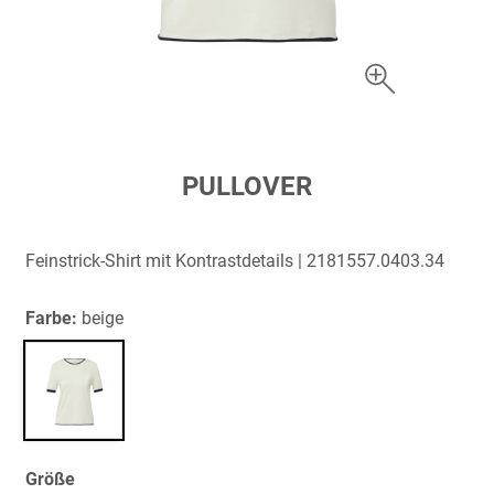
Zum
PULLOVER
Anfang
der
Bildergalerie
Feinstrick-Shirt mit Kontrastdetails | 2181557.0403.34
springen
Farbe:
beige
Größe