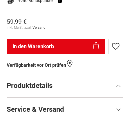
+240 Bonuspunkte
i
59,99 €
inkl. MwSt. zzgl.
Versand
In den Warenkorb
Zur
Wunschl
hinzufü
Verfügbarkeit vor Ort prüfen
Produktdetails
Service & Versand