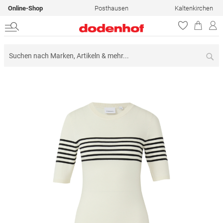
Online-Shop
Posthausen
Kaltenkirchen
Su
Zum
Ende
der
Bildergalerie
springen