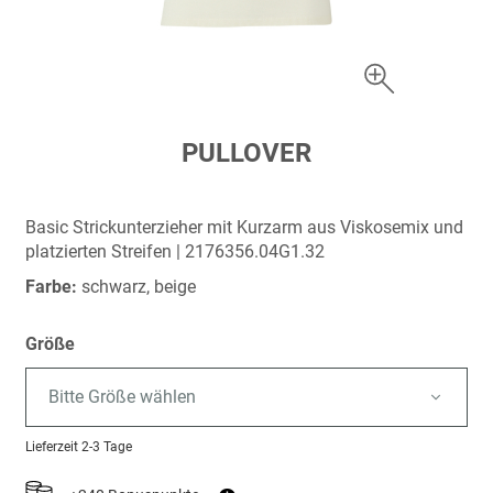
Zum
PULLOVER
Anfang
der
Bildergalerie
Basic Strickunterzieher mit Kurzarm aus Viskosemix und
springen
platzierten Streifen | 2176356.04G1.32
Farbe:
schwarz, beige
Größe
Bitte Größe wählen
Lieferzeit
2-3 Tage