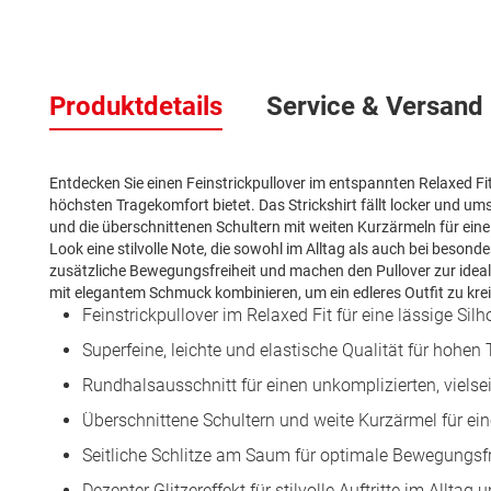
Zum
Anfang
Produktdetails
Service & Versand
der
Bildergalerie
springen
Entdecken Sie einen Feinstrickpullover im entspannten Relaxed Fit,
höchsten Tragekomfort bietet. Das Strickshirt fällt locker und um
und die überschnittenen Schultern mit weiten Kurzärmeln für eine 
Look eine stilvolle Note, die sowohl im Alltag als auch bei beson
zusätzliche Bewegungsfreiheit und machen den Pullover zur idea
mit elegantem Schmuck kombinieren, um ein edleres Outfit zu krei
Feinstrickpullover im Relaxed Fit für eine lässige Silh
Superfeine, leichte und elastische Qualität für hohen
Rundhalsausschnitt für einen unkomplizierten, vielseit
Überschnittene Schultern und weite Kurzärmel für ei
Seitliche Schlitze am Saum für optimale Bewegungsfr
Dezenter Glitzereffekt für stilvolle Auftritte im Allt