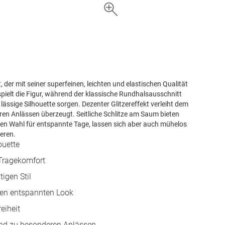
 der mit seiner superfeinen, leichten und elastischen Qualität
spielt die Figur, während der klassische Rundhalsausschnitt
lässige Silhouette sorgen. Dezenter Glitzereffekt verleiht dem
deren Anlässen überzeugt. Seitliche Schlitze am Saum bieten
len Wahl für entspannte Tage, lassen sich aber auch mühelos
eren.
ouette
 Tragekomfort
igen Stil
nen entspannten Look
eiheit
ag und zu besonderen Anlässen