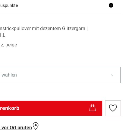
nuspunkte
i
instrickpullover mit dezentem Glitzergarn |
1.L
z, beige
e wählen
arenkorb
Zur
Wunschlist
hinzufügen
 vor Ort prüfen