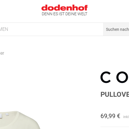
DENN ES IST DEINE WELT
MEN
er
PULLOV
69,99 €
ink