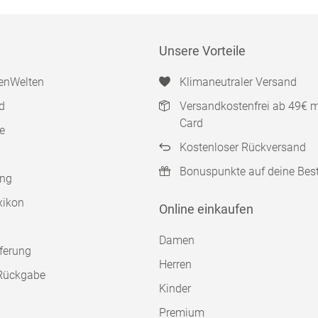
Unsere Vorteile
enWelten
Klimaneutraler Versand
d
Versandkostenfrei ab 49€ 
Card
e
Kostenloser Rückversand
Bonuspunkte auf deine Bes
ung
xikon
Online einkaufen
Damen
ferung
Herren
Rückgabe
Kinder
Premium