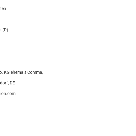
knen
n (P)
 Co. KG ehemals Comma,
dorf, DE
ion.com