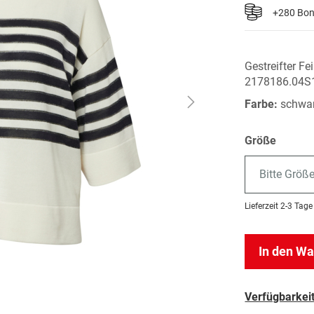
+280 Bo
Gestreifter Fe
2178186.04S
Farbe:
schwar
Größe
Bitte Größ
Lieferzeit
2-3 Tage
In den W
Verfügbarkeit