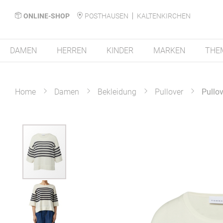
ONLINE-SHOP
POSTHAUSEN
KALTENKIRCHEN
DAMEN
HERREN
KINDER
MARKEN
THE
Home
Damen
Bekleidung
Pullover
Pullov
Zum
Ende
der
Bildergalerie
springen