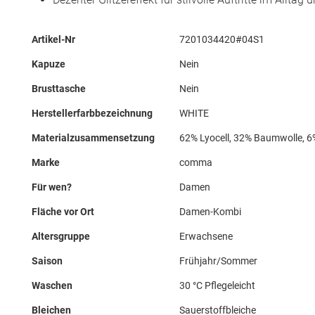
Mehr
Artikel-Nr
7201034420#04S1
Informationen
Kapuze
Nein
Brusttasche
Nein
Herstellerfarbbezeichnung
WHITE
Materialzusammensetzung
62% Lyocell, 32% Baumwolle, 6
Marke
comma
Für wen?
Damen
Fläche vor Ort
Damen-Kombi
Altersgruppe
Erwachsene
Saison
Frühjahr/Sommer
Waschen
30 °C Pflegeleicht
Bleichen
Sauerstoffbleiche