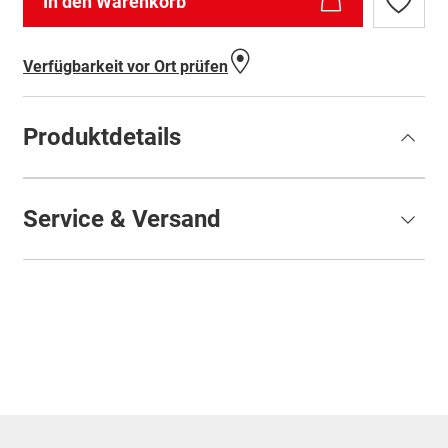
In den Warenkorb
Zur
Wunschl
hinzufü
Verfügbarkeit vor Ort prüfen
Produktdetails
Service & Versand