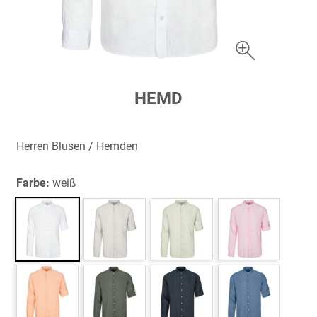
Zum
HEMD
Anfang
der
Bildergalerie
Herren Blusen / Hemden
springen
Farbe:
weiß