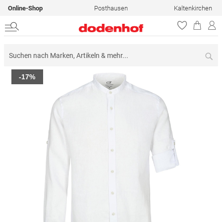
Online-Shop
Posthausen
Kaltenkirchen
Su
Zum
-17%
Ende
der
Bildergalerie
springen