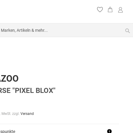
S
AZOO
SE "PIXEL BLOX"
l. MwSt. zzgl.
Versand
uspunkte
i