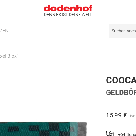
DENN ES IST DEINE WELT
MEN
xel Blox"
COOC
GELDBÖR
15,99 €
ink
+64 Bon