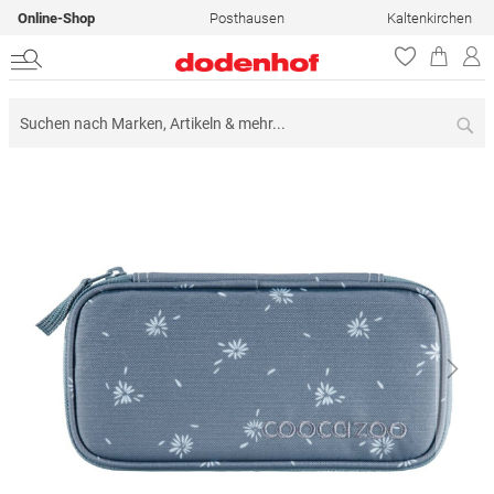
Online-Shop
Posthausen
Kaltenkirchen
Su
Zum
Ende
der
Bildergalerie
springen