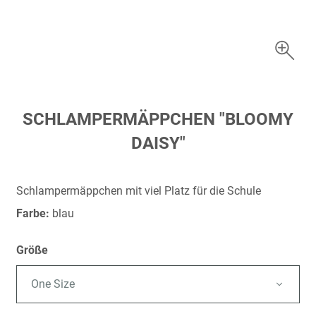
Zum
SCHLAMPERMÄPPCHEN "BLOOMY
Anfang
DAISY"
der
Bildergalerie
springen
Schlampermäppchen mit viel Platz für die Schule
Farbe:
blau
Größe
One Size