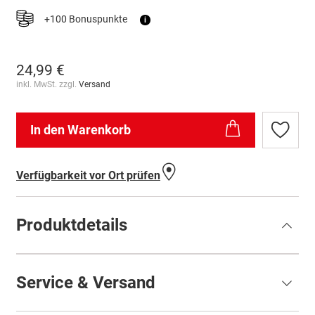
+100 Bonuspunkte
i
24,99 €
inkl. MwSt. zzgl.
Versand
In den Warenkorb
Zur
Wunschl
hinzufü
Verfügbarkeit vor Ort prüfen
Produktdetails
Service & Versand