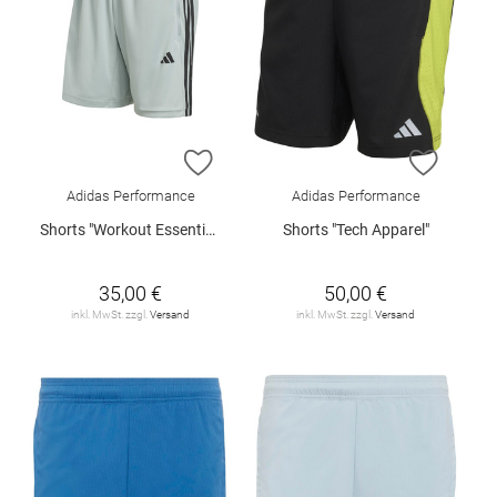
ZUR WUNSCHLISTE HINZUFÜGEN
ZUR W
Adidas Performance
Adidas Performance
Shorts "Workout Essentials Base"
Shorts "Tech Apparel"
35,00 €
50,00 €
inkl. MwSt. zzgl.
Versand
inkl. MwSt. zzgl.
Versand