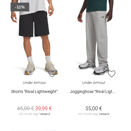
-11%
ZUR WUNSCHLISTE HINZUFÜGEN
ZUR W
Under Armour
Under Armour
Shorts "Rival Lightweight"
Jogginghose "Rival Ligtweight"
45,00 €
39,99 €
55,00 €
inkl. MwSt. zzgl.
Versand
inkl. MwSt. zzgl.
Versand