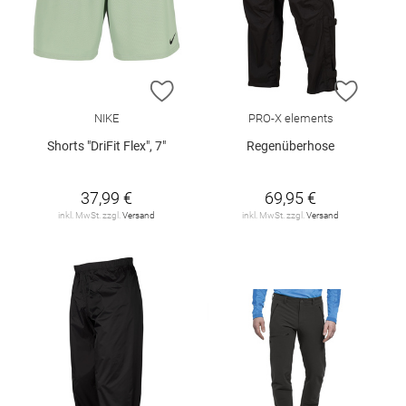
ZUR WUNSCHLISTE HINZUFÜGEN
ZUR W
NIKE
PRO-X elements
Shorts "DriFit Flex", 7"
Regenüberhose
37,99 €
69,95 €
inkl. MwSt. zzgl.
Versand
inkl. MwSt. zzgl.
Versand