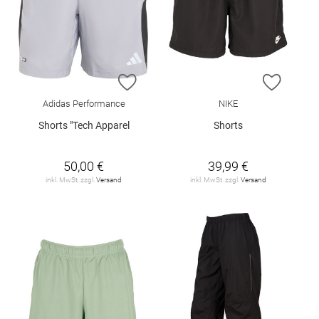
ZUR WUNSCHLISTE HINZUFÜGEN
ZUR W
Adidas Performance
NIKE
Shorts "Tech Apparel
Shorts
50,00 €
39,99 €
inkl. MwSt. zzgl.
Versand
inkl. MwSt. zzgl.
Versand