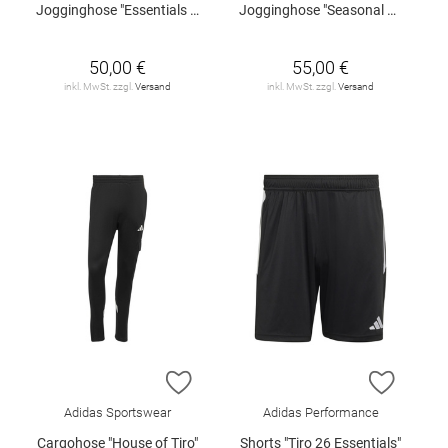
Jogginghose "Essentials Fleece"
Jogginghose "Seasonal Essentials Fleece"
50,00 €
55,00 €
inkl. MwSt. zzgl.
Versand
inkl. MwSt. zzgl.
Versand
ZUR WUNSCHLISTE HINZUFÜGEN
ZUR W
Adidas Sportswear
Adidas Performance
Cargohose "House of Tiro"
Shorts "Tiro 26 Essentials"