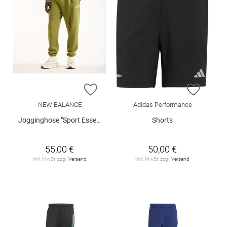
ZUR WUNSCHLISTE HINZUFÜGEN
ZUR W
NEW BALANCE
Adidas Performance
Jogginghose "Sport Essentials"
Shorts
55,00 €
50,00 €
inkl. MwSt. zzgl.
Versand
inkl. MwSt. zzgl.
Versand