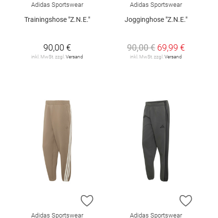
Adidas Sportswear
Adidas Sportswear
Trainingshose "Z.N.E."
Jogginghose "Z.N.E."
90,00 €
90,00 €
69,99 €
inkl. MwSt. zzgl.
Versand
inkl. MwSt. zzgl.
Versand
ZUR WUNSCHLISTE HINZUFÜGEN
ZUR W
Adidas Sportswear
Adidas Sportswear