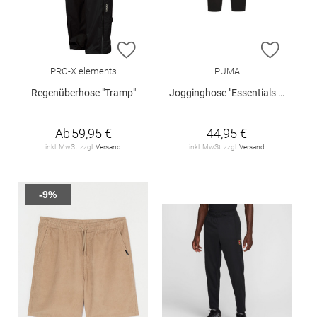
ZUR WUNSCHLISTE HINZUFÜGEN
ZUR W
PRO-X elements
PUMA
Regenüberhose "Tramp"
Jogginghose "Essentials No. 1"
Ab
59,95 €
44,95 €
inkl. MwSt. zzgl.
Versand
inkl. MwSt. zzgl.
Versand
-9%