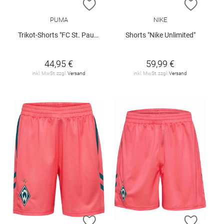
ZUR WUNSCHLISTE HINZUFÜGEN
ZUR W
PUMA
NIKE
Trikot-Shorts "FC St. Pauli 26/27"
Shorts "Nike Unlimited"
44,95 €
59,99 €
inkl. MwSt. zzgl.
Versand
inkl. MwSt. zzgl.
Versand
ZUR WUNSCHLISTE HINZUFÜGEN
ZUR W