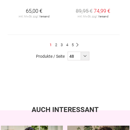
65,00 €
89,95 €
74,99 €
inkl. MwSt. zzgl.
Versand
inkl. MwSt. zzgl.
Versand
Seite
Du
Seite
Seite
Seite
Seite
1
2
3
4
5
Seite
Weiter
liest
Produkte / Seite
gerade
Seite
AUCH INTERESSANT