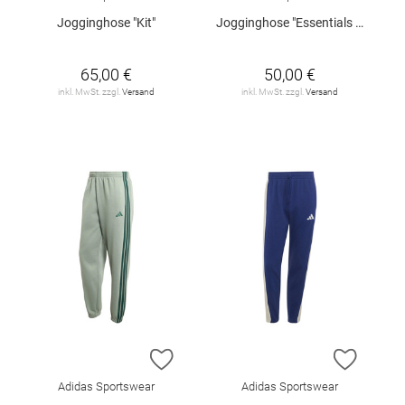
Jogginghose "Kit"
Jogginghose "Essentials Fleece"
65,00 €
50,00 €
inkl. MwSt. zzgl.
Versand
inkl. MwSt. zzgl.
Versand
ZUR WUNSCHLISTE HINZUFÜGEN
ZUR W
Adidas Sportswear
Adidas Sportswear