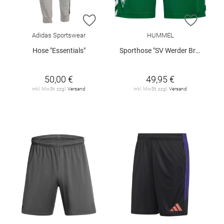
ZUR WUNSCHLISTE HINZUFÜGEN
ZUR W
Adidas Sportswear
HUMMEL
Hose "Essentials"
Sporthose "SV Werder Bremen Home 2026/27"
50,00 €
49,95 €
inkl. MwSt. zzgl.
Versand
inkl. MwSt. zzgl.
Versand