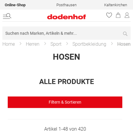
Online-Shop
Posthausen
Kaltenkirchen
Su
Home
Herren
Sport
Sportbekleidung
Hosen
HOSEN
ALLE PRODUKTE
Filtern & Sortieren
Artikel
1
-
48
von
420