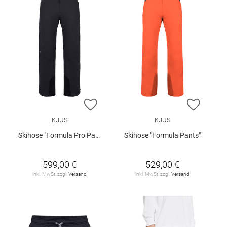
ZUR WUNSCHLISTE HINZUFÜGEN
ZUR W
KJUS
KJUS
Skihose "Formula Pro Pants"
Skihose "Formula Pants"
599,00 €
529,00 €
inkl. MwSt. zzgl.
Versand
inkl. MwSt. zzgl.
Versand