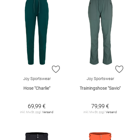
ZUR WUNSCHLISTE HINZUFÜGEN
ZUR W
Joy Sportswear
Joy Sportswear
Hose "Charlie"
Trainingshose "Savio"
69,99 €
79,99 €
inkl. MwSt. zzgl.
Versand
inkl. MwSt. zzgl.
Versand