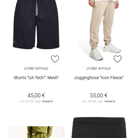
ZUR WUNSCHLISTE HINZUFÜGEN
ZUR W
Under Armour
Under Armour
Shorts "UA Tech™ Mesh"
Jogginghose "Icon Fleece"
45,00 €
55,00 €
inkl. MwSt. zzgl.
Versand
inkl. MwSt. zzgl.
Versand