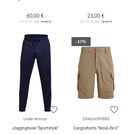
60,00 €
23,00 €
inkl. MwSt. zzgl.
Versand
inkl. MwSt. zzgl.
Versand
-17%
ZUR WUNSCHLISTE HINZUFÜGEN
ZUR W
Under Armour
CRAGHOPPERS
Jogginghose "Sportstyle"
Cargoshorts "NosiLife II"