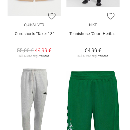
ZUR WUNSCHLISTE HINZUFÜGEN
ZUR W
QUIKSILVER
NIKE
Cordshorts "Taxer 18"
Tennishose "Court Heritage"
55,00 €
49,99 €
64,99 €
inkl. MwSt. zzgl.
Versand
inkl. MwSt. zzgl.
Versand