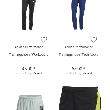
ZUR WUNSCHLISTE HINZUFÜGEN
ZUR W
Adidas Performance
Adidas Performance
Trainingshose "Workout Essentials"
Trainingshose "Tech Apparel"
45,00 €
65,00 €
inkl. MwSt. zzgl.
Versand
inkl. MwSt. zzgl.
Versand