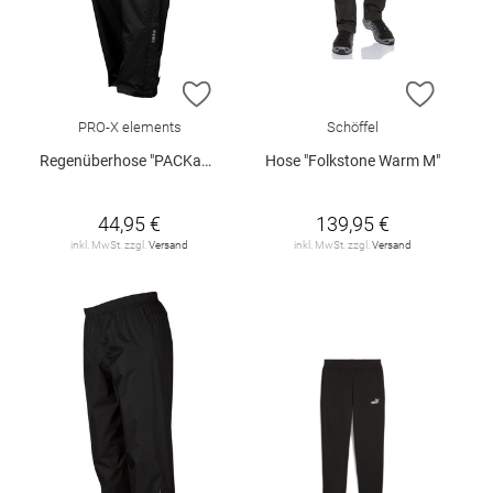
ZUR WUNSCHLISTE HINZUFÜGEN
ZUR W
PRO-X elements
Schöffel
Regenüberhose "PACKable"
Hose "Folkstone Warm M"
44,95 €
139,95 €
inkl. MwSt. zzgl.
Versand
inkl. MwSt. zzgl.
Versand