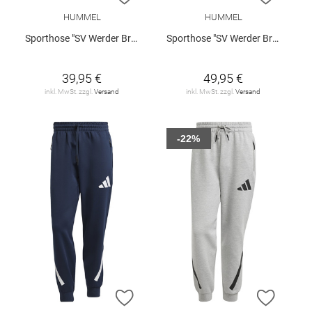
HUMMEL
HUMMEL
Sporthose "SV Werder Bremen 3rd 2026/27 Kids"
Sporthose "SV Werder Bremen 3rd 2026/27"
39,95 €
49,95 €
inkl. MwSt. zzgl.
Versand
inkl. MwSt. zzgl.
Versand
-22%
ZUR WUNSCHLISTE HINZUFÜGEN
ZUR W