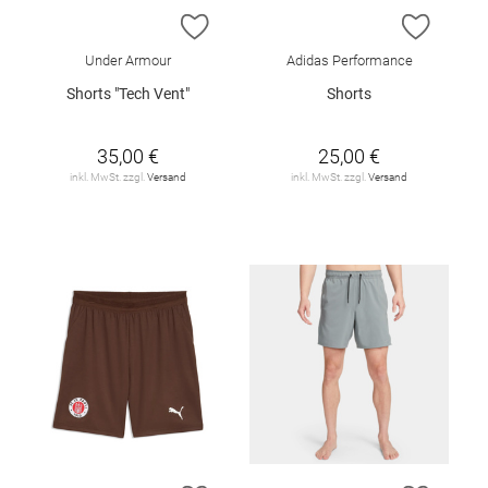
ZUR WUNSCHLISTE HINZUFÜGEN
ZUR W
Under Armour
Adidas Performance
Shorts "Tech Vent"
Shorts
35,00 €
25,00 €
inkl. MwSt. zzgl.
Versand
inkl. MwSt. zzgl.
Versand