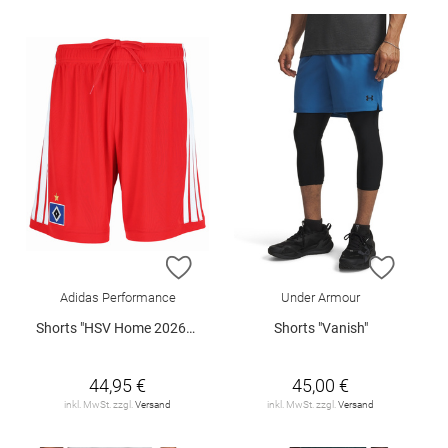
ZUR WUNSCHLISTE HINZUFÜGEN
ZUR W
Adidas Performance
Under Armour
Shorts "HSV Home 2026/2027"
Shorts "Vanish"
44,95 €
45,00 €
inkl. MwSt. zzgl.
Versand
inkl. MwSt. zzgl.
Versand