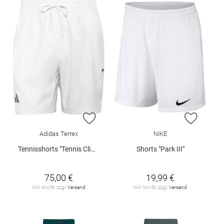
ZUR WUNSCHLISTE HINZUFÜGEN
ZUR W
Adidas Terrex
NIKE
Tennisshorts "Tennis Climacool"
Shorts "Park III"
75,00 €
19,99 €
inkl. MwSt. zzgl.
Versand
inkl. MwSt. zzgl.
Versand