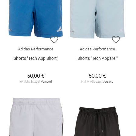
ZUR WUNSCHLISTE HINZUFÜGEN
ZUR W
Adidas Performance
Adidas Performance
Shorts "Tech App Short"
Shorts "Tech Apparel"
50,00 €
50,00 €
inkl. MwSt. zzgl.
Versand
inkl. MwSt. zzgl.
Versand