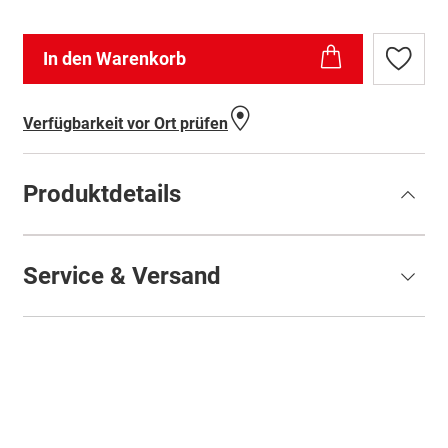
In den Warenkorb
Zur
Wunschl
hinzufü
Verfügbarkeit vor Ort prüfen
Produktdetails
Service & Versand