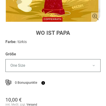
Zum
WO IST PAPA
Anfang
der
Farbe:
türkis
Bildergalerie
springen
Größe
One Size
0 Bonuspunkte
i
10,00 €
inkl. MwSt. zzgl.
Versand