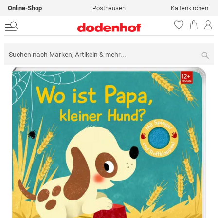
Online-Shop
Posthausen
Kaltenkirchen
Su
Zum
Ende
der
Bildergalerie
springen