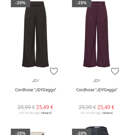
-15%
-15%
ZUR WUNSCHLISTE HINZUFÜGEN
ZUR W
JDY
JDY
Cordhose "JDYGeggo"
Cordhose "JDYGeggo"
29,99 €
25,49 €
29,99 €
25,49 €
inkl. MwSt. zzgl.
Versand
inkl. MwSt. zzgl.
Versand
-15%
-10%