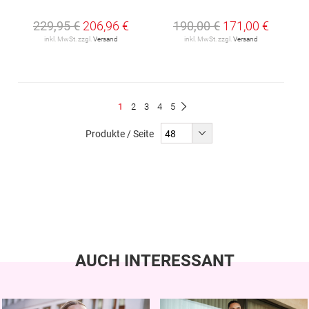
229,95 €
206,96 €
190,00 €
171,00 €
inkl. MwSt. zzgl.
Versand
inkl. MwSt. zzgl.
Versand
Seite
Du
Seite
Seite
Seite
Seite
1
2
3
4
5
Seite
Weiter
liest
Produkte / Seite
gerade
Seite
AUCH INTERESSANT