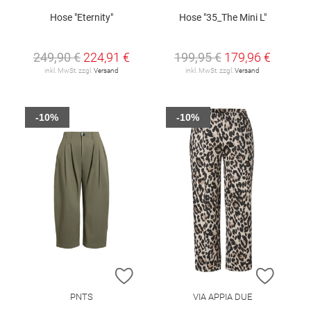
Hose "Eternity"
Hose "35_The Mini L"
249,90 €
224,91 €
199,95 €
179,96 €
inkl. MwSt. zzgl.
Versand
inkl. MwSt. zzgl.
Versand
-10%
-10%
ZUR WUNSCHLISTE HINZUFÜGEN
ZUR W
PNTS
VIA APPIA DUE