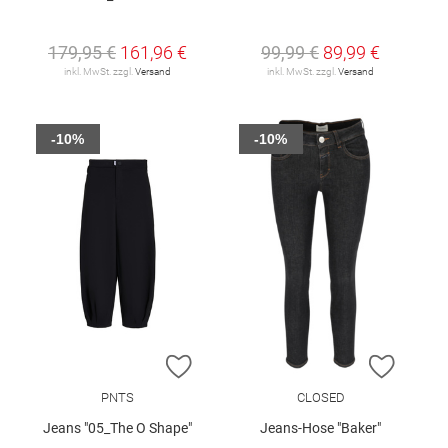
179,95 €
161,96 €
99,99 €
89,99 €
inkl. MwSt. zzgl.
Versand
inkl. MwSt. zzgl.
Versand
-10%
-10%
ZUR WUNSCHLISTE HINZUFÜGEN
ZUR W
PNTS
CLOSED
Jeans "05_The O Shape"
Jeans-Hose "Baker"