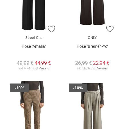
ZUR WUNSCHLISTE HINZUFÜGEN
ZUR W
Street One
ONLY
Hose "Amalia"
Hose "Bremen-Yo"
49,99 €
44,99 €
26,99 €
22,94 €
inkl. MwSt. zzgl.
Versand
inkl. MwSt. zzgl.
Versand
-10%
-10%