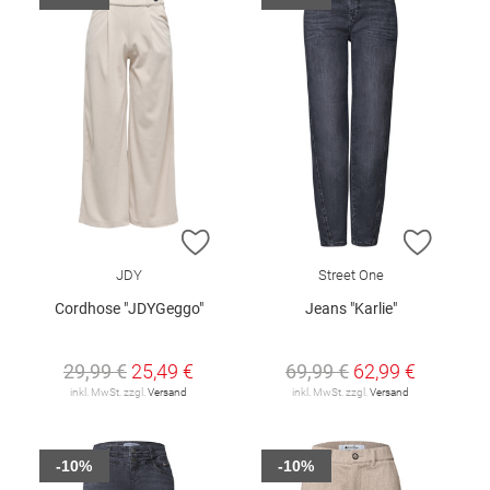
ZUR WUNSCHLISTE HINZUFÜGEN
ZUR W
JDY
Street One
Cordhose "JDYGeggo"
Jeans "Karlie"
29,99 €
25,49 €
69,99 €
62,99 €
inkl. MwSt. zzgl.
Versand
inkl. MwSt. zzgl.
Versand
-10%
-10%