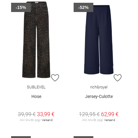
-15%
-52%
ZUR WUNSCHLISTE HINZUFÜGEN
ZUR W
SUBLEVEL
rich&royal
Hose
Jersey-Culotte
39,99 €
33,99 €
129,95 €
62,99 €
inkl. MwSt. zzgl.
Versand
inkl. MwSt. zzgl.
Versand