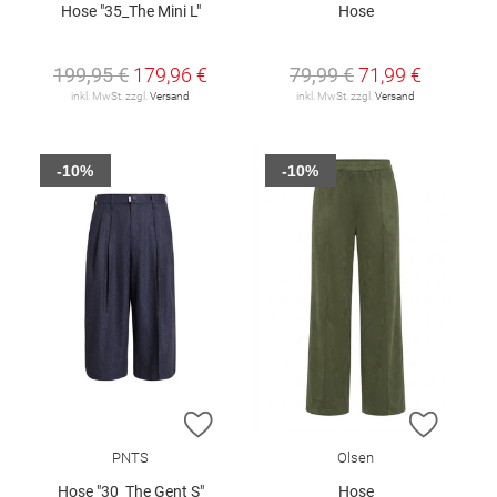
Hose "35_The Mini L"
Hose
199,95 €
179,96 €
79,99 €
71,99 €
inkl. MwSt. zzgl.
Versand
inkl. MwSt. zzgl.
Versand
-10%
-10%
ZUR WUNSCHLISTE HINZUFÜGEN
ZUR W
PNTS
Olsen
Hose "30_The Gent S"
Hose