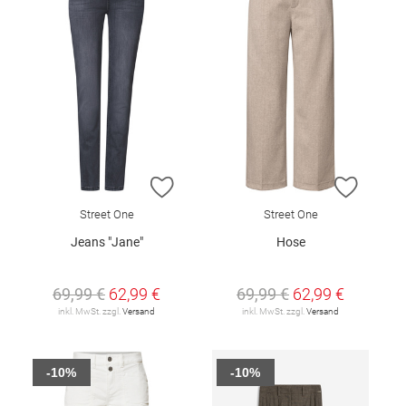
ZUR WUNSCHLISTE HINZUFÜGEN
ZUR W
Street One
Street One
Jeans "Jane"
Hose
69,99 €
62,99 €
69,99 €
62,99 €
inkl. MwSt. zzgl.
Versand
inkl. MwSt. zzgl.
Versand
-10%
-10%