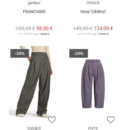
gardeur
CINQUE
FRANCA800
Hose "Cihilmo"
109,95 €
98,96 €
149,99 €
134,99 €
inkl. MwSt. zzgl.
Versand
inkl. MwSt. zzgl.
Versand
-10%
-10%
ZUR WUNSCHLISTE HINZUFÜGEN
ZUR W
CAMBIO
PNTS