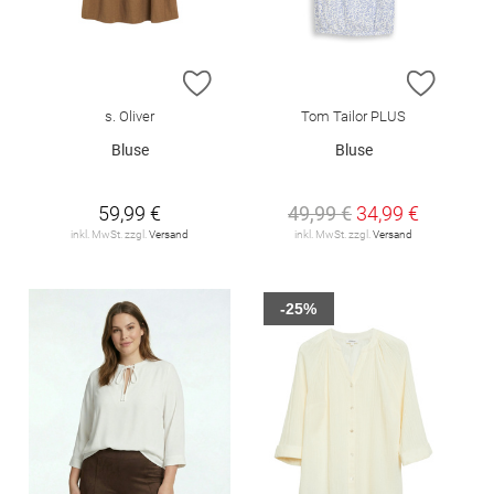
ZUR WUNSCHLISTE HINZUFÜGEN
ZUR W
s. Oliver
Tom Tailor PLUS
Bluse
Bluse
59,99 €
49,99 €
34,99 €
inkl. MwSt. zzgl.
Versand
inkl. MwSt. zzgl.
Versand
-25%