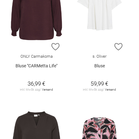
ZUR WUNSCHLISTE HINZUFÜGEN
ZUR W
ONLY Carmakoma
s. Oliver
Bluse "CARMetta Life"
Bluse
36,99 €
59,99 €
inkl. MwSt. zzgl.
Versand
inkl. MwSt. zzgl.
Versand