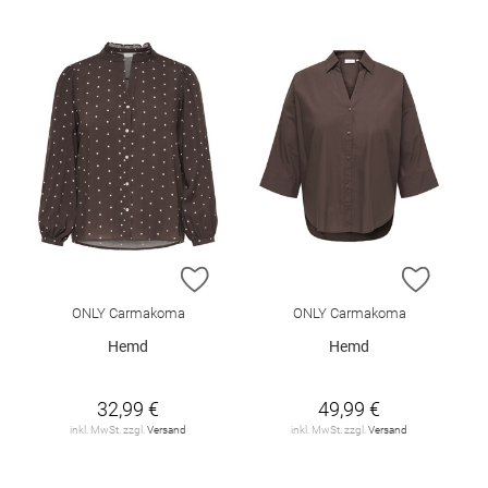
ZUR WUNSCHLISTE HINZUFÜGEN
ZUR W
ONLY Carmakoma
ONLY Carmakoma
Hemd
Hemd
32,99 €
49,99 €
inkl. MwSt. zzgl.
Versand
inkl. MwSt. zzgl.
Versand