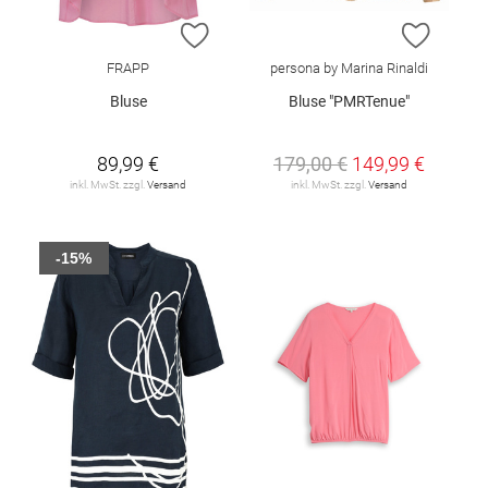
ZUR WUNSCHLISTE HINZUFÜGEN
ZUR W
FRAPP
persona by Marina Rinaldi
Bluse
Bluse "PMRTenue"
89,99 €
179,00 €
149,99 €
inkl. MwSt. zzgl.
Versand
inkl. MwSt. zzgl.
Versand
-15%