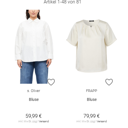
Artikel
1
-
48
von
81
ZUR WUNSCHLISTE HINZUFÜGEN
ZUR W
s. Oliver
FRAPP
Bluse
Bluse
59,99 €
79,99 €
inkl. MwSt. zzgl.
Versand
inkl. MwSt. zzgl.
Versand