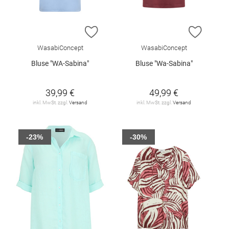
ZUR WUNSCHLISTE HINZUFÜGEN
ZUR W
WasabiConcept
WasabiConcept
Bluse "WA-Sabina"
Bluse "Wa-Sabina"
39,99 €
49,99 €
inkl. MwSt. zzgl.
Versand
inkl. MwSt. zzgl.
Versand
-23%
-30%