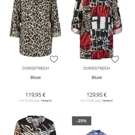
ZUR WUNSCHLISTE HINZUFÜGEN
ZUR W
DORISSTREICH
DORISSTREICH
Bluse
Bluse
119,95 €
129,95 €
inkl. MwSt. zzgl.
Versand
inkl. MwSt. zzgl.
Versand
-25%