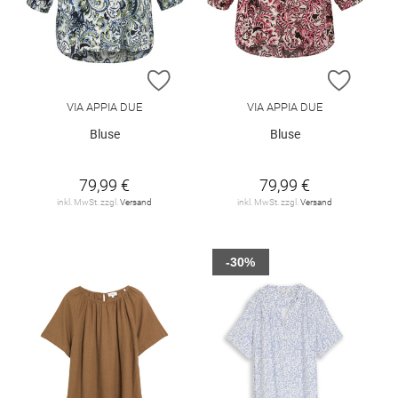
ZUR WUNSCHLISTE HINZUFÜGEN
ZUR W
VIA APPIA DUE
VIA APPIA DUE
Bluse
Bluse
79,99 €
79,99 €
inkl. MwSt. zzgl.
Versand
inkl. MwSt. zzgl.
Versand
-30%