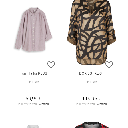
ZUR WUNSCHLISTE HINZUFÜGEN
ZUR W
Tom Tailor PLUS
DORISSTREICH
Bluse
Bluse
59,99 €
119,95 €
inkl. MwSt. zzgl.
Versand
inkl. MwSt. zzgl.
Versand