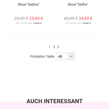
Bluse "Sabina"
Bluse "Saliha"
39,99 €
29,99 €
45,99 €
34,99 €
inkl. MwSt. zzgl.
Versand
inkl. MwSt. zzgl.
Versand
Seite
Du
Seite
1
2
Seite
Weiter
liest
Produkte / Seite
gerade
Seite
AUCH INTERESSANT