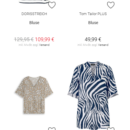
ZUR WUNSCHLISTE HINZUFÜGEN
ZUR W
DORISSTREICH
Tom Tailor PLUS
Bluse
Bluse
129,95 €
109,99 €
49,99 €
inkl. MwSt. zzgl.
Versand
inkl. MwSt. zzgl.
Versand