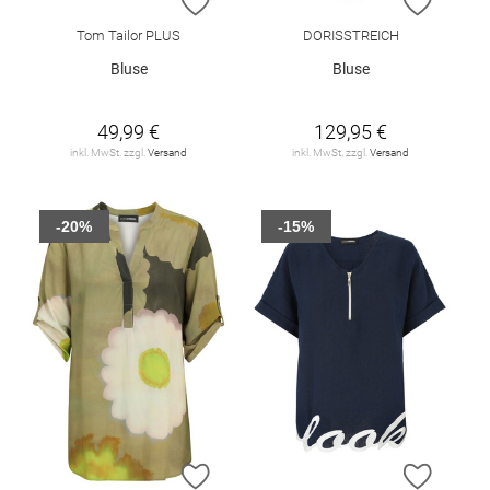
ZUR WUNSCHLISTE HINZUFÜGEN
ZUR W
Tom Tailor PLUS
DORISSTREICH
Bluse
Bluse
49,99 €
129,95 €
inkl. MwSt. zzgl.
Versand
inkl. MwSt. zzgl.
Versand
-20%
-15%
ZUR WUNSCHLISTE HINZUFÜGEN
ZUR W