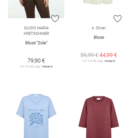
ZUR WUNSCHLISTE HINZUFÜGEN
ZUR W
GUIDO MARIA
s. Oliver
KRETSCHMER
Bluse
Bluse "Zola"
59,99 €
44,99 €
79,90 €
inkl. MwSt. zzgl.
Versand
inkl. MwSt. zzgl.
Versand