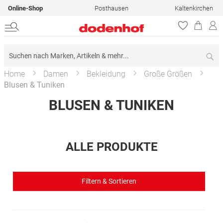
Online-Shop
Posthausen
Kaltenkirchen
Su
Home
Damen
Bekleidung
Große Größen
Blusen & Tuniken
BLUSEN & TUNIKEN
ALLE PRODUKTE
Filtern & Sortieren