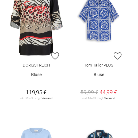
ZUR WUNSCHLISTE HINZUFÜGEN
ZUR W
DORISSTREICH
Tom Tailor PLUS
Bluse
Bluse
119,95 €
59,99 €
44,99 €
inkl. MwSt. zzgl.
Versand
inkl. MwSt. zzgl.
Versand