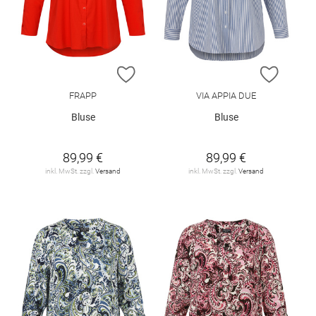
ZUR WUNSCHLISTE HINZUFÜGEN
ZUR W
FRAPP
VIA APPIA DUE
Bluse
Bluse
89,99 €
89,99 €
inkl. MwSt. zzgl.
Versand
inkl. MwSt. zzgl.
Versand