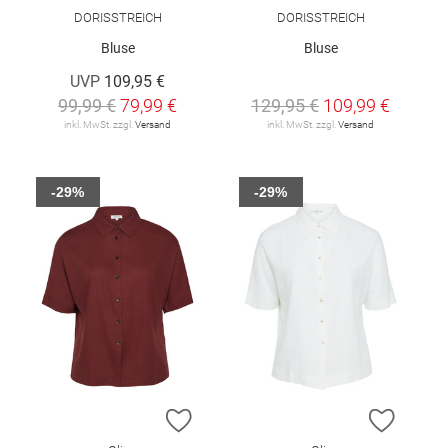
DORISSTREICH
DORISSTREICH
Bluse
Bluse
UVP
109,95 €
99,99 €
79,99 €
129,95 €
109,99 €
inkl. MwSt. zzgl.
Versand
inkl. MwSt. zzgl.
Versand
-29%
-29%
ZUR WUNSCHLISTE HINZUFÜGEN
ZUR W