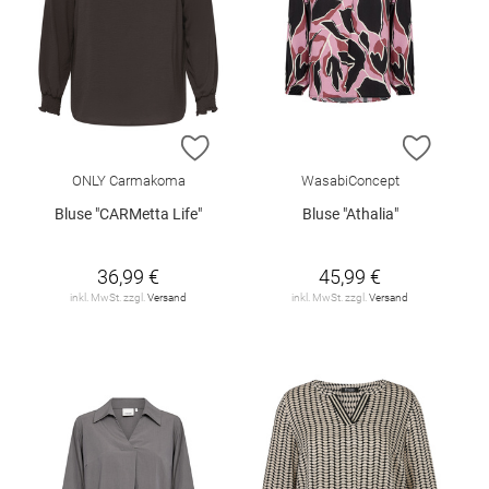
ZUR WUNSCHLISTE HINZUFÜGEN
ZUR W
ONLY Carmakoma
WasabiConcept
Bluse "CARMetta Life"
Bluse "Athalia"
36,99 €
45,99 €
inkl. MwSt. zzgl.
Versand
inkl. MwSt. zzgl.
Versand