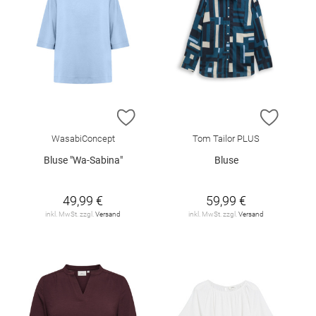
ZUR WUNSCHLISTE HINZUFÜGEN
ZUR W
WasabiConcept
Tom Tailor PLUS
Bluse "Wa-Sabina"
Bluse
49,99 €
59,99 €
inkl. MwSt. zzgl.
Versand
inkl. MwSt. zzgl.
Versand