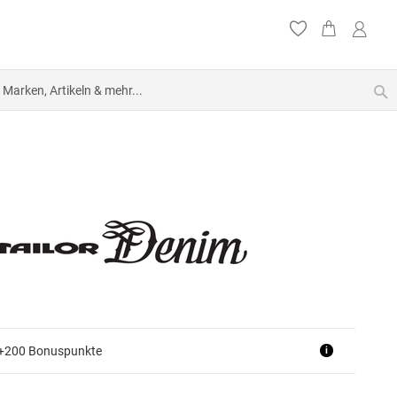
S
 +200 Bonuspunkte
i