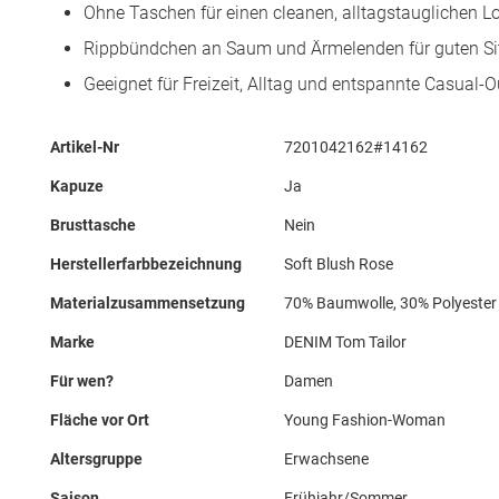
Ohne Taschen für einen cleanen, alltagstauglichen L
Rippbündchen an Saum und Ärmelenden für guten Si
Geeignet für Freizeit, Alltag und entspannte Casual-Ou
Mehr
Artikel-Nr
7201042162#14162
Informationen
Kapuze
Ja
Brusttasche
Nein
Herstellerfarbbezeichnung
Soft Blush Rose
Materialzusammensetzung
70% Baumwolle, 30% Polyester
Marke
DENIM Tom Tailor
Für wen?
Damen
Fläche vor Ort
Young Fashion-Woman
Altersgruppe
Erwachsene
Saison
Frühjahr/Sommer