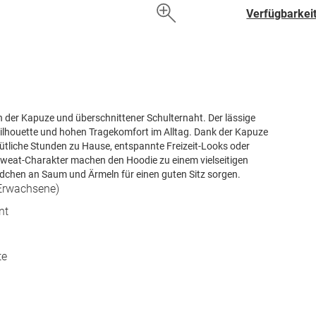
hinzufügen
Verfügbarkeit
an der Kapuze und überschnittener Schulternaht. Der lässige
 Silhouette und hohen Tragekomfort im Alltag. Dank der Kapuze
emütliche Stunden zu Hause, entspannte Freizeit-Looks oder
e Sweat-Charakter machen den Hoodie zu einem vielseitigen
ndchen an Saum und Ärmeln für einen guten Sitz sorgen.
(Erwachsene)
nt
te