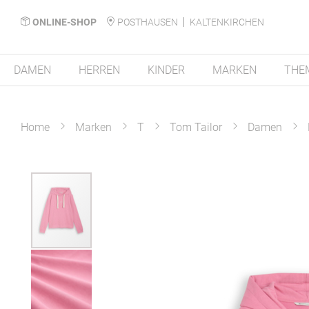
ONLINE-SHOP
POSTHAUSEN
KALTENKIRCHEN
DAMEN
HERREN
KINDER
MARKEN
THE
Home
Marken
T
Tom Tailor
Damen
Zum
Ende
der
Bildergalerie
springen