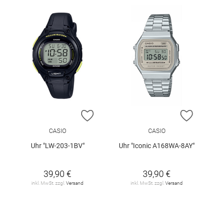
ZUR WUNSCHLISTE HINZUFÜGEN
ZUR W
CASIO
CASIO
Uhr "LW-203-1BV"
Uhr "Iconic A168WA-8AY"
39,90 €
39,90 €
inkl. MwSt. zzgl.
Versand
inkl. MwSt. zzgl.
Versand