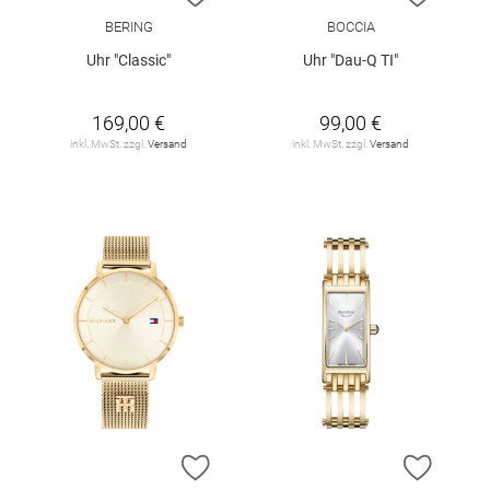
BERING
BOCCIA
Uhr "Classic"
Uhr "Dau-Q TI"
169,00 €
99,00 €
inkl. MwSt. zzgl.
Versand
inkl. MwSt. zzgl.
Versand
ZUR WUNSCHLISTE HINZUFÜGEN
ZUR W