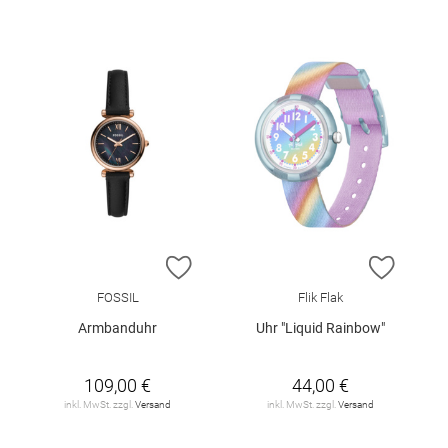
ZUR WUNSCHLISTE HINZUFÜGEN
ZUR W
FOSSIL
Flik Flak
Armbanduhr
Uhr "Liquid Rainbow"
109,00 €
44,00 €
inkl. MwSt. zzgl.
Versand
inkl. MwSt. zzgl.
Versand