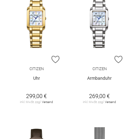
ZUR WUNSCHLISTE HINZUFÜGEN
ZUR W
CITIZEN
CITIZEN
Uhr
Armbanduhr
299,00 €
269,00 €
inkl. MwSt. zzgl.
Versand
inkl. MwSt. zzgl.
Versand