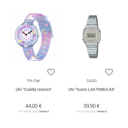
ZUR WUNSCHLISTE HINZUFÜGEN
ZUR W
Flik Flak
CASIO
Uhr "Cuddly Unicorn"
Uhr "Iconic LA670WEA-8A"
44,00 €
39,90 €
inkl. MwSt. zzgl.
Versand
inkl. MwSt. zzgl.
Versand