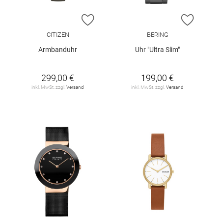
ZUR WUNSCHLISTE HINZUFÜGEN
ZUR W
CITIZEN
BERING
Armbanduhr
Uhr "Ultra Slim"
299,00 €
199,00 €
inkl. MwSt. zzgl.
Versand
inkl. MwSt. zzgl.
Versand