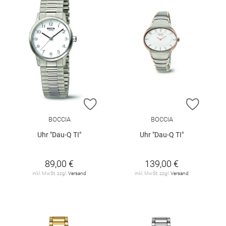
ZUR WUNSCHLISTE HINZUFÜGEN
ZUR W
BOCCIA
BOCCIA
Uhr "Dau-Q TI"
Uhr "Dau-Q TI"
89,00 €
139,00 €
inkl. MwSt. zzgl.
Versand
inkl. MwSt. zzgl.
Versand