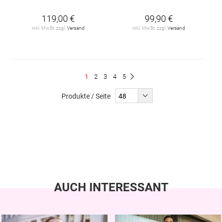
119,00 €
99,90 €
inkl. MwSt. zzgl.
Versand
inkl. MwSt. zzgl.
Versand
Seite
Du
Seite
Seite
Seite
Seite
1
2
3
4
5
Seite
Weiter
liest
Produkte / Seite
gerade
Seite
AUCH INTERESSANT