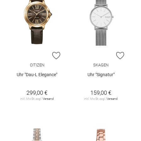
ZUR WUNSCHLISTE HINZUFÜGEN
ZUR W
CITIZEN
SKAGEN
Uhr "Dau-L Elegance"
Uhr "Signatur"
299,00 €
159,00 €
inkl. MwSt. zzgl.
Versand
inkl. MwSt. zzgl.
Versand