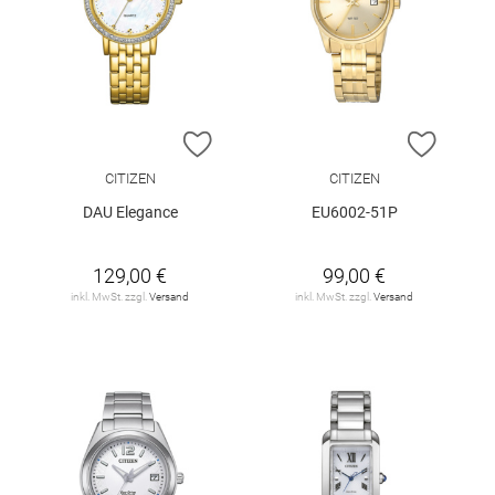
ZUR WUNSCHLISTE HINZUFÜGEN
ZUR W
CITIZEN
CITIZEN
DAU Elegance
EU6002-51P
129,00 €
99,00 €
inkl. MwSt. zzgl.
Versand
inkl. MwSt. zzgl.
Versand