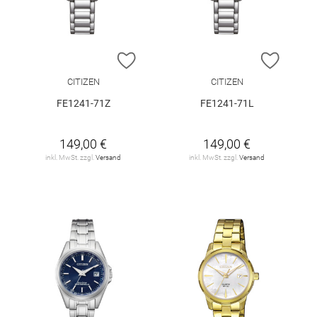
ZUR WUNSCHLISTE HINZUFÜGEN
ZUR W
CITIZEN
CITIZEN
FE1241-71Z
FE1241-71L
149,00 €
149,00 €
inkl. MwSt. zzgl.
Versand
inkl. MwSt. zzgl.
Versand