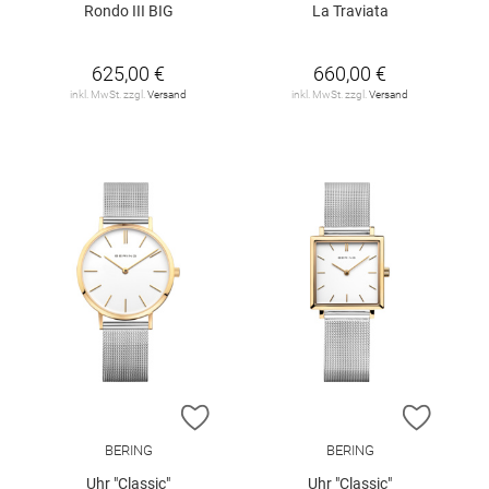
Rondo III BIG
La Traviata
625,00 €
660,00 €
inkl. MwSt. zzgl.
Versand
inkl. MwSt. zzgl.
Versand
ZUR WUNSCHLISTE HINZUFÜGEN
ZUR W
BERING
BERING
Uhr "Classic"
Uhr "Classic"