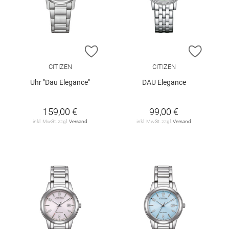
ZUR WUNSCHLISTE HINZUFÜGEN
ZUR W
CITIZEN
CITIZEN
Uhr "Dau Elegance"
DAU Elegance
159,00 €
99,00 €
inkl. MwSt. zzgl.
Versand
inkl. MwSt. zzgl.
Versand