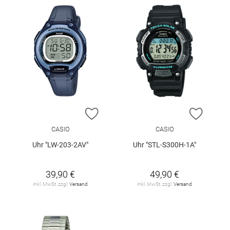
ZUR WUNSCHLISTE HINZUFÜGEN
ZUR W
CASIO
CASIO
Uhr "LW-203-2AV"
Uhr "STL-S300H-1A"
39,90 €
49,90 €
inkl. MwSt. zzgl.
Versand
inkl. MwSt. zzgl.
Versand