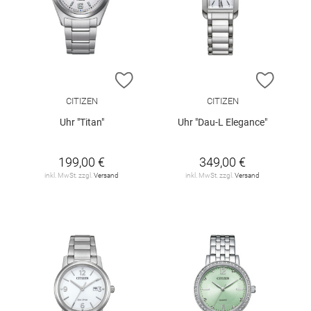
ZUR WUNSCHLISTE HINZUFÜGEN
ZUR W
CITIZEN
CITIZEN
Uhr "Titan"
Uhr "Dau-L Elegance"
199,00 €
349,00 €
inkl. MwSt. zzgl.
Versand
inkl. MwSt. zzgl.
Versand