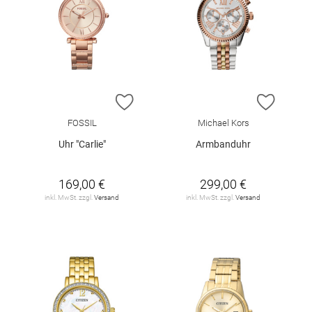
ZUR WUNSCHLISTE HINZUFÜGEN
ZUR W
FOSSIL
Michael Kors
Uhr "Carlie"
Armbanduhr
169,00 €
299,00 €
inkl. MwSt. zzgl.
Versand
inkl. MwSt. zzgl.
Versand