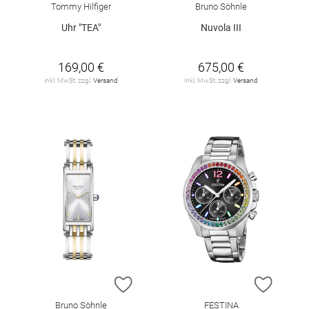
Tommy Hilfiger
Bruno Söhnle
Uhr "TEA"
Nuvola III
169,00 €
675,00 €
inkl. MwSt. zzgl.
Versand
inkl. MwSt. zzgl.
Versand
ZUR WUNSCHLISTE HINZUFÜGEN
ZUR W
Bruno Söhnle
FESTINA