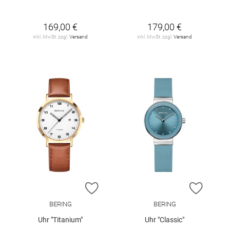
169,00 €
179,00 €
inkl. MwSt. zzgl.
Versand
inkl. MwSt. zzgl.
Versand
ZUR WUNSCHLISTE HINZUFÜGEN
ZUR W
BERING
BERING
Uhr "Titanium"
Uhr "Classic"