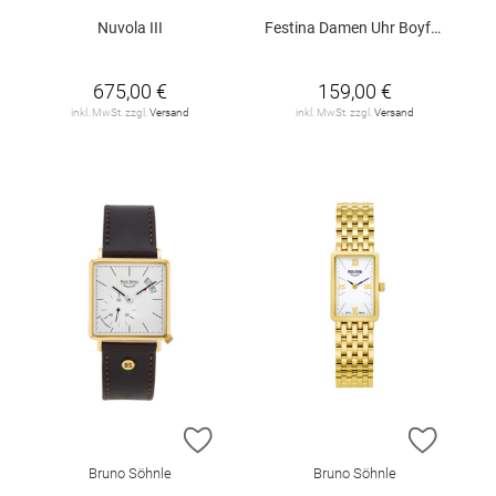
Nuvola III
Festina Damen Uhr Boyfriend Rainbow F20606/3 Schwarz, Edelstahl Armband
675,00 €
159,00 €
inkl. MwSt. zzgl.
Versand
inkl. MwSt. zzgl.
Versand
ZUR WUNSCHLISTE HINZUFÜGEN
ZUR W
Bruno Söhnle
Bruno Söhnle