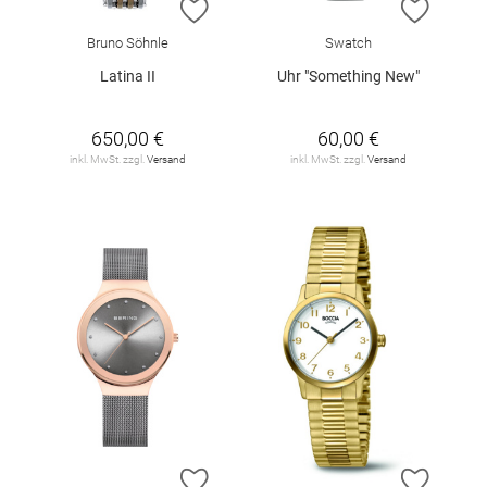
ZUR WUNSCHLISTE HINZUFÜGEN
ZUR W
Bruno Söhnle
Swatch
Latina II
Uhr "Something New"
650,00 €
60,00 €
inkl. MwSt. zzgl.
Versand
inkl. MwSt. zzgl.
Versand
ZUR WUNSCHLISTE HINZUFÜGEN
ZUR W