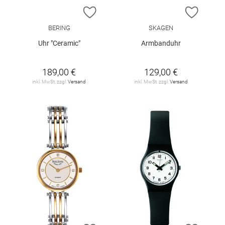
ZUR WUNSCHLISTE HINZUFÜGEN
ZUR W
BERING
SKAGEN
Uhr "Ceramic"
Armbanduhr
189,00 €
129,00 €
inkl. MwSt. zzgl.
Versand
inkl. MwSt. zzgl.
Versand