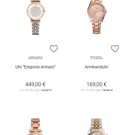
ZUR WUNSCHLISTE HINZUFÜGEN
ZUR W
ARMANI
FOSSIL
Uhr "Emporio Armani"
Armbanduhr
449,00 €
169,00 €
inkl. MwSt. zzgl.
Versand
inkl. MwSt. zzgl.
Versand