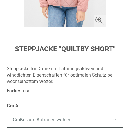
Zum
STEPPJACKE "QUILTBY SHORT"
Anfang
der
Bildergalerie
Steppjacke für Damen mit atmungsaktiven und
springen
winddichten Eigenschaften für optimalen Schutz bei
wechselhaftem Wetter.
Farbe:
rosé
Größe
Größe zum Anfragen wählen