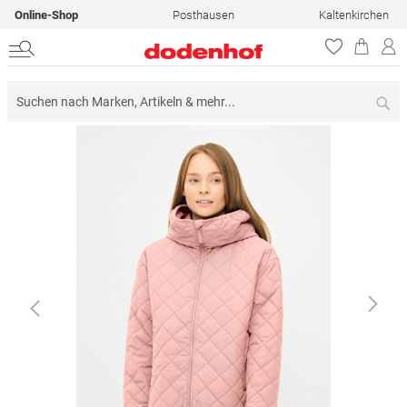
Online-Shop
Posthausen
Kaltenkirchen
Su
Zum
Ende
der
Bildergalerie
springen