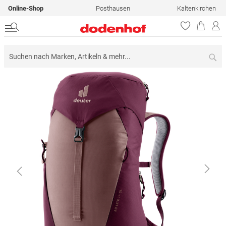
Online-Shop
Posthausen
Kaltenkirchen
Su
Zum
Ende
der
Bildergalerie
springen