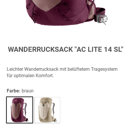
Zum
WANDERRUCKSACK "AC LITE 14 SL"
Anfang
der
Bildergalerie
Leichter Wanderrucksack mit belüftetem Tragesystem
springen
für optimalen Komfort.
Farbe:
braun