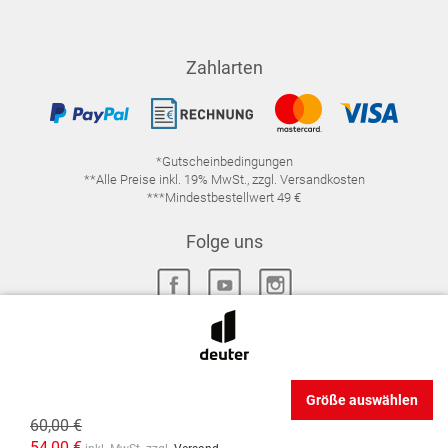
Zahlarten
*Gutscheinbedingungen
**Alle Preise inkl. 19% MwSt., zzgl. Versandkosten
***Mindestbestellwert 49 €
Folge uns
IMPRESSUM
FAQ
DATENSCHUTZ
Größe auswählen
DATENSCHUTZ-EINSTELLUNGEN
WIDERRUFSRECHT
60,00 €
VERTRAG WIDERRUFEN
AGB
54,00 €