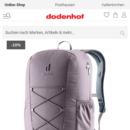
Online-Shop
Posthausen
Kaltenkirchen
Su
Zum
-10%
Ende
der
Bildergalerie
springen