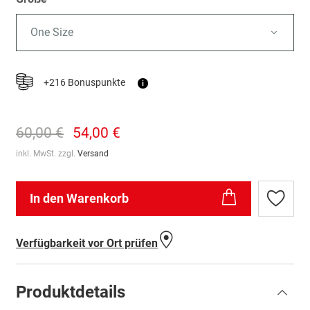
One Size
+216 Bonuspunkte
i
60,00 €
54,00 €
inkl. MwSt. zzgl.
Versand
In den Warenkorb
Zur
Wunschl
hinzufü
Verfügbarkeit vor Ort prüfen
Produktdetails