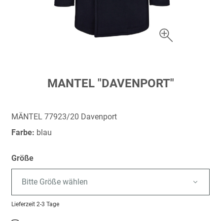
Zum
MANTEL "DAVENPORT"
Anfang
der
Bildergalerie
MÄNTEL 77923/20 Davenport
springen
Farbe:
blau
Größe
Bitte Größe wählen
Lieferzeit
2-3 Tage