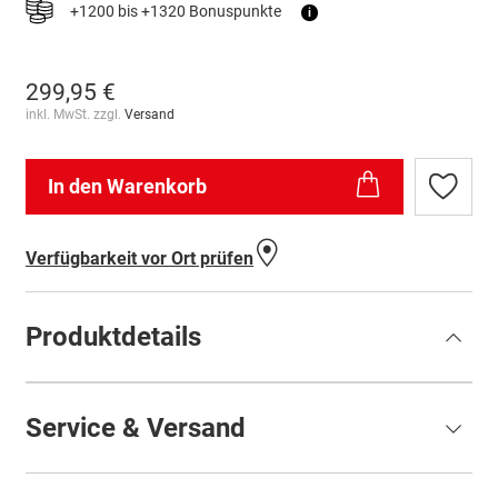
+1200 bis +1320 Bonuspunkte
i
299,95 €
inkl. MwSt. zzgl.
Versand
In den Warenkorb
Zur
Wunschl
hinzufü
Verfügbarkeit vor Ort prüfen
Produktdetails
Service & Versand