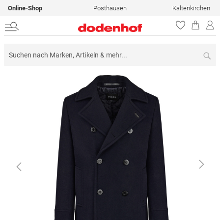
Online-Shop
Posthausen
Kaltenkirchen
Su
Zum
Ende
der
Bildergalerie
springen