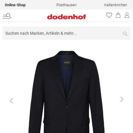
Online-Shop
Posthausen
Kaltenkirchen
Su
Zum
Ende
der
Bildergalerie
springen