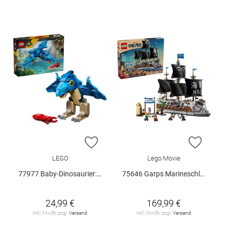
ZUR WUNSCHLISTE HINZUFÜGEN
ZUR W
LEGO
Lego Movie
77977 Baby-Dinosaurier: Pteranodon V29
75646 Garps Marineschlachtschiff V29
24,99 €
169,99 €
inkl. MwSt. zzgl.
Versand
inkl. MwSt. zzgl.
Versand