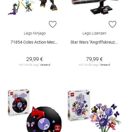
ZUR WUNSCHLISTE HINZUFÜGEN
ZUR W
Lego Ninjago
Lego Lizenzen
71854 Coles Action-Mech und Drache.. V29
Star Wars "Angriffskreuzer der Venator-Klasse", 75441
29,99 €
79,99 €
inkl. MwSt. zzgl.
Versand
inkl. MwSt. zzgl.
Versand