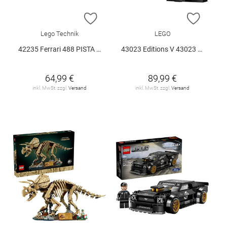
ZUR WUNSCHLISTE HINZUFÜGEN
ZUR W
Lego Technik
LEGO
42235 Ferrari 488 PISTA Auto V29
43023 Editions V 43023 V29
64,99 €
89,99 €
inkl. MwSt. zzgl.
Versand
inkl. MwSt. zzgl.
Versand