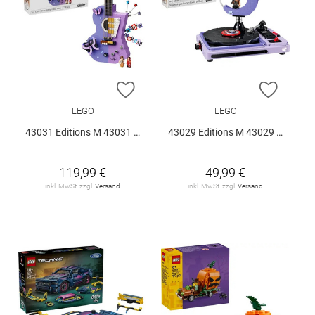
ZUR WUNSCHLISTE HINZUFÜGEN
ZUR W
LEGO
LEGO
43031 Editions M 43031 V29
43029 Editions M 43029 V29
119,99 €
49,99 €
inkl. MwSt. zzgl.
Versand
inkl. MwSt. zzgl.
Versand