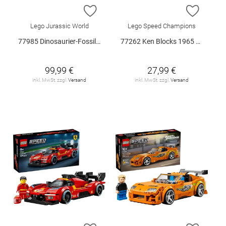
ZUR WUNSCHLISTE HINZUFÜGEN
ZUR W
Lego Jurassic World
Lego Speed Champions
77985 Dinosaurier-Fossilien: Trice.. V29
77262 Ken Blocks 1965 Ford Mustang.. V29
99,99 €
27,99 €
inkl. MwSt. zzgl.
Versand
inkl. MwSt. zzgl.
Versand