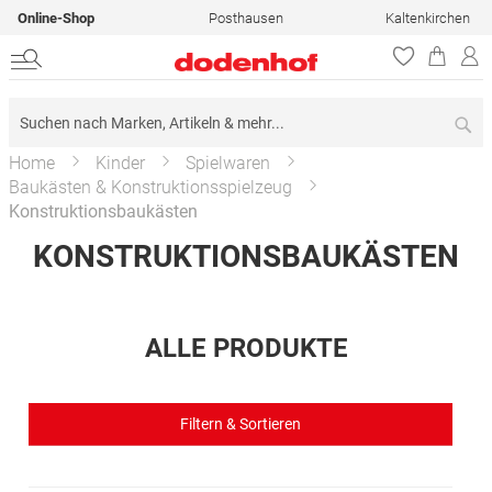
Online-Shop
Posthausen
Kaltenkirchen
Su
Home
Kinder
Spielwaren
Baukästen & Konstruktionsspielzeug
Konstruktionsbaukästen
KONSTRUKTIONSBAUKÄSTEN
ALLE PRODUKTE
Filtern & Sortieren