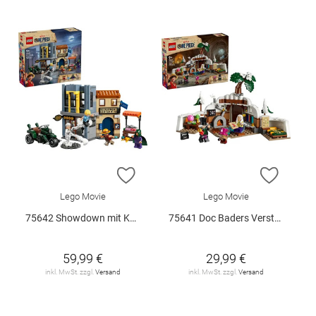
ZUR WUNSCHLISTE HINZUFÜGEN
ZUR W
Lego Movie
Lego Movie
75642 Showdown mit Kapitän Smoker V29
75641 Doc Baders Versteck V29
59,99 €
29,99 €
inkl. MwSt. zzgl.
Versand
inkl. MwSt. zzgl.
Versand