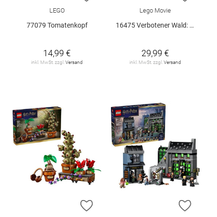
LEGO
Lego Movie
77079 Tomatenkopf
16475 Verbotener Wald: Expecto Patronum
14,99 €
29,99 €
inkl. MwSt. zzgl.
Versand
inkl. MwSt. zzgl.
Versand
ZUR WUNSCHLISTE HINZUFÜGEN
ZUR W