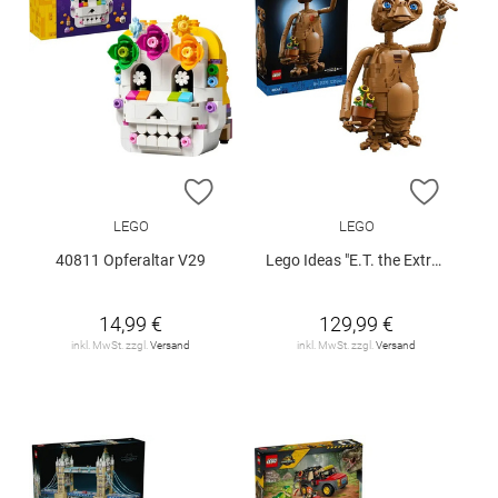
ZUR WUNSCHLISTE HINZUFÜGEN
ZUR W
LEGO
LEGO
40811 Opferaltar V29
Lego Ideas "E.T. the Extra-Terrestrial" (21370)
14,99 €
129,99 €
inkl. MwSt. zzgl.
Versand
inkl. MwSt. zzgl.
Versand