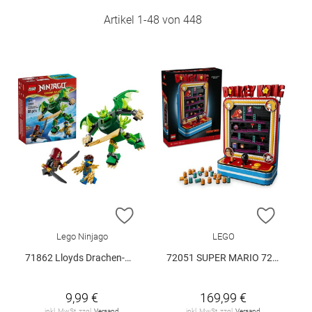
Artikel
1
-
48
von
448
ZUR WUNSCHLISTE HINZUFÜGEN
ZUR W
Lego Ninjago
LEGO
71862 Lloyds Drachen-Mech Battle Set V29
72051 SUPER MARIO 72051 V29
9,99 €
169,99 €
inkl. MwSt. zzgl.
Versand
inkl. MwSt. zzgl.
Versand