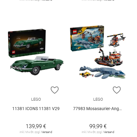
ZUR WUNSCHLISTE HINZUFÜGEN
ZUR W
LEGO
LEGO
11381 ICONS 11381 V29
77983 Mosasaurier-Angriff auf das.. V29
139,99 €
99,99 €
inkl. MwSt. zzgl.
Versand
inkl. MwSt. zzgl.
Versand