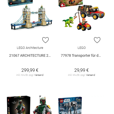
ZUR WUNSCHLISTE HINZUFÜGEN
ZUR W
LEGO Architecture
LEGO
21067 ARCHITECTURE 21067 V29
77978 Transporter für den Jungen T.. V29
299,99 €
29,99 €
inkl. MwSt. zzgl.
Versand
inkl. MwSt. zzgl.
Versand