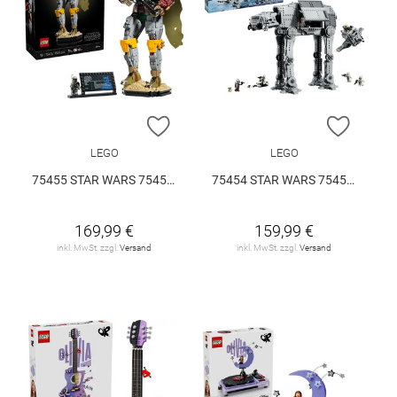
ZUR WUNSCHLISTE HINZUFÜGEN
ZUR W
LEGO
LEGO
75455 STAR WARS 75455 V29
75454 STAR WARS 75454 V29
169,99 €
159,99 €
inkl. MwSt. zzgl.
Versand
inkl. MwSt. zzgl.
Versand