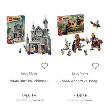
ZUR WUNSCHLISTE HINZUFÜGEN
ZUR W
Lego Movie
Lego Movie
75645 Duell im Schloss Drumm V29
75644 Woogey vs. Boogey Riesen a.. V29
99,99 €
79,99 €
inkl. MwSt. zzgl.
Versand
inkl. MwSt. zzgl.
Versand