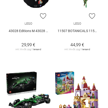
ZUR WUNSCHLISTE HINZUFÜGEN
ZUR W
LEGO
LEGO
43028 Editions M 43028 V29
11507 BOTANICALS 11507 V29
29,99 €
44,99 €
inkl. MwSt. zzgl.
Versand
inkl. MwSt. zzgl.
Versand