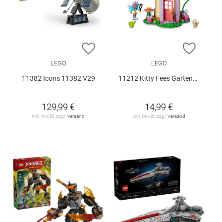
ZUR WUNSCHLISTE HINZUFÜGEN
ZUR W
LEGO
LEGO
11382 Icons 11382 V29
11212 Kitty Fees Gartenhaus V29
129,99 €
14,99 €
inkl. MwSt. zzgl.
Versand
inkl. MwSt. zzgl.
Versand