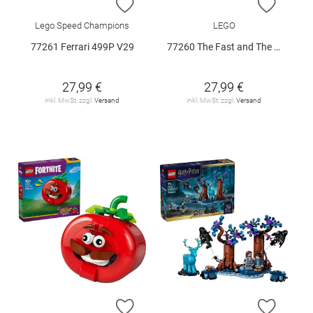
ZUR WUNSCHLISTE HINZUFÜGEN
ZUR W
Lego Speed Champions
LEGO
77261 Ferrari 499P V29
77260 The Fast and The Furious Toyota Su
27,99 €
27,99 €
inkl. MwSt. zzgl.
Versand
inkl. MwSt. zzgl.
Versand
ZUR WUNSCHLISTE HINZUFÜGEN
ZUR W