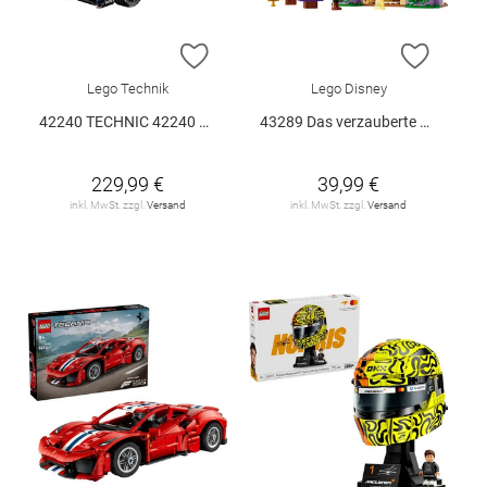
ZUR WUNSCHLISTE HINZUFÜGEN
ZUR W
Lego Technik
Lego Disney
42240 TECHNIC 42240 V29
43289 Das verzauberte Schloss von Belle
229,99 €
39,99 €
inkl. MwSt. zzgl.
Versand
inkl. MwSt. zzgl.
Versand