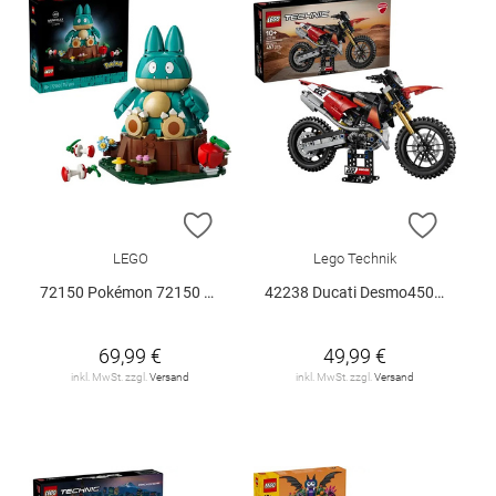
ZUR WUNSCHLISTE HINZUFÜGEN
ZUR W
LEGO
Lego Technik
72150 Pokémon 72150 V29
42238 Ducati Desmo450 MX Factory M.. V29
69,99 €
49,99 €
inkl. MwSt. zzgl.
Versand
inkl. MwSt. zzgl.
Versand