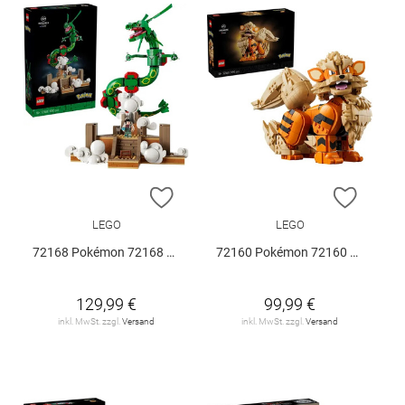
ZUR WUNSCHLISTE HINZUFÜGEN
ZUR W
LEGO
LEGO
72168 Pokémon 72168 V29
72160 Pokémon 72160 V29
129,99 €
99,99 €
inkl. MwSt. zzgl.
Versand
inkl. MwSt. zzgl.
Versand