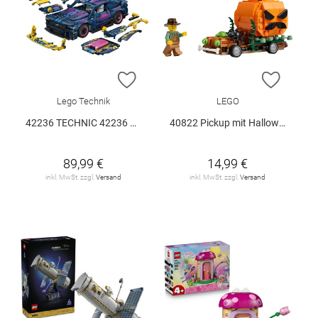
ZUR WUNSCHLISTE HINZUFÜGEN
ZUR W
Lego Technik
LEGO
42236 TECHNIC 42236 V29
40822 Pickup mit Halloweenkürbis V29
89,99 €
14,99 €
inkl. MwSt. zzgl.
Versand
inkl. MwSt. zzgl.
Versand