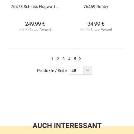
76473 Schloss Hogwarts: Ostflügel
76469 Dobby
249,99 €
34,99 €
inkl. MwSt. zzgl.
Versand
inkl. MwSt. zzgl.
Versand
Seite
Du
Seite
Seite
Seite
Seite
1
2
3
4
5
Seite
Weiter
liest
Produkte / Seite
gerade
Seite
AUCH INTERESSANT