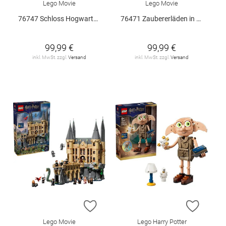
Lego Movie
Lego Movie
76747 Schloss Hogwarts: Kräuterkunde-Pf
76471 Zaubererläden in der Winkelgasse
99,99 €
99,99 €
inkl. MwSt. zzgl.
Versand
inkl. MwSt. zzgl.
Versand
ZUR WUNSCHLISTE HINZUFÜGEN
ZUR W
Lego Movie
Lego Harry Potter