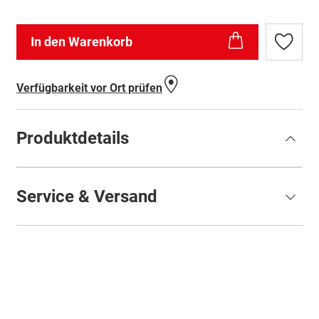
In den Warenkorb
Zur
Wunschl
hinzufü
Verfügbarkeit vor Ort prüfen
Produktdetails
Service & Versand