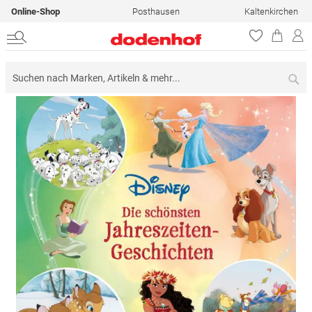
Online-Shop
Posthausen
Kaltenkirchen
Su
Zum
Ende
der
Bildergalerie
springen