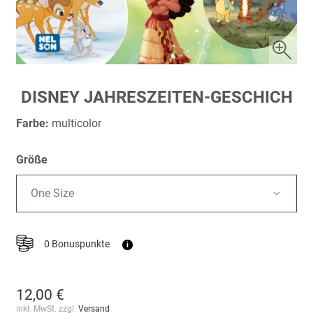
Zum
DISNEY JAHRESZEITEN-GESCHICH
Anfang
der
Farbe:
multicolor
Bildergalerie
springen
Größe
One Size
0 Bonuspunkte
i
12,00 €
inkl. MwSt. zzgl.
Versand