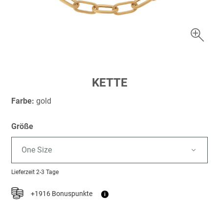
Zum
KETTE
Anfang
der
Farbe:
gold
Bildergalerie
springen
Größe
One Size
Lieferzeit
2-3 Tage
+1916 Bonuspunkte
i