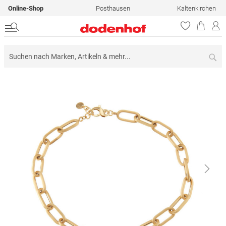
Online-Shop
Posthausen
Kaltenkirchen
Su
Zum
Ende
der
Bildergalerie
springen