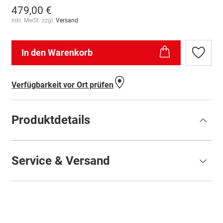
479,00 €
inkl. MwSt. zzgl.
Versand
In den Warenkorb
Zur
Wunschl
hinzufü
Verfügbarkeit vor Ort prüfen
Produktdetails
Service & Versand