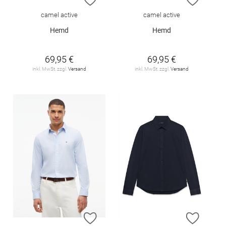
camel active
camel active
Hemd
Hemd
69,95 €
69,95 €
inkl. MwSt. zzgl.
Versand
inkl. MwSt. zzgl.
Versand
ZUR WUNSCHLISTE HINZUFÜGEN
ZUR W