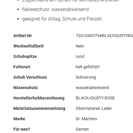
Nässeschutz: wasserabweisend
geeignet für Alltag, Schule und Freizeit
Mehr
Artikel-Nr
7201040579#BLACKDUSTYR
Informationen
Wechselfußbett
Nein
Schuhspitze
rund
Futterart
kalt gefüttert
Schuh Verschluss
Schnürung
Nässeschutz
wasserabweisend
Herstellerfarbbezeichnung
BLACK+DUSTY ROSE
Materialzusammensetzung
Obermaterial: Leder
Marke
Dr. Martens
Für wen?
Damen