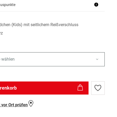
nuspunkte
i
ädchen (Kids) mit seitlichem Reißverschluss
rz
e wählen
arenkorb
Zur
Wunschlist
hinzufügen
 vor Ort prüfen