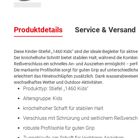
Zum
Anfang
Produktdetails
Service & Versand
der
Bildergalerie
springen
Diese Kinder-Stiefel „1460 Kids“ sind der ideale Begleiter für akti
Der knöchelhohe Schnitt bietet stabilen Halt, während die Kombi
Reißverschluss ein schnelles An- und Ausziehen ermöglicht – perfek
Die markante Profilsohle sorgt für guten Grip auf unterschiedlic
erleichtert das Hineinschlüpfen zusätzlich. Dank wasserabweisend
wechselhaftes Wetter und Outdoor-Aktivitäten.
Produkttyp: Stiefel „1460 Kids“
Altersgruppe: Kids
knöchelhoher Schaft für stabilen Halt
Verschluss mit Schnürung und seitlichem Reißversch
robuste Profilsohle für guten Grip
Zugschlaufe am Schaft für leichteres Anziehen