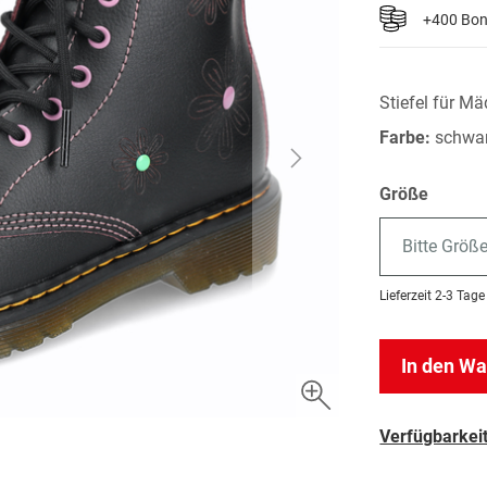
+400 Bo
Stiefel für M
Farbe:
schwa
Größe
Bitte Größ
Lieferzeit
2-3 Tage
In den W
Verfügbarkeit