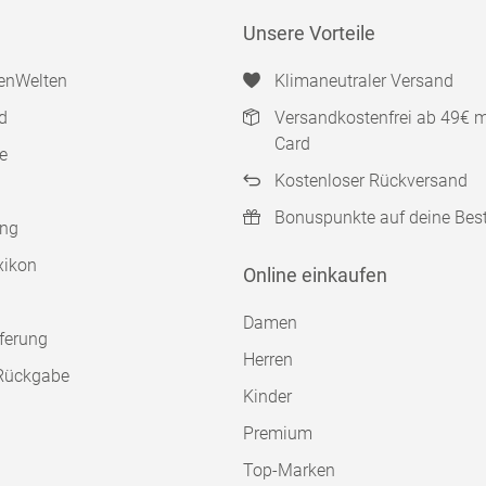
Unsere Vorteile
enWelten
Klimaneutraler Versand
d
Versandkostenfrei ab 49€ 
Card
e
Kostenloser Rückversand
Bonuspunkte auf deine Bes
ung
xikon
Online einkaufen
Damen
ferung
Herren
Rückgabe
Kinder
Premium
Top-Marken