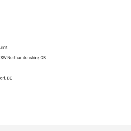
Limit
7SW Northamtonshire, GB
orf, DE