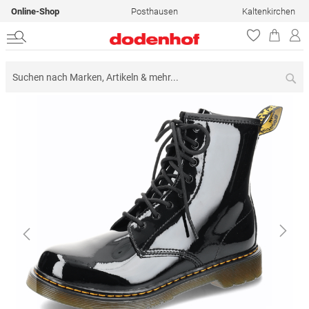
Online-Shop
Posthausen
Kaltenkirchen
Su
Zum
Ende
der
Bildergalerie
springen