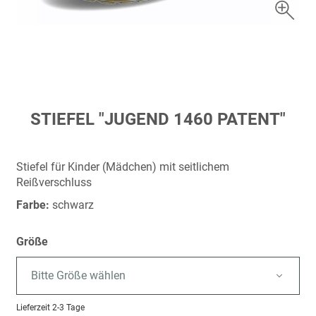
Zum
STIEFEL "JUGEND 1460 PATENT"
Anfang
der
Bildergalerie
Stiefel für Kinder (Mädchen) mit seitlichem
springen
Reißverschluss
Farbe:
schwarz
Größe
Bitte Größe wählen
Lieferzeit
2-3 Tage