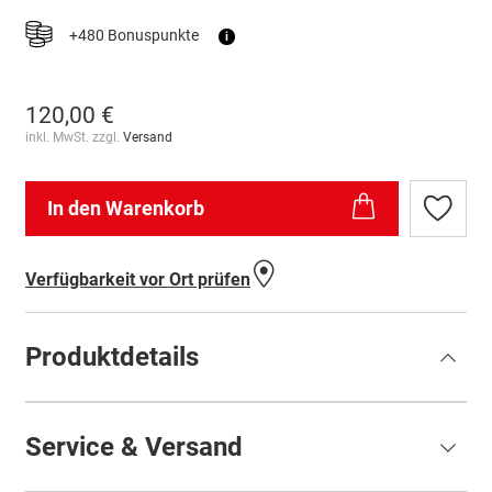
+480 Bonuspunkte
i
120,00 €
inkl. MwSt. zzgl.
Versand
In den Warenkorb
Zur
Wunschl
hinzufü
Verfügbarkeit vor Ort prüfen
Produktdetails
Service & Versand