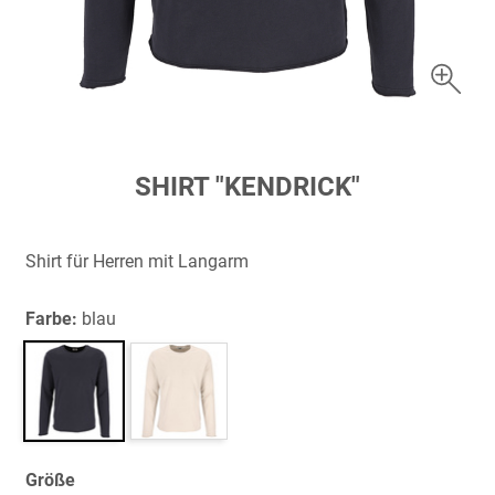
Zum
SHIRT "KENDRICK"
Anfang
der
Bildergalerie
Shirt für Herren mit Langarm
springen
Farbe:
blau
Größe