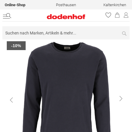
Online-Shop
Posthausen
Kaltenkirchen
Su
Zum
-10%
Ende
der
Bildergalerie
springen