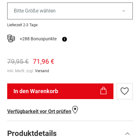
Bitte Größe wählen
Lieferzeit
2-3 Tage
+288 Bonuspunkte
i
79,95 €
71,96 €
inkl. MwSt. zzgl.
Versand
In den Warenkorb
Zur
Wunschl
hinzufü
Verfügbarkeit vor Ort prüfen
Produktdetails