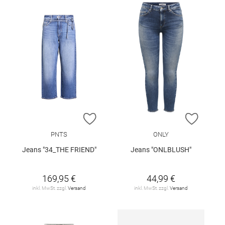
ZUR WUNSCHLISTE HINZUFÜGEN
ZUR W
PNTS
ONLY
Jeans "34_THE FRIEND"
Jeans "ONLBLUSH"
169,95 €
44,99 €
inkl. MwSt. zzgl.
Versand
inkl. MwSt. zzgl.
Versand