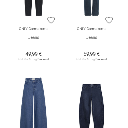
ZUR WUNSCHLISTE HINZUFÜGEN
ZUR W
ONLY Carmakoma
ONLY Carmakoma
Jeans
Jeans
49,99 €
59,99 €
inkl. MwSt. zzgl.
Versand
inkl. MwSt. zzgl.
Versand