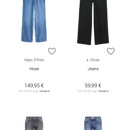
ZUR WUNSCHLISTE HINZUFÜGEN
ZUR W
Marc O'Polo
s. Oliver
Hose
Jeans
149,95 €
59,99 €
inkl. MwSt. zzgl.
Versand
inkl. MwSt. zzgl.
Versand