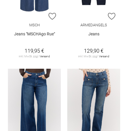
ZUR WUNSCHLISTE HINZUFÜGEN
ZUR W
MSCH
ARMEDANGELS
Jeans "MSCHAgo Rue"
Jeans
119,95 €
129,90 €
inkl. MwSt. zzgl.
Versand
inkl. MwSt. zzgl.
Versand