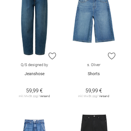
ZUR WUNSCHLISTE HINZUFÜGEN
ZUR W
Q/S designed by
s. Oliver
Jeanshose
Shorts
59,99 €
59,99 €
inkl. MwSt. zzgl.
Versand
inkl. MwSt. zzgl.
Versand