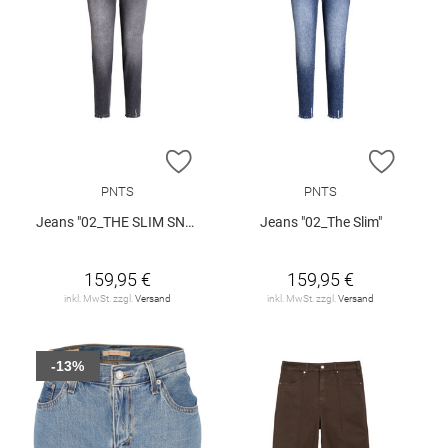
ZUR WUNSCHLISTE HINZUFÜGEN
ZUR W
PNTS
PNTS
Jeans "02_THE SLIM SNOS"
Jeans "02_The Slim"
159,95 €
159,95 €
inkl. MwSt. zzgl.
Versand
inkl. MwSt. zzgl.
Versand
-13%