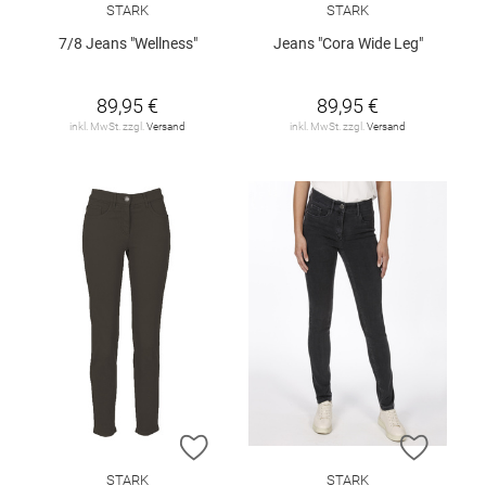
STARK
STARK
7/8 Jeans "Wellness"
Jeans "Cora Wide Leg"
89,95 €
89,95 €
inkl. MwSt. zzgl.
Versand
inkl. MwSt. zzgl.
Versand
ZUR WUNSCHLISTE HINZUFÜGEN
ZUR W
STARK
STARK