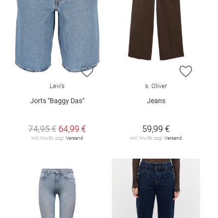
ZUR WUNSCHLISTE HINZUFÜGEN
ZUR W
Levi's
s. Oliver
Jorts "Baggy Das"
Jeans
74,95 €
64,99 €
59,99 €
inkl. MwSt. zzgl.
Versand
inkl. MwSt. zzgl.
Versand