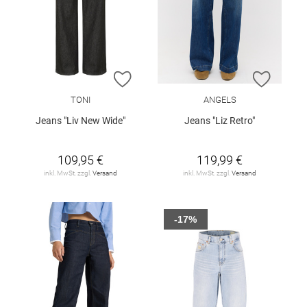
ZUR WUNSCHLISTE HINZUFÜGEN
ZUR W
TONI
ANGELS
Jeans "Liv New Wide"
Jeans "Liz Retro"
109,95 €
119,99 €
inkl. MwSt. zzgl.
Versand
inkl. MwSt. zzgl.
Versand
-17%