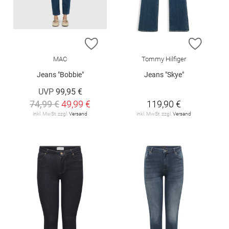
ZUR WUNSCHLISTE HINZUFÜGEN
ZUR W
MAC
Tommy Hilfiger
Jeans "Bobbie"
Jeans "Skye"
UVP
99,95 €
74,99 €
49,99 €
119,90 €
inkl. MwSt. zzgl.
Versand
inkl. MwSt. zzgl.
Versand