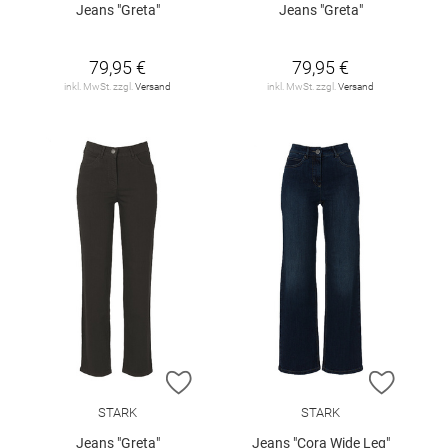
Jeans "Greta"
Jeans "Greta"
79,95 €
79,95 €
inkl. MwSt. zzgl.
Versand
inkl. MwSt. zzgl.
Versand
ZUR WUNSCHLISTE HINZUFÜGEN
ZUR W
STARK
STARK
Jeans "Greta"
Jeans "Cora Wide Leg"