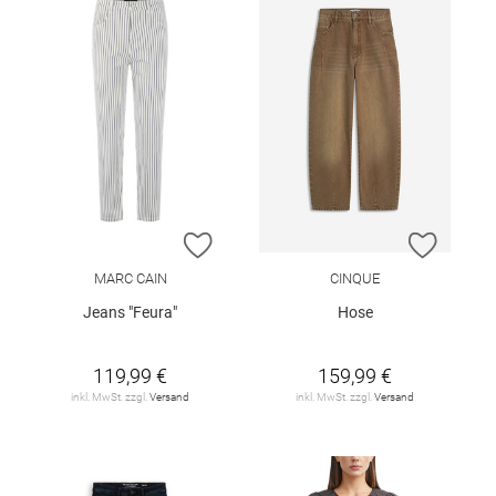
ZUR WUNSCHLISTE HINZUFÜGEN
ZUR W
MARC CAIN
CINQUE
Jeans "Feura"
Hose
119,99 €
159,99 €
inkl. MwSt. zzgl.
Versand
inkl. MwSt. zzgl.
Versand