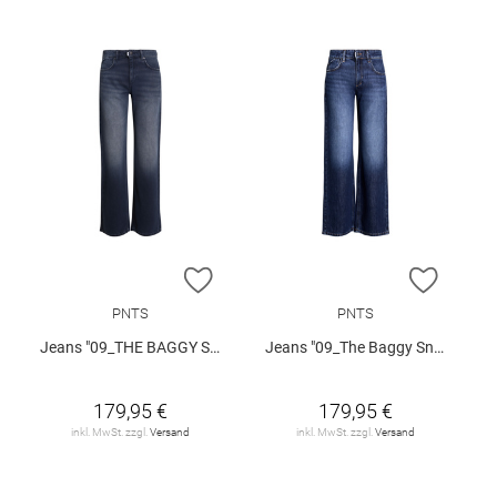
ZUR WUNSCHLISTE HINZUFÜGEN
ZUR W
PNTS
PNTS
Jeans "09_THE BAGGY SNOS"
Jeans "09_The Baggy Snos"
179,95 €
179,95 €
inkl. MwSt. zzgl.
Versand
inkl. MwSt. zzgl.
Versand