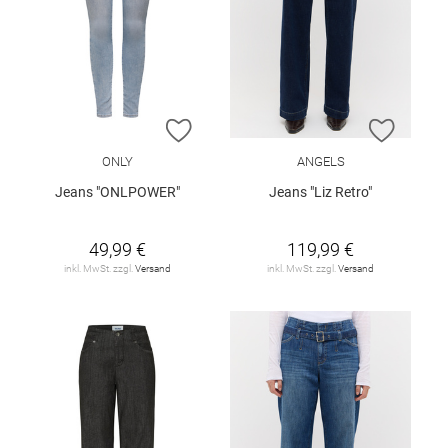
ZUR WUNSCHLISTE HINZUFÜGEN
ZUR W
ONLY
ANGELS
Jeans "ONLPOWER"
Jeans "Liz Retro"
49,99 €
119,99 €
inkl. MwSt. zzgl.
Versand
inkl. MwSt. zzgl.
Versand