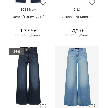
ZUR WUNSCHLISTE HINZUFÜGEN
ZUR W
BOSS black
ONLY
Jeans "Parkway-Str"
Jeans "ONLKansas"
179,95 €
39,99 €
inkl. MwSt. zzgl.
Versand
inkl. MwSt. zzgl.
Versand
-26%
ZUR WUNSCHLISTE HINZUFÜGEN
ZUR W