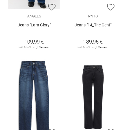
ZUR WUNSCHLISTE HINZUFÜGEN
ZUR W
ANGELS
PNTS
Jeans "Lara Glory"
Jeans "14_The Gent"
109,99 €
189,95 €
inkl. MwSt. zzgl.
Versand
inkl. MwSt. zzgl.
Versand