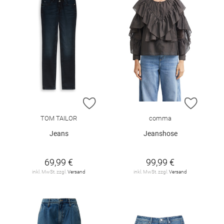
ZUR WUNSCHLISTE HINZUFÜGEN
ZUR W
TOM TAILOR
comma
Jeans
Jeanshose
69,99 €
99,99 €
inkl. MwSt. zzgl.
Versand
inkl. MwSt. zzgl.
Versand