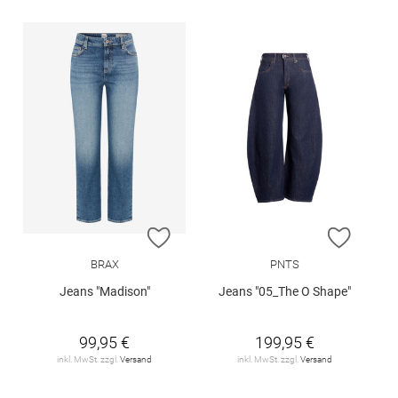
ZUR WUNSCHLISTE HINZUFÜGEN
ZUR W
BRAX
PNTS
Jeans "Madison"
Jeans "05_The O Shape"
99,95 €
199,95 €
inkl. MwSt. zzgl.
Versand
inkl. MwSt. zzgl.
Versand