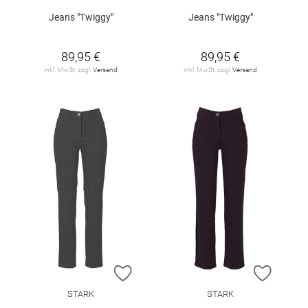
Jeans "Twiggy"
Jeans "Twiggy"
89,95 €
89,95 €
inkl. MwSt. zzgl.
Versand
inkl. MwSt. zzgl.
Versand
ZUR WUNSCHLISTE HINZUFÜGEN
ZUR W
STARK
STARK