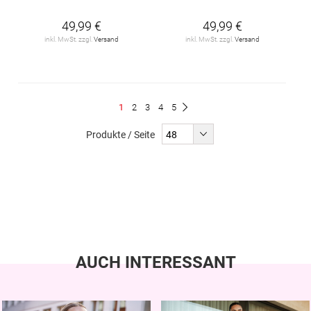
49,99 €
49,99 €
inkl. MwSt. zzgl.
Versand
inkl. MwSt. zzgl.
Versand
Seite
Du
Seite
Seite
Seite
Seite
1
2
3
4
5
Seite
Weiter
liest
Produkte / Seite
gerade
Seite
AUCH INTERESSANT