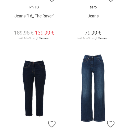
PNTS
zero
Jeans "16_ The Raver"
Jeans
189,95 €
139,99 €
79,99 €
inkl. MwSt. zzgl.
Versand
inkl. MwSt. zzgl.
Versand
ZUR WUNSCHLISTE HINZUFÜGEN
ZUR W