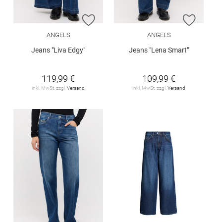
ZUR WUNSCHLISTE HINZUFÜGEN
ZUR W
ANGELS
ANGELS
Jeans "Liva Edgy"
Jeans "Lena Smart"
119,99 €
109,99 €
inkl. MwSt. zzgl.
Versand
inkl. MwSt. zzgl.
Versand