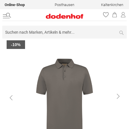
Online-Shop
Posthausen
Kaltenkirchen
Su
Zum
-10%
Ende
der
Bildergalerie
springen