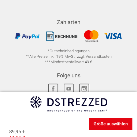
Zahlarten
*Gutscheinbedingungen
**Alle Preise inkl. 19% MwSt., zzgl. Versandkosten
***Mindestbestellwert 49 €
Folge uns
IMPRESSUM
FAQ
DATENSCHUTZ
Größe auswählen
DATENSCHUTZ-EINSTELLUNGEN
WIDERRUFSRECHT
89,95 €