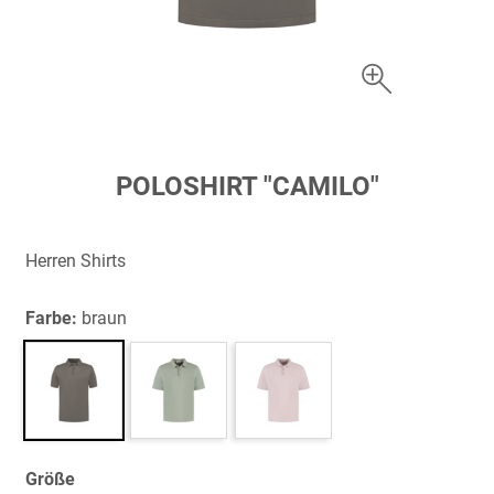
Zum
POLOSHIRT "CAMILO"
Anfang
der
Bildergalerie
Herren Shirts
springen
Farbe:
braun
Größe