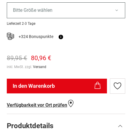
Bitte Größe wählen
Lieferzeit
2-3 Tage
+324 Bonuspunkte
i
89,95 €
80,96 €
inkl. MwSt. zzgl.
Versand
In den Warenkorb
Zur
Wunschl
hinzufü
Verfügbarkeit vor Ort prüfen
Produktdetails