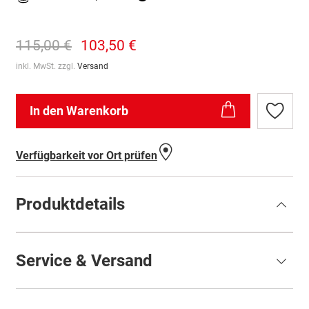
115,00 €
103,50 €
inkl. MwSt. zzgl.
Versand
In den Warenkorb
Zur
Wunschl
hinzufü
Verfügbarkeit vor Ort prüfen
Produktdetails
Service & Versand