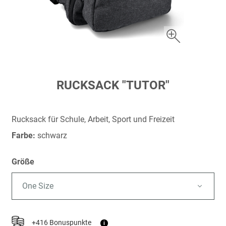
Zum
RUCKSACK "TUTOR"
Anfang
der
Bildergalerie
Rucksack für Schule, Arbeit, Sport und Freizeit
springen
Farbe:
schwarz
Größe
One Size
+416 Bonuspunkte
i