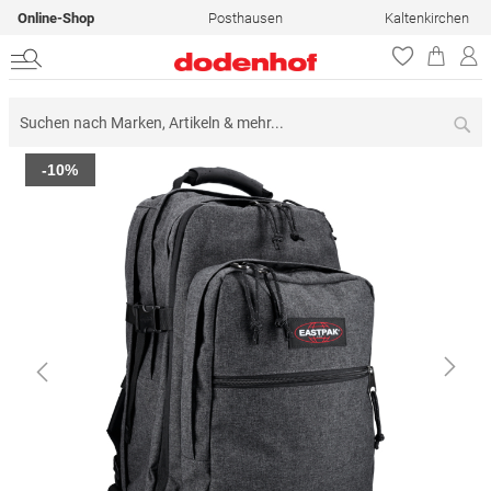
Online-Shop
Posthausen
Kaltenkirchen
Su
Zum
-10%
Ende
der
Bildergalerie
springen