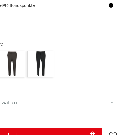
 +996 Bonuspunkte
i
rz
e wählen