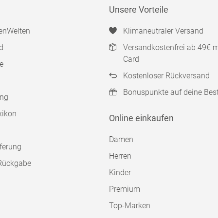
Unsere Vorteile
enWelten
Klimaneutraler Versand
d
Versandkostenfrei ab 49€ 
Card
e
Kostenloser Rückversand
Bonuspunkte auf deine Bes
ung
xikon
Online einkaufen
Damen
ferung
Herren
Rückgabe
Kinder
Premium
Top-Marken