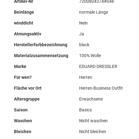
Artikel-Nr
7200804374#046
Informationen
Beinlänge
normale Länge
winddicht
Nein
Atmungsaktiv
Ja
Herstellerfarbbezeichnung
black
Materialzusammensetzung
100% Wolle
Marke
EDUARD DRESSLER
Für wen?
Herren
Fläche vor Ort
Herren-Business Outfit
Altersgruppe
Erwachsene
Saison
Basics
Waschen
Nicht waschen
Bleichen
Nicht bleichen