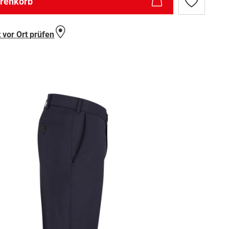
arenkorb
Zur
Wunschlist
hinzufügen
 vor Ort prüfen