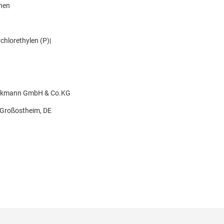
knen
hlorethylen (P)|
rinkmann GmbH & Co.KG
 Großostheim, DE