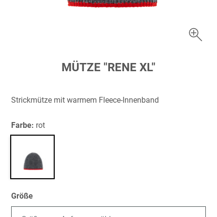
Zum
MÜTZE "RENE XL"
Anfang
der
Bildergalerie
Strickmütze mit warmem Fleece-Innenband
springen
Farbe:
rot
Größe