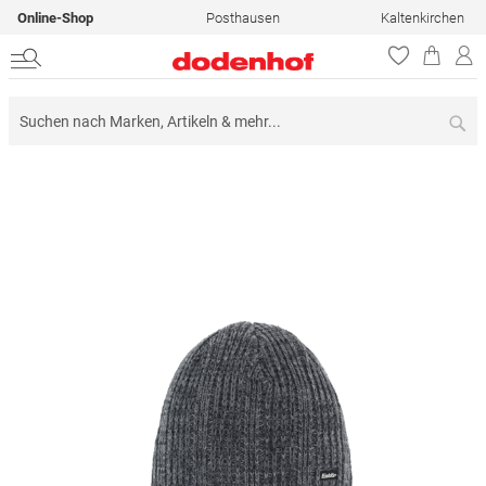
Online-Shop
Posthausen
Kaltenkirchen
Su
Zum
Ende
der
Bildergalerie
springen