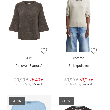
ZUR WUNSCHLISTE HINZUFÜGEN
ZUR W
JDY
comma
Pullover "Elanora"
Strickpullover
29,99 €
25,49 €
59,99 €
53,99 €
inkl. MwSt. zzgl.
Versand
inkl. MwSt. zzgl.
Versand
-10%
-10%