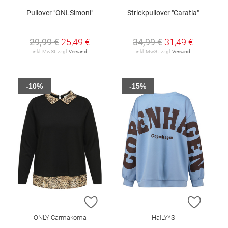
Pullover "ONLSimoni"
Strickpullover "Caratia"
29,99 €
25,49 €
34,99 €
31,49 €
inkl. MwSt. zzgl.
Versand
inkl. MwSt. zzgl.
Versand
-10%
-15%
ZUR WUNSCHLISTE HINZUFÜGEN
ZUR W
ONLY Carmakoma
HaILY*S