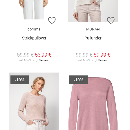
ZUR WUNSCHLISTE HINZUFÜGEN
ZUR W
comma
MONARI
Strickpullover
Pullunder
59,99 €
53,99 €
99,99 €
89,99 €
inkl. MwSt. zzgl.
Versand
inkl. MwSt. zzgl.
Versand
-10%
-10%