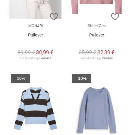
ZUR WUNSCHLISTE HINZUFÜGEN
ZUR W
MONARI
Street One
Pullover
Pullover
89,99 €
80,99 €
35,99 €
32,39 €
inkl. MwSt. zzgl.
Versand
inkl. MwSt. zzgl.
Versand
-10%
-10%