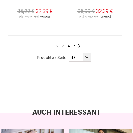
35,99 €
32,39 €
35,99 €
32,39 €
inkl. MwSt. zzgl.
Versand
inkl. MwSt. zzgl.
Versand
Seite
Du
Seite
Seite
Seite
Seite
1
2
3
4
5
Seite
Weiter
liest
Produkte / Seite
gerade
Seite
AUCH INTERESSANT