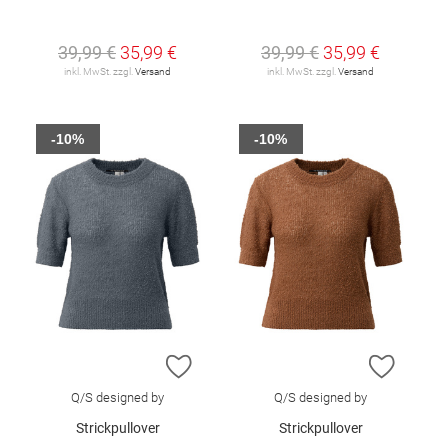
39,99 €
35,99 €
39,99 €
35,99 €
inkl. MwSt. zzgl.
Versand
inkl. MwSt. zzgl.
Versand
-10%
-10%
ZUR WUNSCHLISTE HINZUFÜGEN
ZUR W
Q/S designed by
Q/S designed by
Strickpullover
Strickpullover