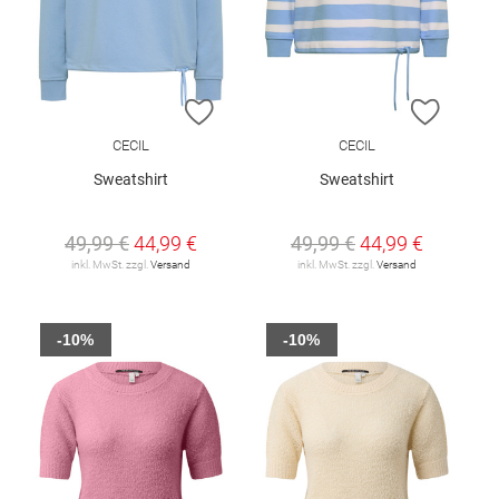
ZUR WUNSCHLISTE HINZUFÜGEN
ZUR W
CECIL
CECIL
Sweatshirt
Sweatshirt
49,99 €
44,99 €
49,99 €
44,99 €
inkl. MwSt. zzgl.
Versand
inkl. MwSt. zzgl.
Versand
-10%
-10%