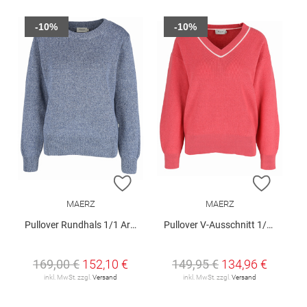
-10%
-10%
ZUR WUNSCHLISTE HINZUFÜGEN
ZUR W
MAERZ
MAERZ
Pullover Rundhals 1/1 Arm
Pullover V-Ausschnitt 1/1 Arm
169,00 €
152,10 €
149,95 €
134,96 €
inkl. MwSt. zzgl.
Versand
inkl. MwSt. zzgl.
Versand