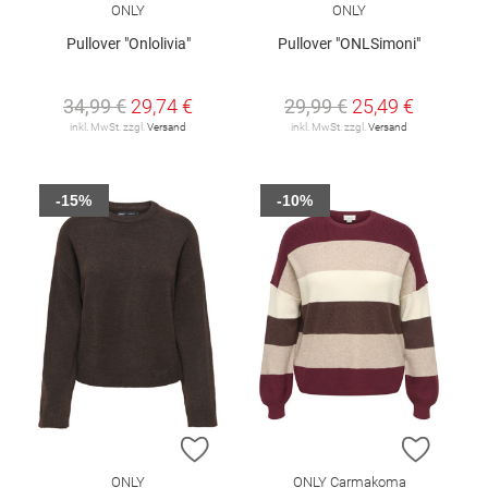
ONLY
ONLY
Pullover "Onlolivia"
Pullover "ONLSimoni"
34,99 €
29,74 €
29,99 €
25,49 €
inkl. MwSt. zzgl.
Versand
inkl. MwSt. zzgl.
Versand
-15%
-10%
ZUR WUNSCHLISTE HINZUFÜGEN
ZUR W
ONLY
ONLY Carmakoma