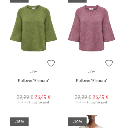
ZUR WUNSCHLISTE HINZUFÜGEN
ZUR W
JDY
JDY
Pullover "Elanora"
Pullover "Elanora"
29,99 €
25,49 €
29,99 €
25,49 €
inkl. MwSt. zzgl.
Versand
inkl. MwSt. zzgl.
Versand
-15%
-10%