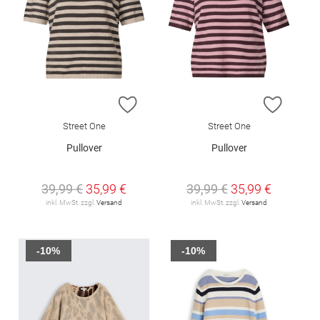
ZUR WUNSCHLISTE HINZUFÜGEN
ZUR W
Street One
Street One
Pullover
Pullover
39,99 €
35,99 €
39,99 €
35,99 €
inkl. MwSt. zzgl.
Versand
inkl. MwSt. zzgl.
Versand
-10%
-10%