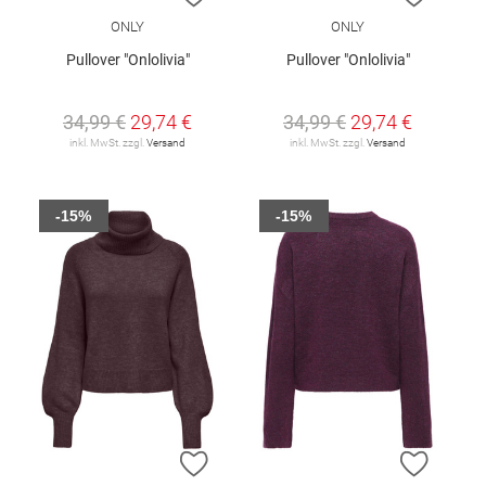
ONLY
ONLY
Pullover "Onlolivia"
Pullover "Onlolivia"
34,99 €
29,74 €
34,99 €
29,74 €
inkl. MwSt. zzgl.
Versand
inkl. MwSt. zzgl.
Versand
-15%
-15%
ZUR WUNSCHLISTE HINZUFÜGEN
ZUR W