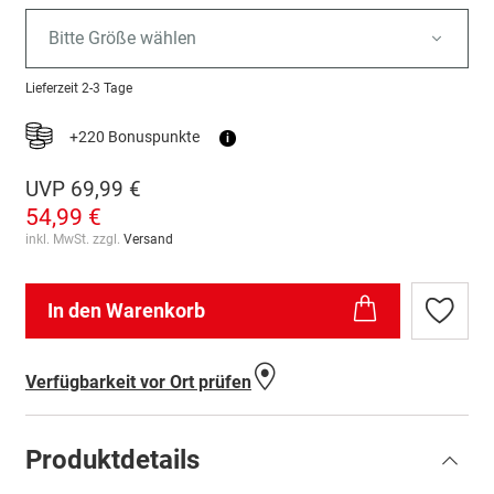
Bitte Größe wählen
Lieferzeit
2-3 Tage
+220 Bonuspunkte
i
UVP
69,99 €
54,99 €
inkl. MwSt. zzgl.
Versand
In den Warenkorb
Zur
Wunschl
hinzufü
Verfügbarkeit vor Ort prüfen
Produktdetails