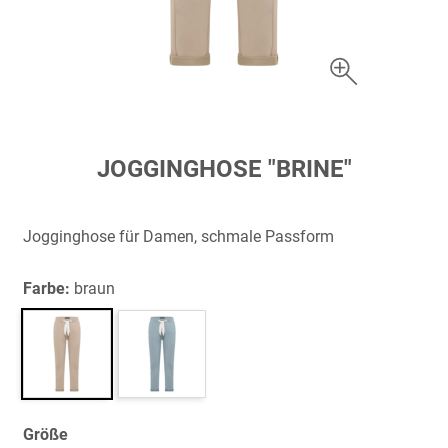
Zum
JOGGINGHOSE "BRINE"
Anfang
der
Bildergalerie
Jogginghose für Damen, schmale Passform
springen
Farbe:
braun
Größe