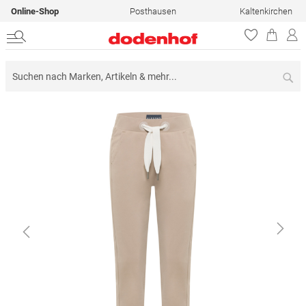
Online-Shop
Posthausen
Kaltenkirchen
Su
Zum
Ende
der
Bildergalerie
springen