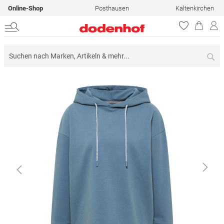
Online-Shop
Posthausen
Kaltenkirchen
Su
Zum
Ende
der
Bildergalerie
springen