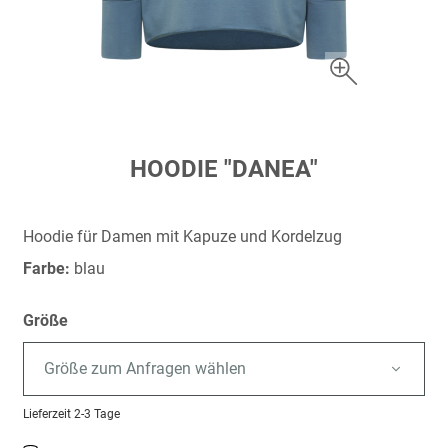
Zum
HOODIE "DANEA"
Anfang
der
Bildergalerie
Hoodie für Damen mit Kapuze und Kordelzug
springen
Farbe:
blau
Größe
Größe zum Anfragen wählen
Lieferzeit
2-3 Tage