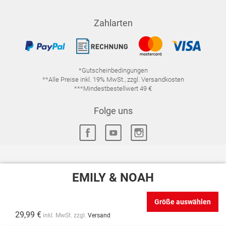
Zahlarten
*Gutscheinbedingungen
**Alle Preise inkl. 19% MwSt., zzgl. Versandkosten
***Mindestbestellwert 49 €
Folge uns
EMILY & NOAH
IMPRESSUM
FAQ
DATENSCHUTZ
DATENSCHUTZ-EINSTELLUNGEN
WIDERRUFSRECHT
Größe auswählen
VERTRAG WIDERRUFEN
AGB
29,99 €
inkl. MwSt. zzgl.
Versand