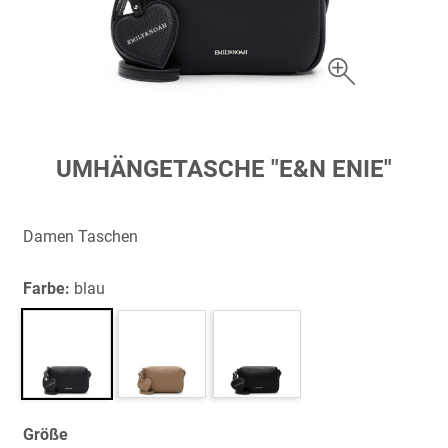
Zum
UMHÄNGETASCHE "E&N ENIE"
Anfang
der
Bildergalerie
Damen Taschen
springen
Farbe:
blau
Größe