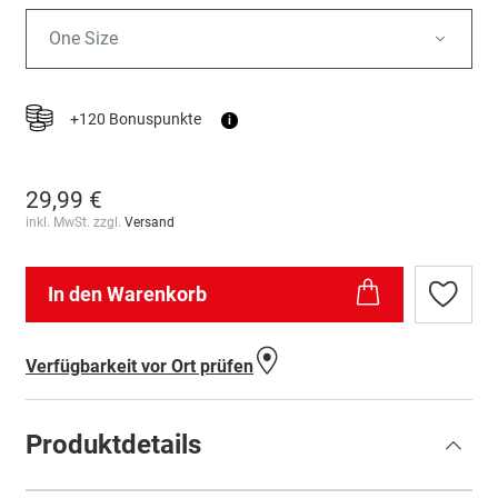
One Size
+120 Bonuspunkte
i
29,99 €
inkl. MwSt. zzgl.
Versand
In den Warenkorb
Zur
Wunschl
hinzufü
Verfügbarkeit vor Ort prüfen
Produktdetails