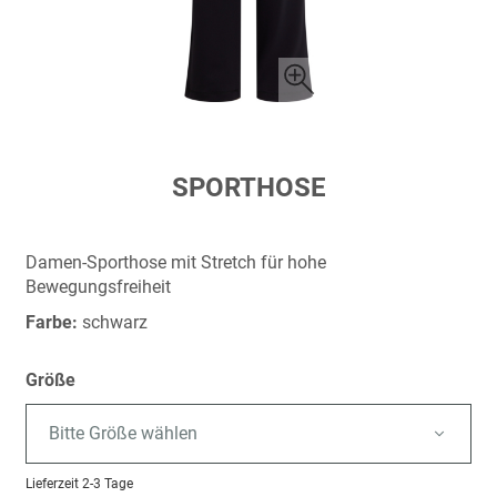
Zum
SPORTHOSE
Anfang
der
Bildergalerie
Damen-Sporthose mit Stretch für hohe
springen
Bewegungsfreiheit
Farbe:
schwarz
Größe
Bitte Größe wählen
Lieferzeit
2-3 Tage