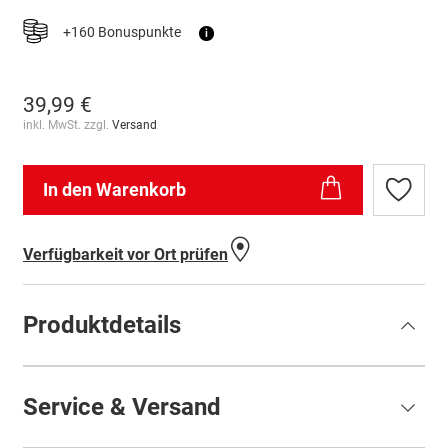
+160 Bonuspunkte
i
39,99 €
inkl. MwSt. zzgl.
Versand
In den Warenkorb
Zur
Wunschl
hinzufü
Verfügbarkeit vor Ort prüfen
Produktdetails
Service & Versand