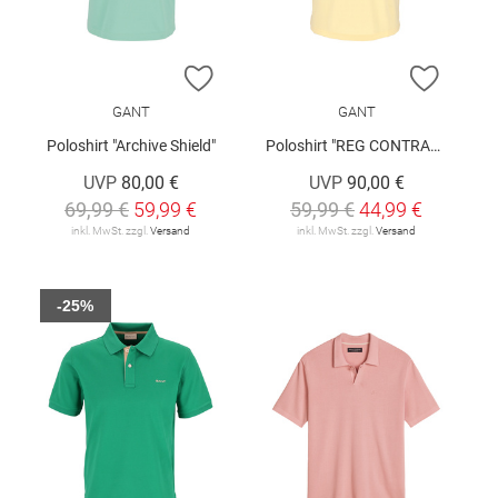
ZUR WUNSCHLISTE HINZUFÜGEN
ZUR W
GANT
GANT
Poloshirt "Archive Shield"
Poloshirt "REG CONTRAST"
UVP
80,00 €
UVP
90,00 €
69,99 €
59,99 €
59,99 €
44,99 €
inkl. MwSt. zzgl.
Versand
inkl. MwSt. zzgl.
Versand
-25%