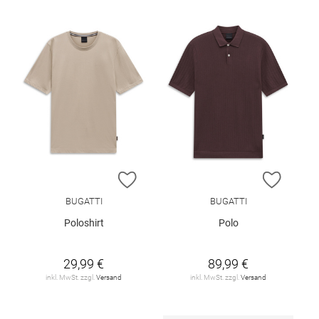
ZUR WUNSCHLISTE HINZUFÜGEN
ZUR W
BUGATTI
BUGATTI
Poloshirt
Polo
29,99 €
89,99 €
inkl. MwSt. zzgl.
Versand
inkl. MwSt. zzgl.
Versand