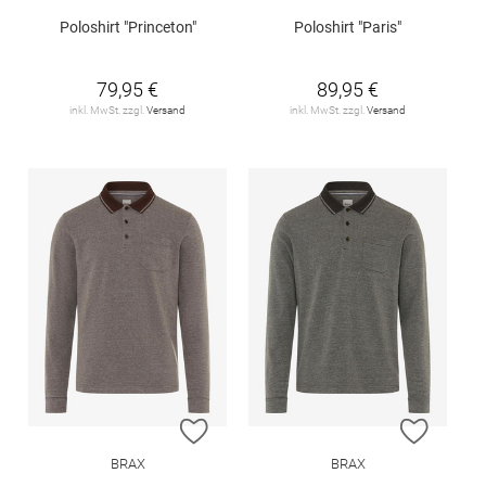
Poloshirt "Princeton"
Poloshirt "Paris"
79,95 €
89,95 €
inkl. MwSt. zzgl.
Versand
inkl. MwSt. zzgl.
Versand
ZUR WUNSCHLISTE HINZUFÜGEN
ZUR W
BRAX
BRAX