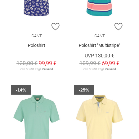
ZUR WUNSCHLISTE HINZUFÜGEN
ZUR W
GANT
GANT
Poloshirt
Poloshirt "Multistripe"
UVP
130,00 €
120,00 €
99,99 €
109,99 €
69,99 €
inkl. MwSt. zzgl.
Versand
inkl. MwSt. zzgl.
Versand
-14%
-25%