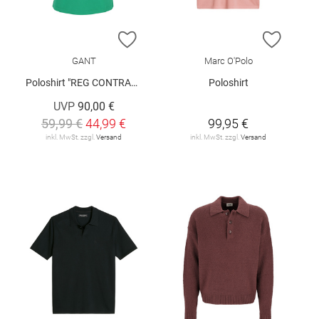
ZUR WUNSCHLISTE HINZUFÜGEN
ZUR W
GANT
Marc O'Polo
Poloshirt "REG CONTRAST"
Poloshirt
UVP
90,00 €
59,99 €
44,99 €
99,95 €
inkl. MwSt. zzgl.
Versand
inkl. MwSt. zzgl.
Versand