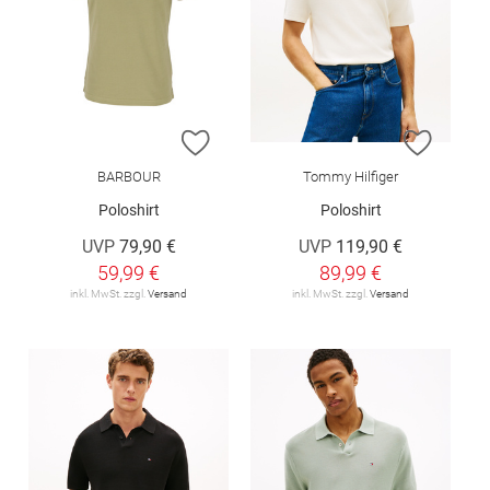
ZUR WUNSCHLISTE HINZUFÜGEN
ZUR W
BARBOUR
Tommy Hilfiger
Poloshirt
Poloshirt
UVP
79,90 €
UVP
119,90 €
59,99 €
89,99 €
inkl. MwSt. zzgl.
Versand
inkl. MwSt. zzgl.
Versand