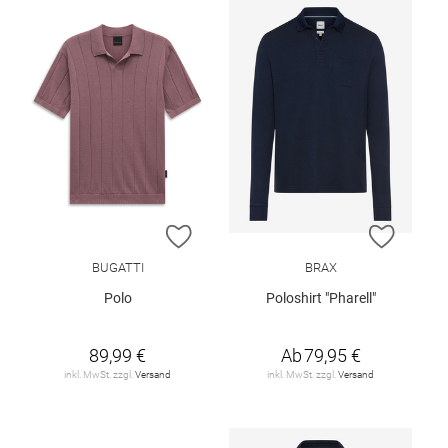
ZUR WUNSCHLISTE HINZUFÜGEN
ZUR W
BUGATTI
BRAX
Polo
Poloshirt "Pharell"
89,99 €
Ab
79,95 €
inkl. MwSt. zzgl.
Versand
inkl. MwSt. zzgl.
Versand