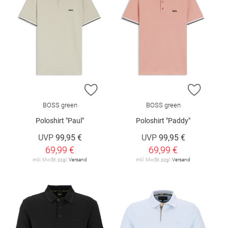
ZUR WUNSCHLISTE HINZUFÜGEN
ZUR W
BOSS green
BOSS green
Poloshirt "Paul"
Poloshirt "Paddy"
UVP
99,95 €
UVP
99,95 €
69,99 €
69,99 €
inkl. MwSt. zzgl.
Versand
inkl. MwSt. zzgl.
Versand