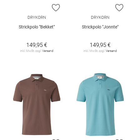
ZUR WUNSCHLISTE HINZUFÜGEN
ZUR W
DRYKORN
DRYKORN
Strickpolo "Bekket"
Strickpolo "Jonnte"
149,95 €
149,95 €
inkl. MwSt. zzgl.
Versand
inkl. MwSt. zzgl.
Versand