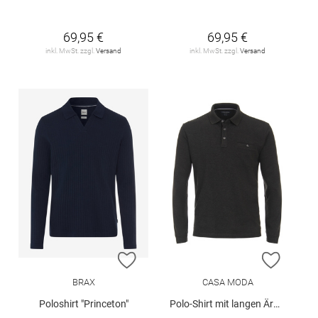
69,95 €
69,95 €
inkl. MwSt. zzgl.
Versand
inkl. MwSt. zzgl.
Versand
ZUR WUNSCHLISTE HINZUFÜGEN
ZUR W
BRAX
CASA MODA
Poloshirt "Princeton"
Polo-Shirt mit langen Ärmeln