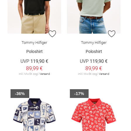
ZUR WUNSCHLISTE HINZUFÜGEN
ZUR W
Tommy Hilfiger
Tommy Hilfiger
Poloshirt
Poloshirt
UVP
119,90 €
UVP
119,90 €
89,99 €
89,99 €
inkl. MwSt. zzgl.
Versand
inkl. MwSt. zzgl.
Versand
-36%
-17%