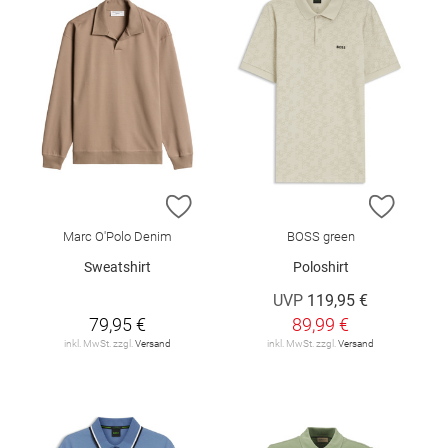
ZUR WUNSCHLISTE HINZUFÜGEN
ZUR W
Marc O'Polo Denim
BOSS green
Sweatshirt
Poloshirt
UVP
119,95 €
79,95 €
89,99 €
inkl. MwSt. zzgl.
Versand
inkl. MwSt. zzgl.
Versand