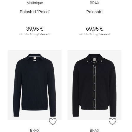
Matinique
BRAX
Poloshirt "Poleo"
Poloshirt
39,95 €
69,95 €
inkl. MwSt. zzgl.
Versand
inkl. MwSt. zzgl.
Versand
ZUR WUNSCHLISTE HINZUFÜGEN
ZUR W
BRAX
BRAX