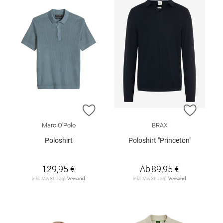
ZUR WUNSCHLISTE HINZUFÜGEN
ZUR W
Marc O'Polo
BRAX
Poloshirt
Poloshirt "Princeton"
129,95 €
Ab
89,95 €
inkl. MwSt. zzgl.
Versand
inkl. MwSt. zzgl.
Versand