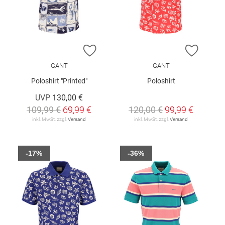
ZUR WUNSCHLISTE HINZUFÜGEN
ZUR W
GANT
GANT
Poloshirt "Printed"
Poloshirt
UVP
130,00 €
109,99 €
69,99 €
120,00 €
99,99 €
inkl. MwSt. zzgl.
Versand
inkl. MwSt. zzgl.
Versand
-17%
-36%