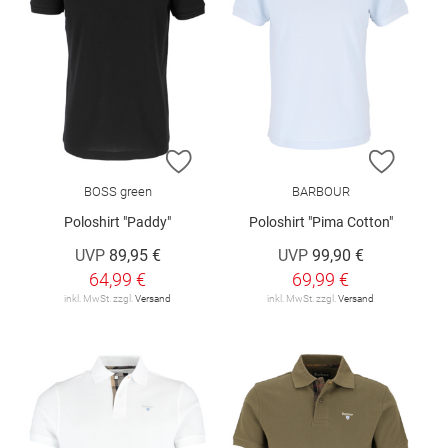
ZUR WUNSCHLISTE HINZUFÜGEN
ZUR W
BOSS green
BARBOUR
Poloshirt "Paddy"
Poloshirt "Pima Cotton"
UVP
89,95 €
UVP
99,90 €
64,99 €
69,99 €
inkl. MwSt. zzgl.
Versand
inkl. MwSt. zzgl.
Versand