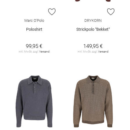
ZUR WUNSCHLISTE HINZUFÜGEN
ZUR W
Marc O'Polo
DRYKORN
Poloshirt
Strickpolo "Bekket"
99,95 €
149,95 €
inkl. MwSt. zzgl.
Versand
inkl. MwSt. zzgl.
Versand