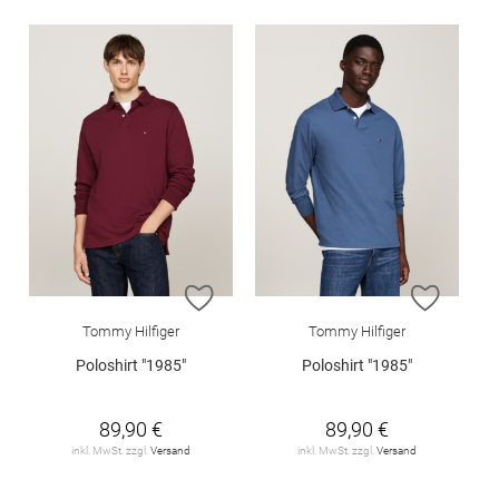
ZUR WUNSCHLISTE HINZUFÜGEN
ZUR W
Tommy Hilfiger
Tommy Hilfiger
Poloshirt "1985"
Poloshirt "1985"
89,90 €
89,90 €
inkl. MwSt. zzgl.
Versand
inkl. MwSt. zzgl.
Versand