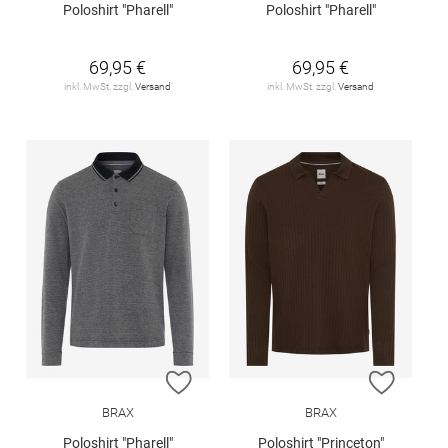
Poloshirt "Pharell"
Poloshirt "Pharell"
69,95 €
69,95 €
inkl. MwSt. zzgl.
Versand
inkl. MwSt. zzgl.
Versand
ZUR WUNSCHLISTE HINZUFÜGEN
ZUR W
BRAX
BRAX
Poloshirt "Pharell"
Poloshirt "Princeton"