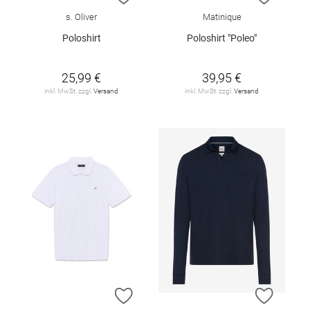
s. Oliver
Matinique
Poloshirt
Poloshirt "Poleo"
25,99 €
39,95 €
inkl. MwSt. zzgl.
Versand
inkl. MwSt. zzgl.
Versand
ZUR WUNSCHLISTE HINZUFÜGEN
ZUR W