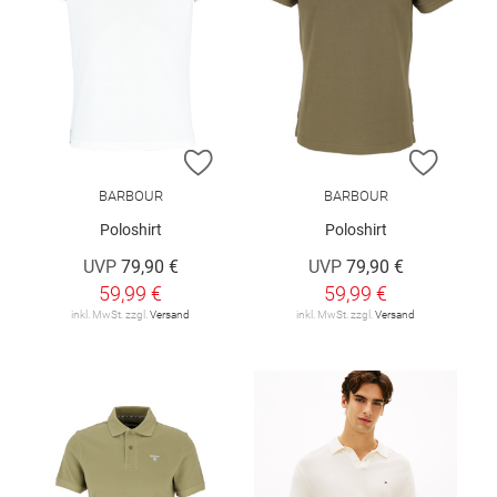
ZUR WUNSCHLISTE HINZUFÜGEN
ZUR W
BARBOUR
BARBOUR
Poloshirt
Poloshirt
UVP
79,90 €
UVP
79,90 €
59,99 €
59,99 €
inkl. MwSt. zzgl.
Versand
inkl. MwSt. zzgl.
Versand