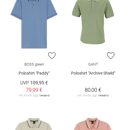
ZUR WUNSCHLISTE HINZUFÜGEN
ZUR W
BOSS green
GANT
Poloshirt "Paddy"
Poloshirt "Archive Shield"
UVP
109,95 €
79,99 €
80,00 €
inkl. MwSt. zzgl.
Versand
inkl. MwSt. zzgl.
Versand