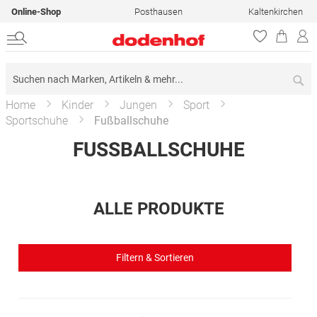
Online-Shop
Posthausen
Kaltenkirchen
Su
Home
Kinder
Jungen
Sport
Sportschuhe
Fußballschuhe
FUSSBALLSCHUHE
ALLE PRODUKTE
Filtern & Sortieren