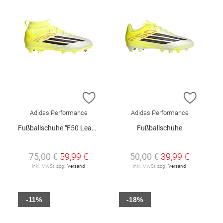
ZUR WUNSCHLISTE HINZUFÜGEN
ZUR W
Adidas Performance
Adidas Performance
Fußballschuhe "F50 League Mid FG/MG"
Fußballschuhe
75,00 €
59,99 €
50,00 €
39,99 €
inkl. MwSt. zzgl.
Versand
inkl. MwSt. zzgl.
Versand
-11%
-18%