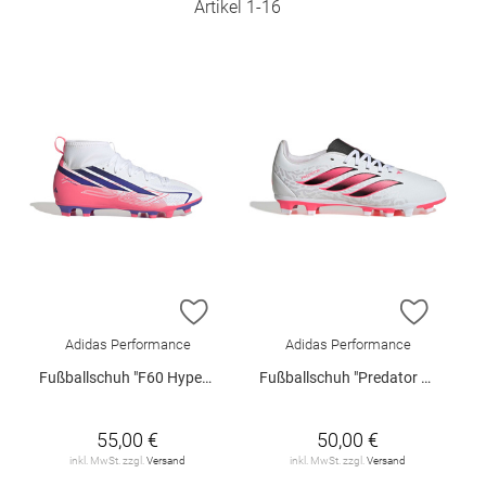
Artikel
1
-
16
ZUR WUNSCHLISTE HINZUFÜGEN
ZUR W
Adidas Performance
Adidas Performance
Fußballschuh "F60 Hyperfast Club Mid FG/MG Junior"
Fußballschuh "Predator Club FG/MG Junior"
55,00 €
50,00 €
inkl. MwSt. zzgl.
Versand
inkl. MwSt. zzgl.
Versand