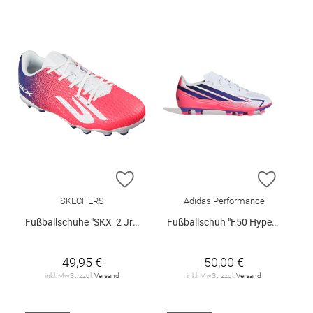
ZUR WUNSCHLISTE HINZUFÜGEN
ZUR W
SKECHERS
Adidas Performance
Fußballschuhe "SKX_2 Jr Youth MG"
Fußballschuh "F50 Hyperfast Club FG/MG J"
49,95 €
50,00 €
inkl. MwSt. zzgl.
Versand
inkl. MwSt. zzgl.
Versand