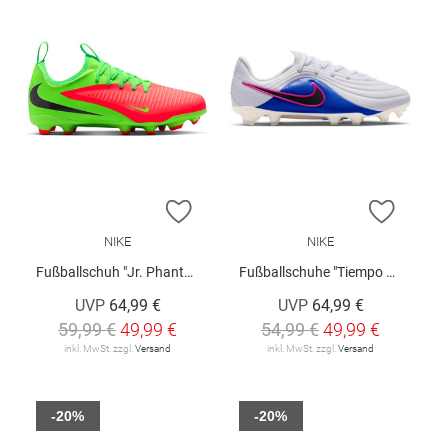
ZUR WUNSCHLISTE HINZUFÜGEN
ZUR W
NIKE
NIKE
Fußballschuh "Jr. Phantom 6 Low Academy "Erling Haaland""
Fußballschuhe "Tiempo Maestro"
UVP
64,99 €
UVP
64,99 €
59,99 €
49,99 €
54,99 €
49,99 €
inkl. MwSt. zzgl.
Versand
inkl. MwSt. zzgl.
Versand
-20%
-20%