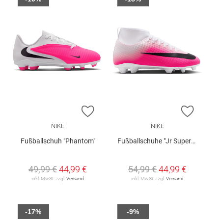
ZUR WUNSCHLISTE HINZUFÜGEN
ZUR W
NIKE
NIKE
Fußballschuh "Phantom"
Fußballschuhe "Jr Superfly 11 Club"
49,99 €
44,99 €
54,99 €
44,99 €
inkl. MwSt. zzgl.
Versand
inkl. MwSt. zzgl.
Versand
-17%
-9%