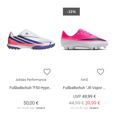
-11%
ZUR WUNSCHLISTE HINZUFÜGEN
ZUR W
Adidas Performance
NIKE
Fußballschuh "F50 Hyperfast Club"
Fußballschuh "JR Vapor 17 Club FG/MG"
UVP
49,99 €
50,00 €
44,99 €
39,99 €
inkl. MwSt. zzgl.
Versand
inkl. MwSt. zzgl.
Versand