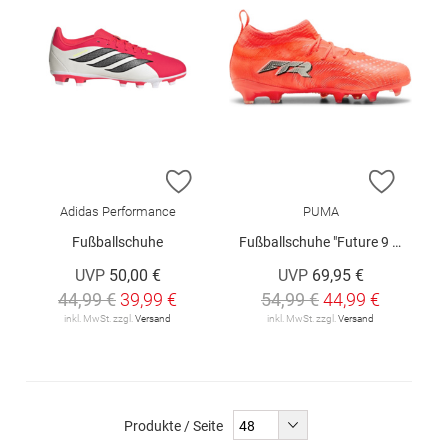
ZUR WUNSCHLISTE HINZUFÜGEN
ZUR W
Adidas Performance
PUMA
Fußballschuhe
Fußballschuhe "Future 9 Match"
UVP
50,00 €
UVP
69,95 €
44,99 €
39,99 €
54,99 €
44,99 €
inkl. MwSt. zzgl.
Versand
inkl. MwSt. zzgl.
Versand
Produkte / Seite