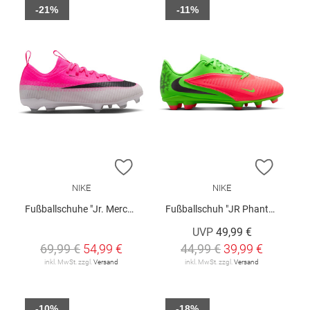
-21%
-11%
ZUR WUNSCHLISTE HINZUFÜGEN
ZUR W
NIKE
NIKE
Fußballschuhe "Jr. Mercurial Vapor 17 Academy"
Fußballschuh "JR Phantom 6 Low Club"
UVP
49,99 €
69,99 €
54,99 €
44,99 €
39,99 €
inkl. MwSt. zzgl.
Versand
inkl. MwSt. zzgl.
Versand
-10%
-18%