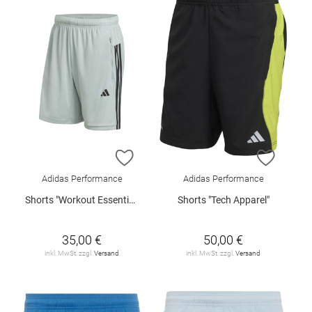
ZUR WUNSCHLISTE HINZUFÜGEN
ZUR W
Adidas Performance
Adidas Performance
Shorts "Workout Essentials Base"
Shorts "Tech Apparel"
35,00 €
50,00 €
inkl. MwSt. zzgl.
Versand
inkl. MwSt. zzgl.
Versand