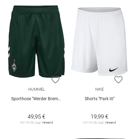
ZUR WUNSCHLISTE HINZUFÜGEN
ZUR W
HUMMEL
NIKE
Sporthose "Werder Bremen Away 26/27"
Shorts "Park III"
49,95 €
19,99 €
inkl. MwSt. zzgl.
Versand
inkl. MwSt. zzgl.
Versand