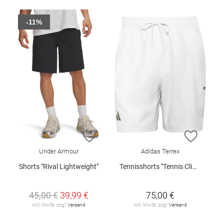
-11%
ZUR WUNSCHLISTE HINZUFÜGEN
ZUR W
Under Armour
Adidas Terrex
Shorts "Rival Lightweight"
Tennisshorts "Tennis Climacool"
45,00 €
39,99 €
75,00 €
inkl. MwSt. zzgl.
Versand
inkl. MwSt. zzgl.
Versand