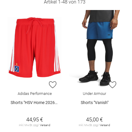
Artikel
1
-
48
von
173
ZUR WUNSCHLISTE HINZUFÜGEN
ZUR W
Adidas Performance
Under Armour
Shorts "HSV Home 2026/2027"
Shorts "Vanish"
44,95 €
45,00 €
inkl. MwSt. zzgl.
Versand
inkl. MwSt. zzgl.
Versand