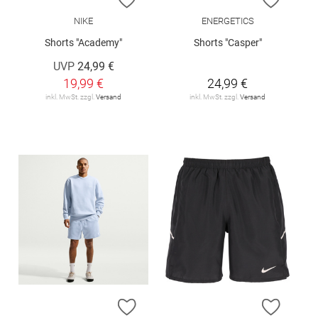
NIKE
ENERGETICS
Shorts "Academy"
Shorts "Casper"
UVP
24,99 €
19,99 €
24,99 €
inkl. MwSt. zzgl.
Versand
inkl. MwSt. zzgl.
Versand
ZUR WUNSCHLISTE HINZUFÜGEN
ZUR W