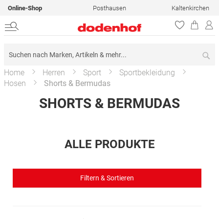
Online-Shop
Posthausen
Kaltenkirchen
Su
Home
Herren
Sport
Sportbekleidung
Hosen
Shorts & Bermudas
SHORTS & BERMUDAS
ALLE PRODUKTE
Filtern & Sortieren