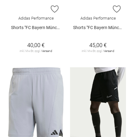
ZUR WUNSCHLISTE HINZUFÜGEN
ZUR W
Adidas Performance
Adidas Performance
Shorts "FC Bayern München Heimtrikot"
Shorts "FC Bayern München Heimtrikot"
40,00 €
45,00 €
inkl. MwSt. zzgl.
Versand
inkl. MwSt. zzgl.
Versand