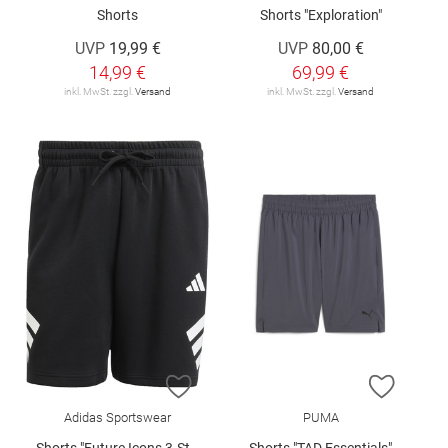
Shorts
Shorts "Exploration"
UVP
19,99 €
UVP
80,00 €
14,99 €
69,99 €
inkl. MwSt. zzgl.
Versand
inkl. MwSt. zzgl.
Versand
ZUR WUNSCHLISTE HINZUFÜGEN
ZUR W
Adidas Sportswear
PUMA
Shorts "Future Icons 3-Stripes"
Shorts "TAD Essentials"