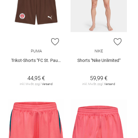
ZUR WUNSCHLISTE HINZUFÜGEN
ZUR W
PUMA
NIKE
Trikot-Shorts "FC St. Pauli 26/27"
Shorts "Nike Unlimited"
44,95 €
59,99 €
inkl. MwSt. zzgl.
Versand
inkl. MwSt. zzgl.
Versand