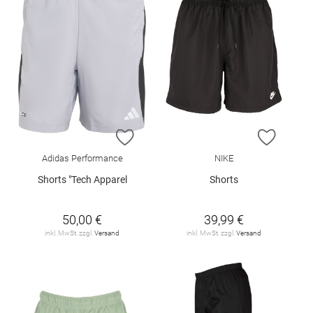
ZUR WUNSCHLISTE HINZUFÜGEN
ZUR W
Adidas Performance
NIKE
Shorts "Tech Apparel
Shorts
50,00 €
39,99 €
inkl. MwSt. zzgl.
Versand
inkl. MwSt. zzgl.
Versand