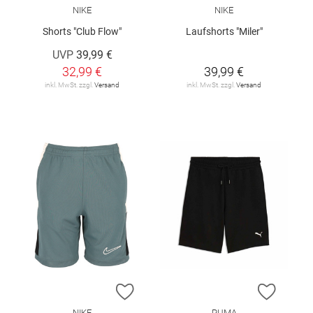
NIKE
NIKE
Shorts "Club Flow"
Laufshorts "Miler"
UVP
39,99 €
32,99 €
39,99 €
inkl. MwSt. zzgl.
Versand
inkl. MwSt. zzgl.
Versand
ZUR WUNSCHLISTE HINZUFÜGEN
ZUR W
NIKE
PUMA