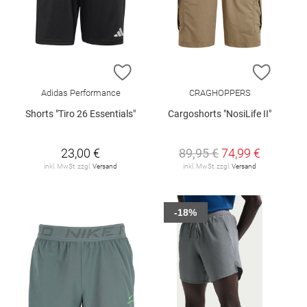
ZUR WUNSCHLISTE HINZUFÜGEN
ZUR W
Adidas Performance
CRAGHOPPERS
Shorts "Tiro 26 Essentials"
Cargoshorts "NosiLife II"
23,00 €
89,95 €
74,99 €
inkl. MwSt. zzgl.
Versand
inkl. MwSt. zzgl.
Versand
-18%