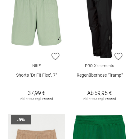
ZUR WUNSCHLISTE HINZUFÜGEN
ZUR W
NIKE
PRO-X elements
Shorts "DriFit Flex", 7"
Regenüberhose "Tramp"
37,99 €
Ab
59,95 €
inkl. MwSt. zzgl.
Versand
inkl. MwSt. zzgl.
Versand
-9%