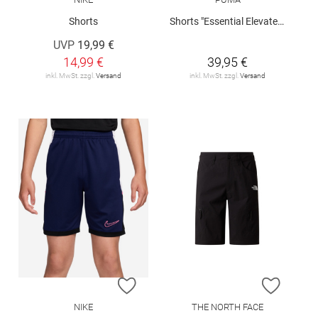
Shorts
Shorts "Essential Elevated"
UVP
19,99 €
14,99 €
39,95 €
inkl. MwSt. zzgl.
Versand
inkl. MwSt. zzgl.
Versand
ZUR WUNSCHLISTE HINZUFÜGEN
ZUR W
NIKE
THE NORTH FACE