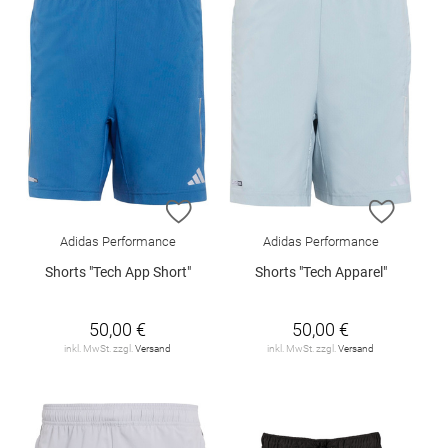
ZUR WUNSCHLISTE HINZUFÜGEN
ZUR W
Adidas Performance
Adidas Performance
Shorts "Tech App Short"
Shorts "Tech Apparel"
50,00 €
50,00 €
inkl. MwSt. zzgl.
Versand
inkl. MwSt. zzgl.
Versand