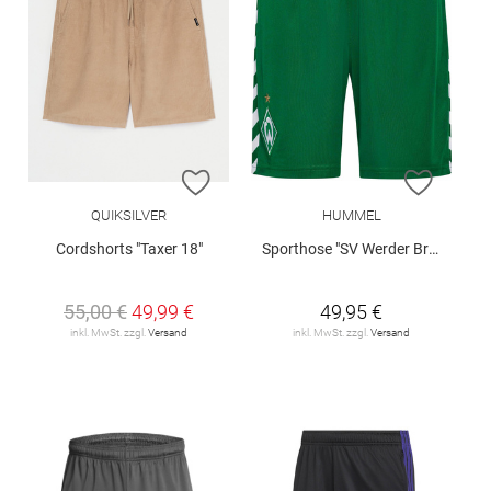
ZUR WUNSCHLISTE HINZUFÜGEN
ZUR W
QUIKSILVER
HUMMEL
Cordshorts "Taxer 18"
Sporthose "SV Werder Bremen Home 2026/27"
55,00 €
49,99 €
49,95 €
inkl. MwSt. zzgl.
Versand
inkl. MwSt. zzgl.
Versand