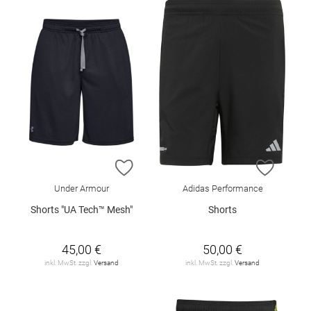
ZUR WUNSCHLISTE HINZUFÜGEN
ZUR W
Under Armour
Adidas Performance
Shorts "UA Tech™ Mesh"
Shorts
45,00 €
50,00 €
inkl. MwSt. zzgl.
Versand
inkl. MwSt. zzgl.
Versand