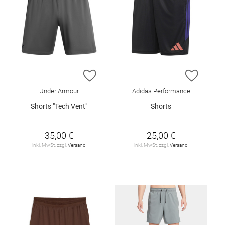
ZUR WUNSCHLISTE HINZUFÜGEN
ZUR W
Under Armour
Adidas Performance
Shorts "Tech Vent"
Shorts
35,00 €
25,00 €
inkl. MwSt. zzgl.
Versand
inkl. MwSt. zzgl.
Versand