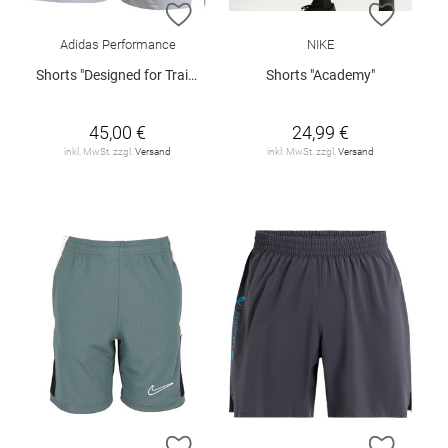
ZUR WUNSCHLISTE HINZUFÜGEN
ZUR W
Adidas Performance
NIKE
Shorts "Designed for Training"
Shorts "Academy"
45,00 €
24,99 €
inkl. MwSt. zzgl.
Versand
inkl. MwSt. zzgl.
Versand
ZUR WUNSCHLISTE HINZUFÜGEN
ZUR W