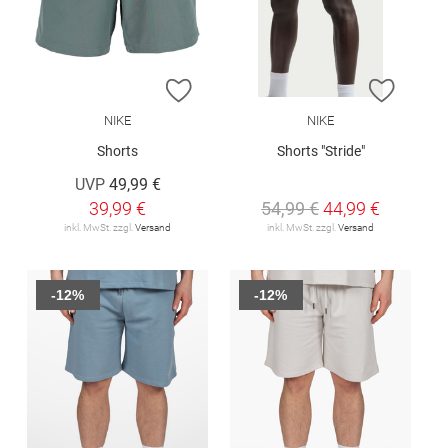
ZUR WUNSCHLISTE HINZUFÜGEN
ZUR W
NIKE
NIKE
Shorts
Shorts "Stride"
UVP
49,99 €
39,99 €
54,99 €
44,99 €
inkl. MwSt. zzgl.
Versand
inkl. MwSt. zzgl.
Versand
-12%
-12%