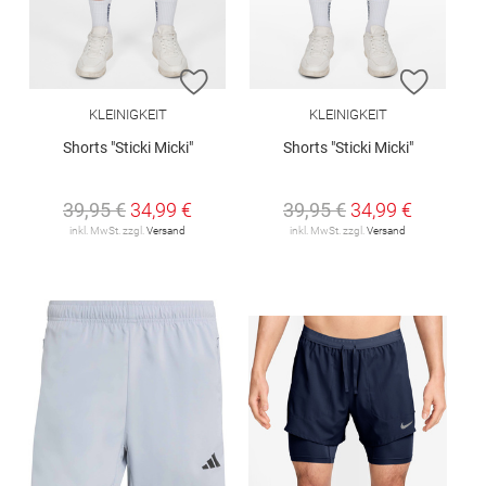
ZUR WUNSCHLISTE HINZUFÜGEN
ZUR W
KLEINIGKEIT
KLEINIGKEIT
Shorts "Sticki Micki"
Shorts "Sticki Micki"
39,95 €
34,99 €
39,95 €
34,99 €
inkl. MwSt. zzgl.
Versand
inkl. MwSt. zzgl.
Versand