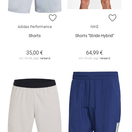
ZUR WUNSCHLISTE HINZUFÜGEN
ZUR W
Adidas Performance
NIKE
Shorts
Shorts "Stride Hybrid"
35,00 €
64,99 €
inkl. MwSt. zzgl.
Versand
inkl. MwSt. zzgl.
Versand