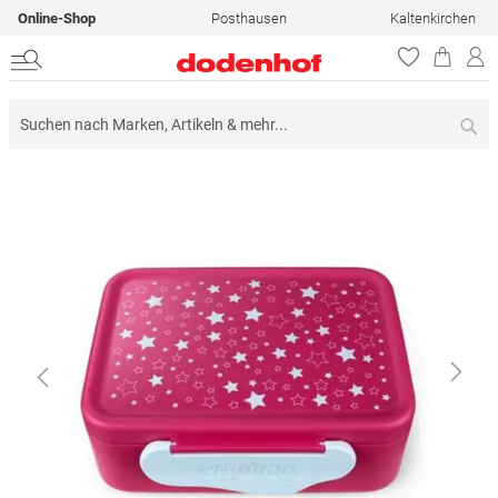
Online-Shop
Posthausen
Kaltenkirchen
Su
Zum
Ende
der
Bildergalerie
springen