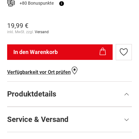
+80 Bonuspunkte
i
19,99 €
inkl. MwSt. zzgl.
Versand
In den Warenkorb
Zur
Wunschl
hinzufü
Verfügbarkeit vor Ort prüfen
Produktdetails
Service & Versand