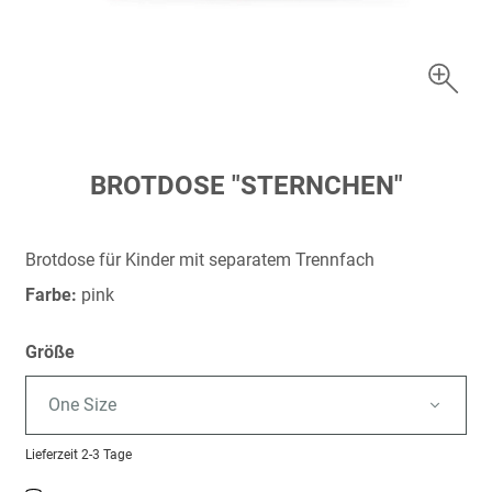
Zum
BROTDOSE "STERNCHEN"
Anfang
der
Bildergalerie
Brotdose für Kinder mit separatem Trennfach
springen
Farbe:
pink
Größe
One Size
Lieferzeit
2-3 Tage