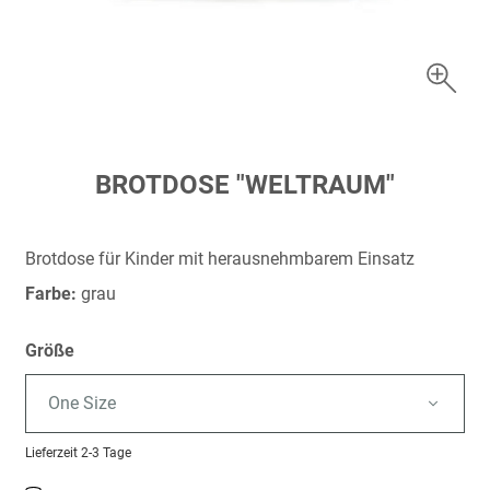
Zum
BROTDOSE "WELTRAUM"
Anfang
der
Bildergalerie
Brotdose für Kinder mit herausnehmbarem Einsatz
springen
Farbe:
grau
Größe
One Size
Lieferzeit
2-3 Tage