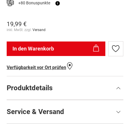
+80 Bonuspunkte
i
19,99 €
inkl. MwSt. zzgl.
Versand
In den Warenkorb
Zur
Wunschl
hinzufü
Verfügbarkeit vor Ort prüfen
Produktdetails
Service & Versand