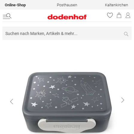
Online-Shop
Posthausen
Kaltenkirchen
Su
Zum
Ende
der
Bildergalerie
springen