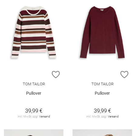
ZUR WUNSCHLISTE HINZUFÜGEN
ZU
TOM TAILOR
TOM TAILOR
Pullover
Pullover
39,99 €
39,99 €
inkl. MwSt. zzgl.
Versand
inkl. MwSt. zzgl.
Versand