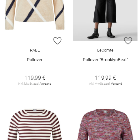
ZUR WUNSCHLISTE HINZUFÜGEN
ZU
RABE
LeComte
Pullover
Pullover "BrooklynBeat"
119,99 €
119,99 €
inkl. MwSt. zzgl.
Versand
inkl. MwSt. zzgl.
Versand