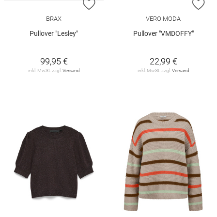
ZUR WUNSCHLISTE HINZUFÜGEN
ZU
BRAX
VERO MODA
Pullover "Lesley"
Pullover "VMDOFFY"
99,95 €
22,99 €
inkl. MwSt. zzgl.
Versand
inkl. MwSt. zzgl.
Versand