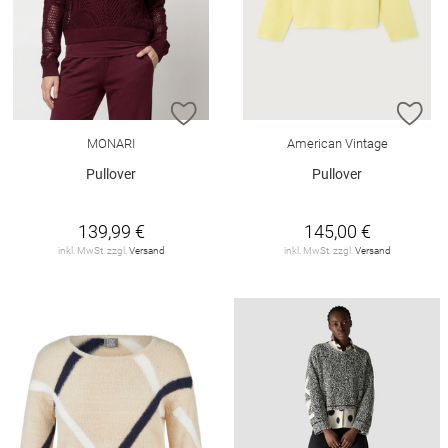
ZUR WUNSCHLISTE HINZUFÜGEN
ZU
MONARI
American Vintage
Pullover
Pullover
139,99 €
145,00 €
inkl. MwSt. zzgl.
Versand
inkl. MwSt. zzgl.
Versand