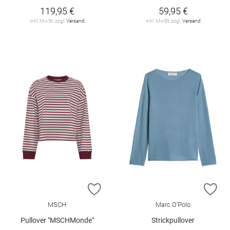
119,95 €
59,95 €
inkl. MwSt. zzgl.
Versand
inkl. MwSt. zzgl.
Versand
ZUR WUNSCHLISTE HINZUFÜGEN
ZU
MSCH
Marc O'Polo
Pullover "MSCHMonde"
Strickpullover