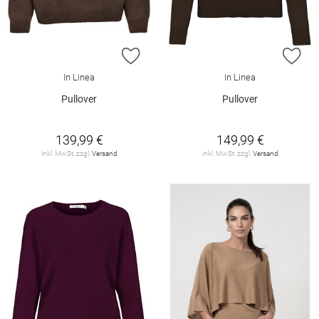
ZUR WUNSCHLISTE HINZUFÜGEN
ZU
In Linea
In Linea
Pullover
Pullover
139,99 €
149,99 €
inkl. MwSt. zzgl.
Versand
inkl. MwSt. zzgl.
Versand