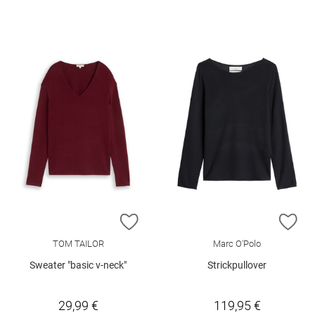
ZUR WUNSCHLISTE HINZUFÜGEN
ZU
TOM TAILOR
Marc O'Polo
Sweater "basic v-neck"
Strickpullover
29,99 €
119,95 €