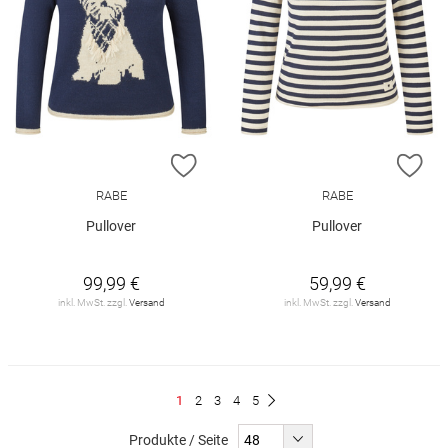
ZUR WUNSCHLISTE HINZUFÜGEN
ZU
RABE
RABE
Pullover
Pullover
99,99 €
59,99 €
inkl. MwSt. zzgl.
Versand
inkl. MwSt. zzgl.
Versand
Seite
Du
Seite
Seite
Seite
Seite
1
2
3
4
5
Seite
Weiter
liest
Produkte / Seite