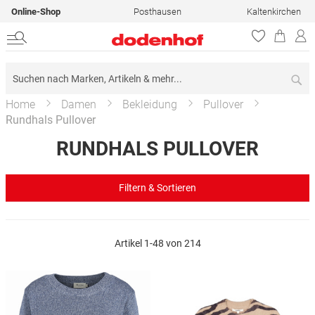
Online-Shop
Posthausen
Kaltenkirchen
Su
Home
Damen
Bekleidung
Pullover
Rundhals Pullover
RUNDHALS PULLOVER
Filtern & Sortieren
Artikel
1
-
48
von
214