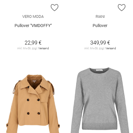
ZUR WUNSCHLISTE HINZUFÜGEN
ZU
VERO MODA
RIANI
Pullover "VMDOFFY"
Pullover
22,99 €
349,99 €
inkl. MwSt. zzgl.
Versand
inkl. MwSt. zzgl.
Versand