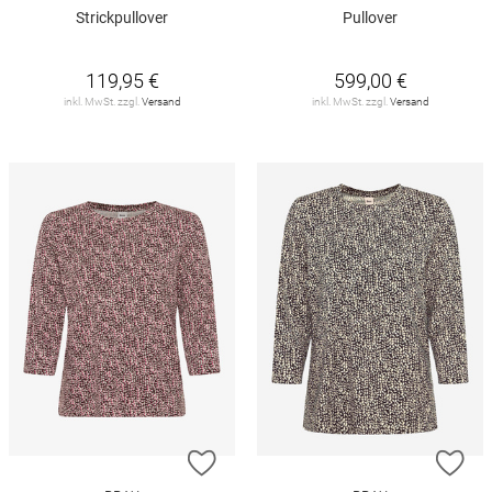
Strickpullover
Pullover
119,95 €
599,00 €
inkl. MwSt. zzgl.
Versand
inkl. MwSt. zzgl.
Versand
ZUR WUNSCHLISTE HINZUFÜGEN
ZU