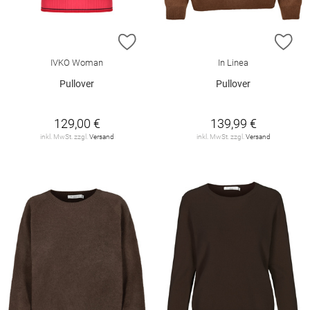
ZUR WUNSCHLISTE HINZUFÜGEN
ZU
IVKO Woman
In Linea
Pullover
Pullover
129,00 €
139,99 €
inkl. MwSt. zzgl.
Versand
inkl. MwSt. zzgl.
Versand