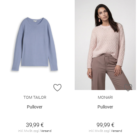
ZUR WUNSCHLISTE HINZUFÜGEN
ZU
TOM TAILOR
MONARI
Pullover
Pullover
39,99 €
99,99 €
inkl. MwSt. zzgl.
Versand
inkl. MwSt. zzgl.
Versand