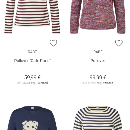
ZUR WUNSCHLISTE HINZUFÜGEN
ZU
RABE
RABE
Pullover "Cafe Paris"
Pullover
59,99 €
99,99 €
inkl. MwSt. zzgl.
Versand
inkl. MwSt. zzgl.
Versand