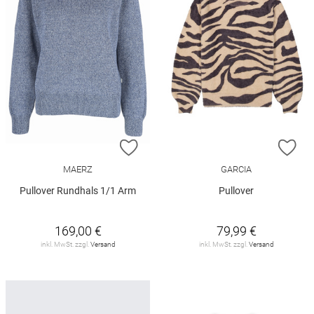
ZUR WUNSCHLISTE HINZUFÜGEN
ZU
MAERZ
GARCIA
Pullover Rundhals 1/1 Arm
Pullover
169,00 €
79,99 €
inkl. MwSt. zzgl.
Versand
inkl. MwSt. zzgl.
Versand