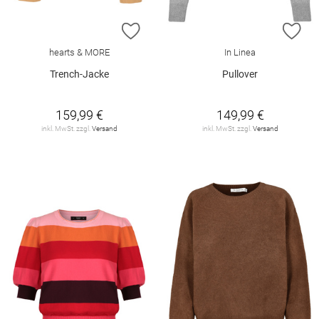
ZUR WUNSCHLISTE HINZUFÜGEN
ZU
hearts & MORE
In Linea
Trench-Jacke
Pullover
159,99 €
149,99 €
inkl. MwSt. zzgl.
Versand
inkl. MwSt. zzgl.
Versand