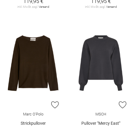
119,95 €
119,95 €
inkl. MwSt. zzgl.
Versand
inkl. MwSt. zzgl.
Versand
ZUR WUNSCHLISTE HINZUFÜGEN
ZU
Marc O'Polo
MSCH
Strickpullover
Pullover "Mercy East"