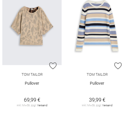
ZUR WUNSCHLISTE HINZUFÜGEN
ZU
TOM TAILOR
TOM TAILOR
Pullover
Pullover
69,99 €
39,99 €
inkl. MwSt. zzgl.
Versand
inkl. MwSt. zzgl.
Versand