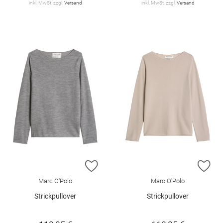
inkl. MwSt. zzgl.
Versand
inkl. MwSt. zzgl.
Versand
ZUR WUNSCHLISTE HINZUFÜGEN
ZU
Marc O'Polo
Marc O'Polo
Strickpullover
Strickpullover