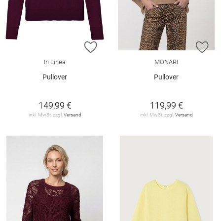
ZUR WUNSCHLISTE HINZUFÜGEN
ZU
In Linea
MONARI
Pullover
Pullover
149,99 €
119,99 €
inkl. MwSt. zzgl.
Versand
inkl. MwSt. zzgl.
Versand