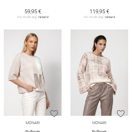
59,95 €
119,95 €
inkl. MwSt. zzgl.
Versand
inkl. MwSt. zzgl.
Versand
ZUR WUNSCHLISTE HINZUFÜGEN
ZU
MONARI
MONARI
Pullover
Pullover