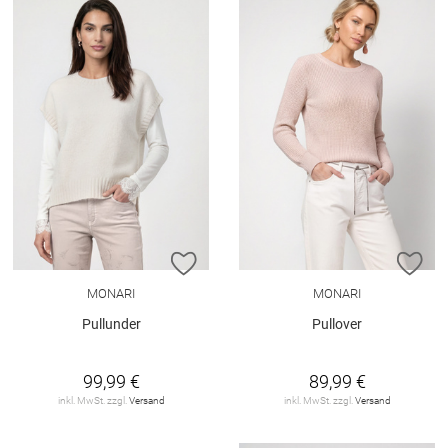
ZUR WUNSCHLISTE HINZUFÜGEN
ZU
MONARI
MONARI
Pullunder
Pullover
99,99 €
89,99 €
inkl. MwSt. zzgl.
Versand
inkl. MwSt. zzgl.
Versand