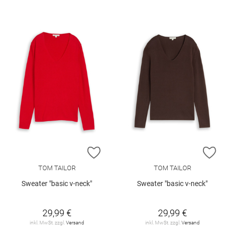
ZUR WUNSCHLISTE HINZUFÜGEN
ZU
TOM TAILOR
TOM TAILOR
Sweater "basic v-neck"
Sweater "basic v-neck"
29,99 €
29,99 €
inkl. MwSt. zzgl.
Versand
inkl. MwSt. zzgl.
Versand