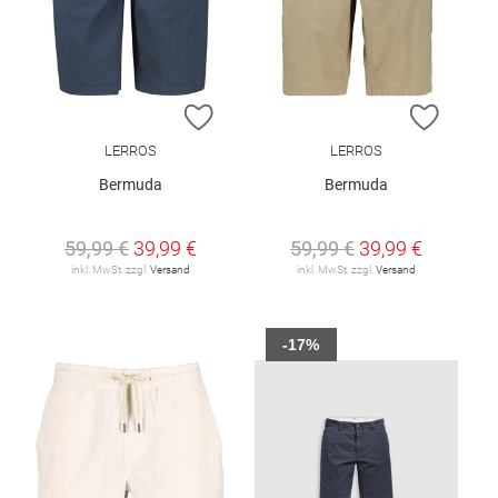
ZUR WUNSCHLISTE HINZUFÜGEN
ZUR W
LERROS
LERROS
Bermuda
Bermuda
59,99 €
39,99 €
59,99 €
39,99 €
inkl. MwSt. zzgl.
Versand
inkl. MwSt. zzgl.
Versand
-17%