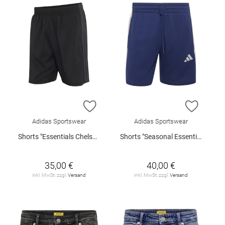
ZUR WUNSCHLISTE HINZUFÜGEN
ZUR W
Adidas Sportswear
Adidas Sportswear
Shorts "Essentials Chelsea Lite"
Shorts "Seasonal Essentials"
35,00 €
40,00 €
inkl. MwSt. zzgl.
Versand
inkl. MwSt. zzgl.
Versand