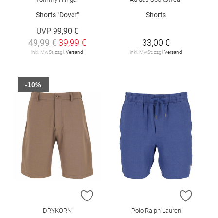
Shorts "Dover"
Shorts
UVP
99,90 €
49,99 €
39,99 €
33,00 €
inkl. MwSt. zzgl.
Versand
inkl. MwSt. zzgl.
Versand
-10%
ZUR WUNSCHLISTE HINZUFÜGEN
ZUR W
DRYKORN
Polo Ralph Lauren