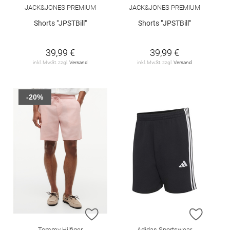
JACK&JONES PREMIUM
JACK&JONES PREMIUM
Shorts "JPSTBill"
Shorts "JPSTBill"
39,99 €
39,99 €
inkl. MwSt. zzgl.
Versand
inkl. MwSt. zzgl.
Versand
-20%
ZUR WUNSCHLISTE HINZUFÜGEN
ZUR W
Tommy Hilfiger
Adidas Sportswear