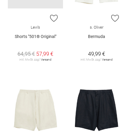
ZUR WUNSCHLISTE HINZUFÜGEN
ZUR W
Levi's
s. Oliver
Shorts "501® Original"
Bermuda
64,95 €
57,99 €
49,99 €
inkl. MwSt. zzgl.
Versand
inkl. MwSt. zzgl.
Versand