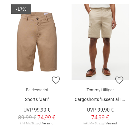
-17%
ZUR WUNSCHLISTE HINZUFÜGEN
ZUR W
Baldessarini
Tommy Hilfiger
Shorts "Jari"
Cargoshorts "Essential Twill"
UVP
99,90 €
UVP
99,90 €
89,99 €
74,99 €
74,99 €
inkl. MwSt. zzgl.
Versand
inkl. MwSt. zzgl.
Versand