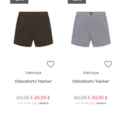
ZUR WUNSCHLISTE HINZUFÜGEN
ZUR W
Matinique
Matinique
Chinoshorts "Harlow"
Chinoshorts "Harlow"
69,95 €
49,99 €
69,95 €
49,99 €
inkl. MwSt. zzgl.
Versand
inkl. MwSt. zzgl.
Versand