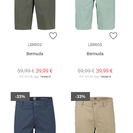
ZUR WUNSCHLISTE HINZUFÜGEN
ZUR W
LERROS
LERROS
Bermuda
Bermuda
59,99 €
39,99 €
59,99 €
39,99 €
inkl. MwSt. zzgl.
Versand
inkl. MwSt. zzgl.
Versand
-33%
-33%