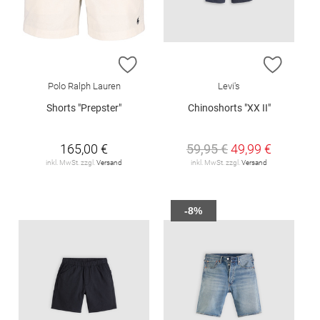
ZUR WUNSCHLISTE HINZUFÜGEN
ZUR W
Polo Ralph Lauren
Levi's
Shorts "Prepster"
Chinoshorts "XX II"
165,00 €
59,95 €
49,99 €
inkl. MwSt. zzgl.
Versand
inkl. MwSt. zzgl.
Versand
-8%