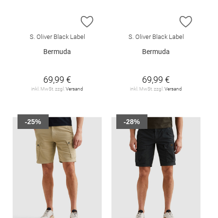
ZUR WUNSCHLISTE HINZUFÜGEN
ZUR W
S. Oliver Black Label
S. Oliver Black Label
Bermuda
Bermuda
69,99 €
69,99 €
inkl. MwSt. zzgl.
Versand
inkl. MwSt. zzgl.
Versand
-25%
-28%