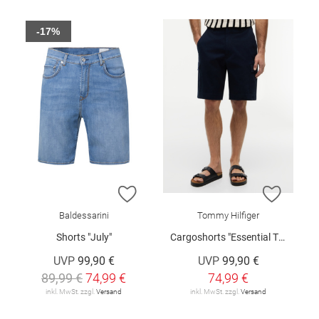
-17%
ZUR WUNSCHLISTE HINZUFÜGEN
ZUR W
Baldessarini
Tommy Hilfiger
Shorts "July"
Cargoshorts "Essential Twill"
UVP
99,90 €
UVP
99,90 €
89,99 €
74,99 €
74,99 €
inkl. MwSt. zzgl.
Versand
inkl. MwSt. zzgl.
Versand