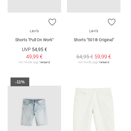
ZUR WUNSCHLISTE HINZUFÜGEN
ZUR W
Levi's
Levi's
Shorts "Pull On Work"
Shorts "501® Original"
UVP
54,95 €
49,99 €
64,95 €
59,99 €
inkl. MwSt. zzgl.
Versand
inkl. MwSt. zzgl.
Versand
-11%