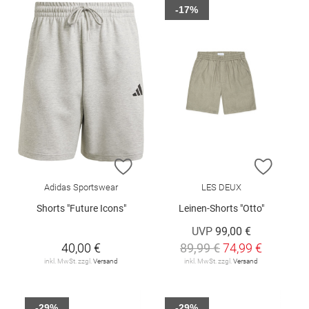
-17%
ZUR WUNSCHLISTE HINZUFÜGEN
ZUR W
Adidas Sportswear
LES DEUX
Shorts "Future Icons"
Leinen-Shorts "Otto"
UVP
99,00 €
40,00 €
89,99 €
74,99 €
inkl. MwSt. zzgl.
Versand
inkl. MwSt. zzgl.
Versand
-29%
-29%