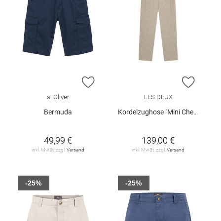
ZUR WUNSCHLISTE HINZUFÜGEN
ZUR W
s. Oliver
LES DEUX
Bermuda
Kordelzughose "Mini Check"
49,99 €
139,00 €
inkl. MwSt. zzgl.
Versand
inkl. MwSt. zzgl.
Versand
-25%
-25%