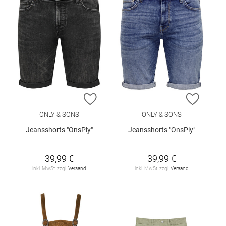
ZUR WUNSCHLISTE HINZUFÜGEN
ZUR W
ONLY & SONS
ONLY & SONS
Jeansshorts "OnsPly"
Jeansshorts "OnsPly"
39,99 €
39,99 €
inkl. MwSt. zzgl.
Versand
inkl. MwSt. zzgl.
Versand