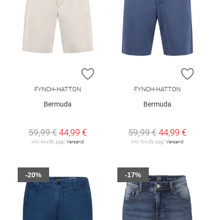
ZUR WUNSCHLISTE HINZUFÜGEN
ZUR W
FYNCH-HATTON
FYNCH-HATTON
Bermuda
Bermuda
59,99 €
44,99 €
59,99 €
44,99 €
inkl. MwSt. zzgl.
Versand
inkl. MwSt. zzgl.
Versand
-20%
-17%