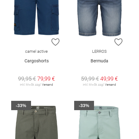
ZUR WUNSCHLISTE HINZUFÜGEN
ZUR W
camel active
LERROS
Cargoshorts
Bermuda
99,95 €
79,99 €
59,99 €
49,99 €
inkl. MwSt. zzgl.
Versand
inkl. MwSt. zzgl.
Versand
-33%
-33%