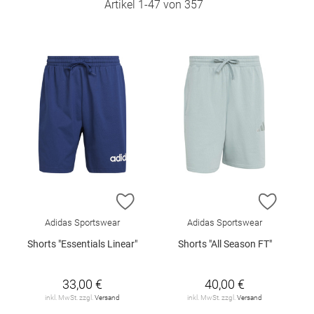
Artikel
1
-
47
von
357
ZUR WUNSCHLISTE HINZUFÜGEN
ZUR W
Adidas Sportswear
Adidas Sportswear
Shorts "Essentials Linear"
Shorts "All Season FT"
33,00 €
40,00 €
inkl. MwSt. zzgl.
Versand
inkl. MwSt. zzgl.
Versand