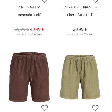
FYNCH-HATTON
JACK&JONES PREMIUM
Bermuda "Coli"
Shorts "JPSTBill"
69,99 €
49,99 €
39,99 €
inkl. MwSt. zzgl.
Versand
inkl. MwSt. zzgl.
Versand
ZUR WUNSCHLISTE HINZUFÜGEN
ZUR W