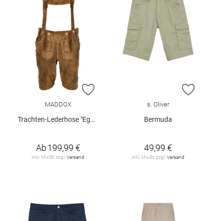
ZUR WUNSCHLISTE HINZUFÜGEN
ZUR W
MADDOX
s. Oliver
Trachten-Lederhose "Egbert"
Bermuda
Ab
199,99 €
49,99 €
inkl. MwSt. zzgl.
Versand
inkl. MwSt. zzgl.
Versand