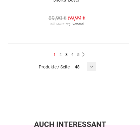
89,90 €
69,99 €
inkl. MwSt. zzgl.
Versand
Seite
Du
Seite
Seite
Seite
Seite
1
2
3
4
5
Seite
Weiter
liest
Produkte / Seite
gerade
Seite
AUCH INTERESSANT